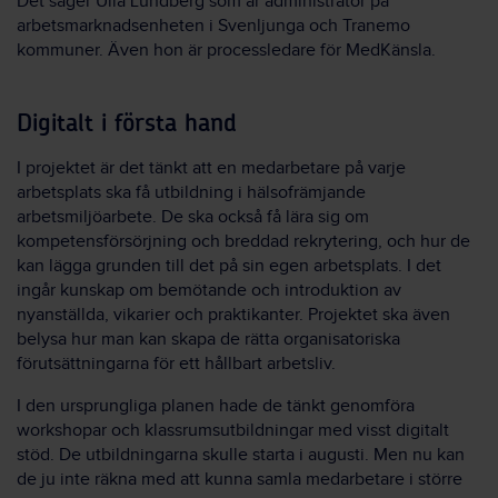
Det säger Ulla Lundberg som är administratör på
arbetsmarknadsenheten i Svenljunga och Tranemo
kommuner. Även hon är processledare för MedKänsla.
Digitalt i första hand
I projektet är det tänkt att en medarbetare på varje
arbetsplats ska få utbildning i hälsofrämjande
arbetsmiljöarbete. De ska också få lära sig om
kompetensförsörjning och breddad rekrytering, och hur de
kan lägga grunden till det på sin egen arbetsplats. I det
ingår kunskap om bemötande och introduktion av
nyanställda, vikarier och praktikanter. Projektet ska även
belysa hur man kan skapa de rätta organisatoriska
förutsättningarna för ett hållbart arbetsliv.
I den ursprungliga planen hade de tänkt genomföra
workshopar och klassrumsutbildningar med visst digitalt
stöd. De utbildningarna skulle starta i augusti. Men nu kan
de ju inte räkna med att kunna samla medarbetare i större