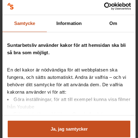
– Projektet är väl förankrat och cheferna är peppade, för vi
har pratat om de här frågorna länge. Men vi måste vara mer
följsamma nu, det får inte bli en belastning utan något som
stödjer dem.
Samtycke
Information
Om
Den här intervjun genomfördes som videomöte på Teams.
Madde Lind och Karin Rehnström satt på kontoren på två
Suntarbetsliv använder kakor för att hemsidan ska bli
olika platser medan Ulla Lundberg var med hemifrån, precis
så bra som möjligt.
som journalisten som skrivit artikeln.
En del kakor är nödvändiga för att webbplatsen ska
fungera, och sätts automatiskt. Andra är valfria – och vi
Projektet MedKänsla
behöver ditt samtycke för att använda dem. De valfria
kakorna använder vi för att:
Göra inställningar, för att till exempel kunna visa filmer
Ett projekt där Svenljunga och Tranemo kommuner
från Youtube
satsar på hållbart arbetsliv och stärkt
Följa statistik med hjälp av Google Analytics
kompetensförsörjning.
Analysera trafik för att kunna visa riktad information
och marknadsföring
Ja, jag samtycker
Pågår i två år med start 2020.
Du kan när som helst återta ditt godkännande genom att
Ingår i ESF-projektet
PR-Hälsa i hållbart