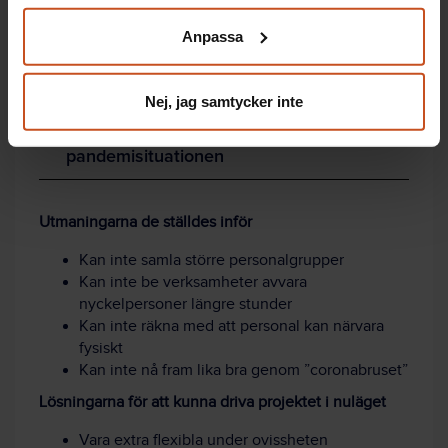
klicka på ”hantera kakor” längst ner på sidan, eller mejla
arbetsliv
som drivs av Sjuhärads
Anpassa
integritet@suntarbetsliv.se.
samordningsförbund.
Nej, jag samtycker inte
Så anpassas MedKänsla till
pandemisituationen
Utmaningarna de ställdes inför
Kan inte samla större personalgrupper
Kan inte be verksamheter avvara
nyckelpersoner längre stunder
Kan inte räkna med att personal kan närvara
fysiskt
Kan inte nå fram lika bra genom ”coronabruset”
Lösningarna för att kunna driva projektet i nuläget
Vara extra flexibla under ovissheten