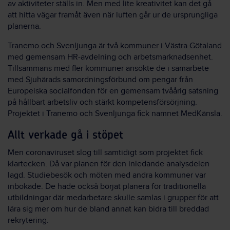
av aktiviteter ställs in. Men med lite kreativitet kan det gå
att hitta vägar framåt även när luften går ur de ursprungliga
planerna.
Tranemo och Svenljunga är två kommuner i Västra Götaland
med gemensam HR-avdelning och arbetsmarknadsenhet.
Tillsammans med fler kommuner ansökte de i samarbete
med Sjuhärads samordningsförbund om pengar från
Europeiska socialfonden för en gemensam tvåårig satsning
på hållbart arbetsliv och stärkt kompetensförsörjning.
Projektet i Tranemo och Svenljunga fick namnet MedKänsla.
Allt verkade gå i stöpet
Men coronaviruset slog till samtidigt som projektet fick
klartecken. Då var planen för den inledande analysdelen
lagd. Studiebesök och möten med andra kommuner var
inbokade. De hade också börjat planera för traditionella
utbildningar där medarbetare skulle samlas i grupper för att
lära sig mer om hur de bland annat kan bidra till breddad
rekrytering.