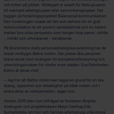
vid möten på jobbet. Verktyget är avsett för fasta grupper,
till exempel arbetsgrupper eller samverkansgrupper. Det
bygger på forskningsprojektet Balanserad kommunikation.
Den forskningen visade att det som behövs för en god
kommunikation är ett positivt samtalsklimat och en balans
mellan fyra olika perspektiv som hänger ihop parvis: utifrån
– inifrån och utforskande – berättande.
På Stockholms stads personalstrategiska avdelning har de
testat verktyget Bättre möten. Där jobbar åtta personer
bland annat med strategier för kompetensförsörjning och
utvecklingsinsatser för chefer inom staden. Eva Palmheden
Kalms är deras chef.
– Jag tror att Bättre möten kan lägga en grund för en bra
dialog, öppenhet och delaktighet på både möten och i
andra delar av verksamheten, säger hon.
Hösten 2015 blev hon tillfrågad av forskaren Birgitta
Södergren och projektledaren Maija Oxelhag från
Suntarbetsliv om hon och hennes arbetsgrupp ville pröva