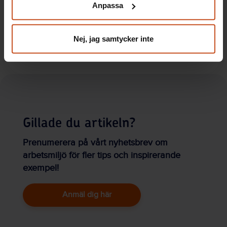
Anpassa
integritet@suntarbetsliv.se.
Kommunikation i balans leder till bättre
möten
Nej, jag samtycker inte
Digitala möten - forskarnas bästa tips
Gillade du artikeln?
Prenumerera på vårt nyhetsbrev om
arbetsmiljö för fler tips och inspirerande
exempel!
Anmäl dig här