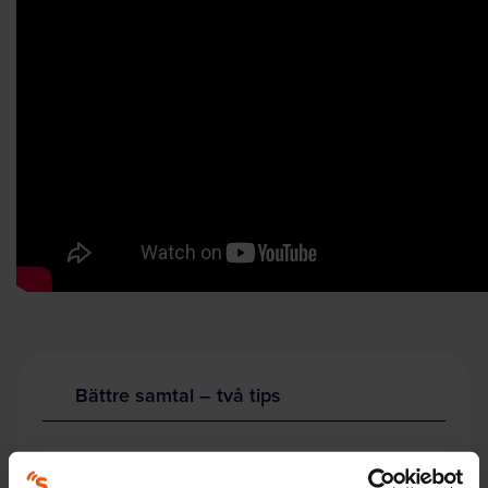
Bättre samtal – två tips
Bättre möten
lär ut och hjälper er träna på fem