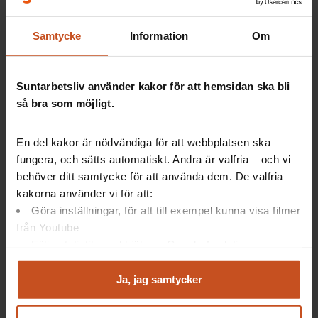
perspektiv som behöver samspela för att ett
möte ska bli bra. Ni kan också
testa gruppens
samtalsmönster
.
Samtycke
Information
Om
Ett schysst samtalsklimat är viktigt på
arbetsplatsen. Hur ser det ut hos er?
Gör
övningen Vårt samtalsklimat
i
Suntarbetsliv använder kakor för att hemsidan ska bli
verktyget
OSA-kollen
.
så bra som möjligt.
En del kakor är nödvändiga för att webbplatsen ska
fungera, och sätts automatiskt. Andra är valfria – och vi
behöver ditt samtycke för att använda dem. De valfria
Artiklar: Så gör andra
kakorna använder vi för att:
Göra inställningar, för att till exempel kunna visa filmer
från Youtube
Nu kan ni få Bättre möten
Följa statistik med hjälp av Google Analytics
Digitala möten som fungerar för alla
Analysera trafik för att kunna visa riktad information
och marknadsföring
Ja, jag samtycker
Du kan när som helst återta ditt godkännande genom att
Artiklar: Forskning
klicka på ”hantera kakor” längst ner på sidan, eller mejla