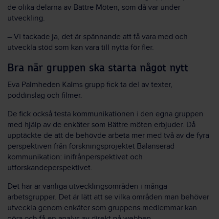
de olika delarna av Bättre Möten, som då var under
utveckling.
– Vi tackade ja, det är spännande att få vara med och
utveckla stöd som kan vara till nytta för fler.
Bra när gruppen ska starta något nytt
Eva Palmheden Kalms grupp fick ta del av texter,
poddinslag och filmer.
De fick också testa kommunikationen i den egna gruppen
med hjälp av de enkäter som Bättre möten erbjuder. Då
upptäckte de att de behövde arbeta mer med två av de fyra
perspektiven från forskningsprojektet Balanserad
kommunikation: inifrånperspektivet och
utforskandeperspektivet.
Det här är vanliga utvecklingsområden i många
arbetsgrupper. Det är lätt att se vilka områden man behöver
utveckla genom enkäter som gruppens medlemmar kan
göra och få en analys av direkt på webben.