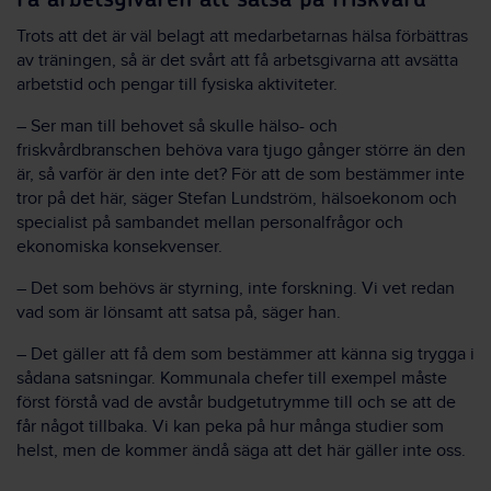
Trots att det är väl belagt att medarbetarnas hälsa förbättras
av träningen, så är det svårt att få arbetsgivarna att avsätta
arbetstid och pengar till fysiska aktiviteter.
– Ser man till behovet så skulle hälso- och
friskvårdbranschen behöva vara tjugo gånger större än den
är, så varför är den inte det? För att de som bestämmer inte
tror på det här, säger Stefan Lundström, hälsoekonom och
specialist på sambandet mellan personalfrågor och
ekonomiska konsekvenser.
– Det som behövs är styrning, inte forskning. Vi vet redan
vad som är lönsamt att satsa på, säger han.
– Det gäller att få dem som bestämmer att känna sig trygga i
sådana satsningar. Kommunala chefer till exempel måste
först förstå vad de avstår budgetutrymme till och se att de
får något tillbaka. Vi kan peka på hur många studier som
helst, men de kommer ändå säga att det här gäller inte oss.