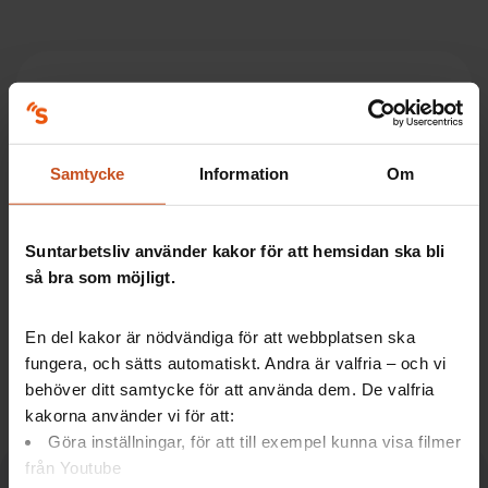
Artiklar: Så gör andra
Se stressen i tid – testa dig själv
Samtycke
Information
Om
Så tog de tag i stressen - med
Stressdialogen
Suntarbetsliv använder kakor för att hemsidan ska bli
så bra som möjligt.
Artiklar: Forskning
En del kakor är nödvändiga för att webbplatsen ska
Effektivare medarbetare med träning på
fungera, och sätts automatiskt. Andra är valfria – och vi
arbetstid
behöver ditt samtycke för att använda dem. De valfria
kakorna använder vi för att:
Göra inställningar, för att till exempel kunna visa filmer
från Youtube