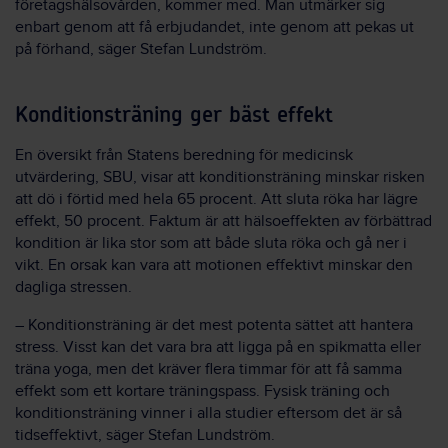
företagshälsovården, kommer med. Man utmärker sig
enbart genom att få erbjudandet, inte genom att pekas ut
på förhand, säger Stefan Lundström.
Konditionsträning ger bäst effekt
En översikt från Statens beredning för medicinsk
utvärdering, SBU, visar att konditionsträning minskar risken
att dö i förtid med hela 65 procent. Att sluta röka har lägre
effekt, 50 procent. Faktum är att hälsoeffekten av förbättrad
kondition är lika stor som att både sluta röka och gå ner i
vikt. En orsak kan vara att motionen effektivt minskar den
dagliga stressen.
– Konditionsträning är det mest potenta sättet att hantera
stress. Visst kan det vara bra att ligga på en spikmatta eller
träna yoga, men det kräver flera timmar för att få samma
effekt som ett kortare träningspass. Fysisk träning och
konditionsträning vinner i alla studier eftersom det är så
tidseffektivt, säger Stefan Lundström.