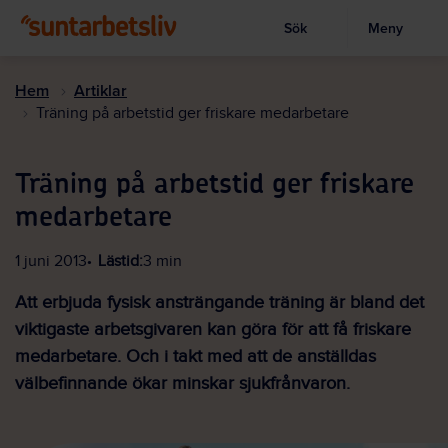
Sök
Meny
Visa sökruta
Hoppa
till
Hem
Artiklar
huvudinnehållet
Träning på arbetstid ger friskare medarbetare
Träning på arbetstid ger friskare
medarbetare
1 juni 2013
Lästid:
3 min
Att erbjuda fysisk ansträngande träning är bland det
viktigaste arbetsgivaren kan göra för att få friskare
medarbetare. Och i takt med att de anställdas
välbefinnande ökar minskar sjukfrånvaron.