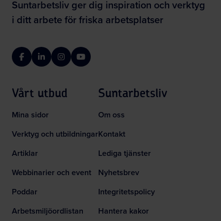
Suntarbetsliv ger dig inspiration och verktyg
i ditt arbete för friska arbetsplatser
Facebook
LinkedIn
Instagram
YouTube
Vårt utbud
Suntarbetsliv
Mina sidor
Om oss
Verktyg och utbildningar
Kontakt
Artiklar
Lediga tjänster
Webbinarier och event
Nyhetsbrev
Poddar
Integritetspolicy
Arbetsmiljöordlistan
Hantera kakor