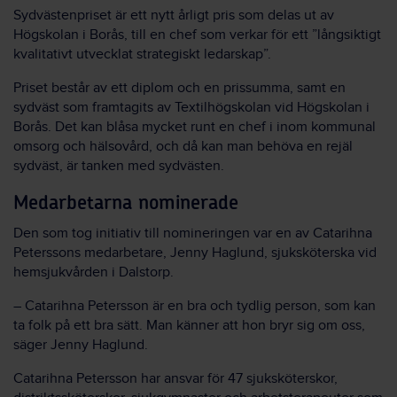
Sydvästenpriset är ett nytt årligt pris som delas ut av
Högskolan i Borås, till en chef som verkar för ett ”långsiktigt
kvalitativt utvecklat strategiskt ledarskap”.
Priset består av ett diplom och en prissumma, samt en
sydväst som framtagits av Textilhögskolan vid Högskolan i
Borås. Det kan blåsa mycket runt en chef i inom kommunal
omsorg och hälsovård, och då kan man behöva en rejäl
sydväst, är tanken med sydvästen.
Medarbetarna nominerade
Den som tog initiativ till nomineringen var en av Catarihna
Peterssons medarbetare, Jenny Haglund, sjuksköterska vid
hemsjukvården i Dalstorp.
– Catarihna Petersson är en bra och tydlig person, som kan
ta folk på ett bra sätt. Man känner att hon bryr sig om oss,
säger Jenny Haglund.
Catarihna Petersson har ansvar för 47 sjuksköterskor,