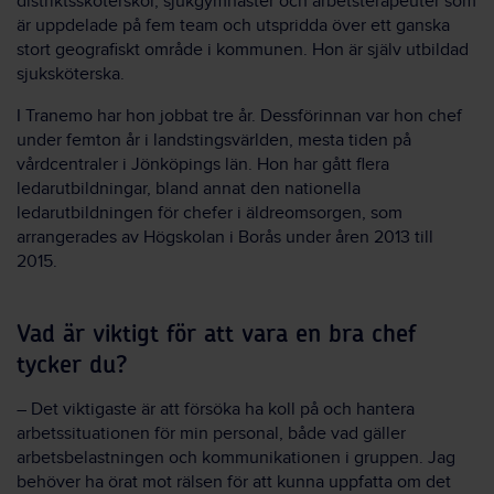
distriktssköterskor, sjukgymnaster och arbetsterapeuter som
är uppdelade på fem team och utspridda över ett ganska
stort geografiskt område i kommunen. Hon är själv utbildad
sjuksköterska.
I Tranemo har hon jobbat tre år. Dessförinnan var hon chef
under femton år i landstingsvärlden, mesta tiden på
vårdcentraler i Jönköpings län. Hon har gått flera
ledarutbildningar, bland annat den nationella
ledarutbildningen för chefer i äldreomsorgen, som
arrangerades av Högskolan i Borås under åren 2013 till
2015.
Vad är viktigt för att vara en bra chef
tycker du?
– Det viktigaste är att försöka ha koll på och hantera
arbetssituationen för min personal, både vad gäller
arbetsbelastningen och kommunikationen i gruppen. Jag
behöver ha örat mot rälsen för att kunna uppfatta om det