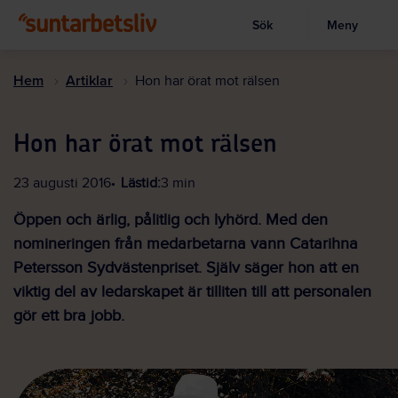
Sök
Meny
Visa sökruta
Hoppa
till
Hem
Artiklar
Hon har örat mot rälsen
huvudinnehållet
Hon har örat mot rälsen
23 augusti 2016
Lästid:
3 min
Öppen och ärlig, pålitlig och lyhörd. Med den
nomineringen från medarbetarna vann Catarihna
Petersson Sydvästenpriset. Själv säger hon att en
viktig del av ledarskapet är tilliten till att personalen
gör ett bra jobb.