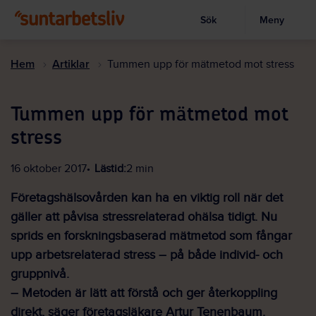
Sök
Meny
Visa sökruta
Hoppa
till
Hem
Artiklar
Tummen upp för mätmetod mot stress
huvudinnehållet
Tummen upp för mätmetod mot
stress
16 oktober 2017
Lästid:
2 min
Företagshälsovården kan ha en viktig roll när det
gäller att påvisa stressrelaterad ohälsa tidigt. Nu
sprids en forskningsbaserad mätmetod som fångar
upp arbetsrelaterad stress – på både individ- och
gruppnivå.
– Metoden är lätt att förstå och ger återkoppling
direkt, säger företagsläkare Artur Tenenbaum.