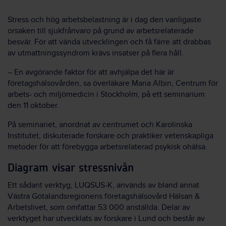
Stress och hög arbetsbelastning är i dag den vanligaste
orsaken till sjukfrånvaro på grund av arbetsrelaterade
besvär. För att vända utvecklingen och få färre att drabbas
av utmattningssyndrom krävs insatser på flera håll.
– En avgörande faktor för att avhjälpa det här är
företagshälsovården, sa överläkare Maria Albin, Centrum för
arbets- och miljömedicin i Stockholm, på ett seminarium
den 11 oktober.
På seminariet, anordnat av centrumet och Karolinska
Institutet, diskuterade forskare och praktiker vetenskapliga
metoder för att förebygga arbetsrelaterad psykisk ohälsa.
Diagram visar stressnivån
Ett sådant verktyg, LUQSUS-K, används av bland annat
Västra Götalandsregionens företagshälsovård Hälsan &
Arbetslivet, som omfattar 53 000 anställda. Delar av
verktyget har utvecklats av forskare i Lund och består av