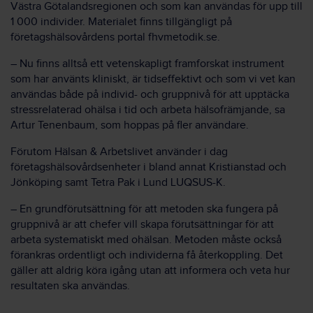
Västra Götalandsregionen och som kan användas för upp till
1 000 individer. Materialet finns tillgängligt på
företagshälsovårdens portal fhvmetodik.se.
– Nu finns alltså ett vetenskapligt framforskat instrument
som har använts kliniskt, är tidseffektivt och som vi vet kan
användas både på individ- och gruppnivå för att upptäcka
stressrelaterad ohälsa i tid och arbeta hälsofrämjande, sa
Artur Tenenbaum, som hoppas på fler användare.
Förutom Hälsan & Arbetslivet använder i dag
företagshälsovårdsenheter i bland annat Kristianstad och
Jönköping samt Tetra Pak i Lund LUQSUS-K.
– En grundförutsättning för att metoden ska fungera på
gruppnivå är att chefer vill skapa förutsättningar för att
arbeta systematiskt med ohälsan. Metoden måste också
förankras ordentligt och individerna få återkoppling. Det
gäller att aldrig köra igång utan att informera och veta hur
resultaten ska användas.