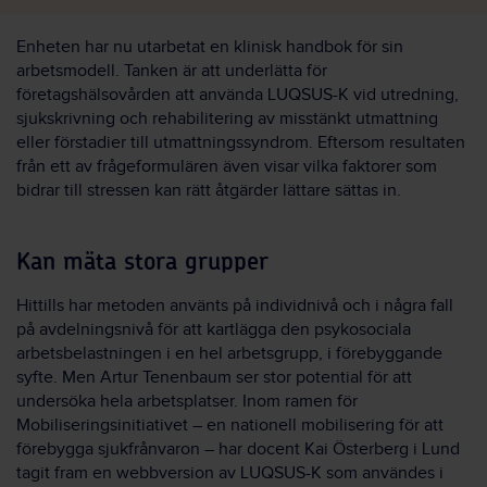
Enheten har nu utarbetat en klinisk handbok för sin
arbetsmodell. Tanken är att underlätta för
företagshälsovården att använda LUQSUS-K vid utredning,
sjukskrivning och rehabilitering av misstänkt utmattning
eller förstadier till utmattningssyndrom. Eftersom resultaten
från ett av frågeformulären även visar vilka faktorer som
bidrar till stressen kan rätt åtgärder lättare sättas in.
Kan mäta stora grupper
Hittills har metoden använts på individnivå och i några fall
på avdelningsnivå för att kartlägga den psykosociala
arbetsbelastningen i en hel arbetsgrupp, i förebyggande
syfte. Men Artur Tenenbaum ser stor potential för att
undersöka hela arbetsplatser. Inom ramen för
Mobiliseringsinitiativet – en nationell mobilisering för att
förebygga sjukfrånvaron – har docent Kai Österberg i Lund
tagit fram en webbversion av LUQSUS-K som användes i