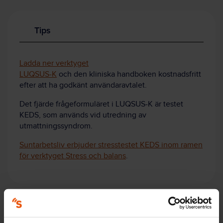
Tips
Ladda ner verktyget
LUQSUS-K
och den kliniska handboken kostnadsfritt
efter att ha godkänt användaravtalet.
Det fjärde frågeformuläret i LUQSUS-K är testet
KEDS, som används vid utredning av
utmattningssyndrom.
Suntarbetsliv erbjuder stresstestet KEDS inom ramen
för verktyget Stress och balans
.