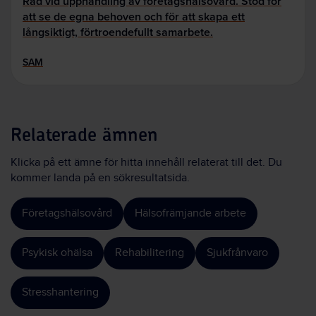
Råd vid upphandling av företagshälsovård. Stöd för
att se de egna behoven och för att skapa ett
långsiktigt, förtroendefullt samarbete.
SAM
Relaterade ämnen
Klicka på ett ämne för hitta innehåll relaterat till det. Du
kommer landa på en sökresultatsida.
Företagshälsovård
Hälsofrämjande arbete
Psykisk ohälsa
Rehabilitering
Sjukfrånvaro
Stresshantering