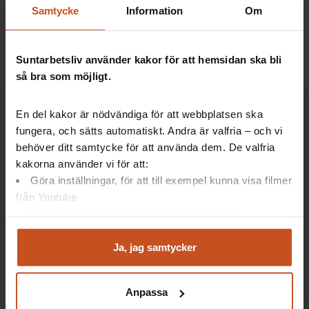
Artiklar: Forskning
Samtycke
Information
Om
Företagshälsa med breddat uppdrag
Suntarbetsliv använder kakor för att hemsidan ska bli
så bra som möjligt.
En del kakor är nödvändiga för att webbplatsen ska
fungera, och sätts automatiskt. Andra är valfria – och vi
Gillade du artikeln?
behöver ditt samtycke för att använda dem. De valfria
kakorna använder vi för att:
Prenumerera på vårt nyhetsbrev om
Göra inställningar, för att till exempel kunna visa filmer
arbetsmiljö för fler tips och inspirerande
från Youtube
exempel!
Följa statistik med hjälp av Google Analytics
Analysera trafik för att kunna visa riktad information
Anmäl dig här
och marknadsföring
Ja, jag samtycker
Du kan när som helst återta ditt godkännande genom att
klicka på ”hantera kakor” längst ner på sidan, eller mejla
Anpassa
integritet@suntarbetsliv.se.