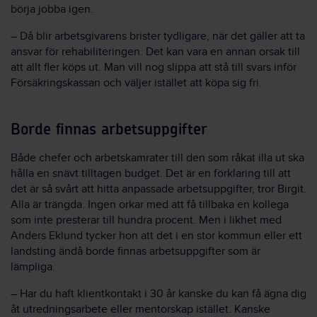
börja jobba igen.
– Då blir arbetsgivarens brister tydligare, när det gäller att ta
ansvar för rehabiliteringen. Det kan vara en annan orsak till
att allt fler köps ut. Man vill nog slippa att stå till svars inför
Försäkringskassan och väljer istället att köpa sig fri.
Borde finnas arbetsuppgifter
Både chefer och arbetskamrater till den som råkat illa ut ska
hålla en snävt tilltagen budget. Det är en förklaring till att
det är så svårt att hitta anpassade arbetsuppgifter, tror Birgit.
Alla är trängda. Ingen orkar med att få tillbaka en kollega
som inte presterar till hundra procent. Men i likhet med
Anders Eklund tycker hon att det i en stor kommun eller ett
landsting ändå borde finnas arbetsuppgifter som är
lämpliga.
– Har du haft klientkontakt i 30 år kanske du kan få ägna dig
åt utredningsarbete eller mentorskap istället. Kanske