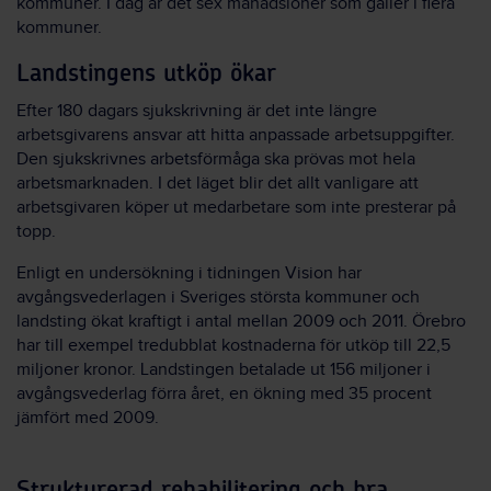
kommuner. I dag är det sex månadslöner som gäller i flera
kommuner.
Landstingens utköp ökar
Efter 180 dagars sjukskrivning är det inte längre
arbetsgivarens ansvar att hitta anpassade arbetsuppgifter.
Den sjukskrivnes arbetsförmåga ska prövas mot hela
arbetsmarknaden. I det läget blir det allt vanligare att
arbetsgivaren köper ut medarbetare som inte presterar på
topp.
Enligt en undersökning i tidningen Vision har
avgångsvederlagen i Sveriges största kommuner och
landsting ökat kraftigt i antal mellan 2009 och 2011. Örebro
har till exempel tredubblat kostnaderna för utköp till 22,5
miljoner kronor. Landstingen betalade ut 156 miljoner i
avgångsvederlag förra året, en ökning med 35 procent
jämfört med 2009.
Strukturerad rehabilitering och bra