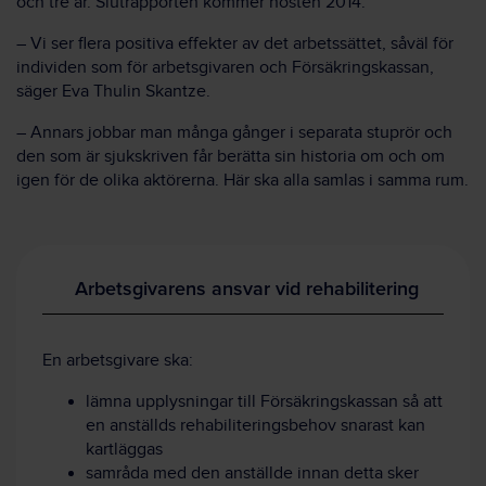
och tre år. Slutrapporten kommer hösten 2014.
– Vi ser flera positiva effekter av det arbetssättet, såväl för
individen som för arbetsgivaren och Försäkringskassan,
säger Eva Thulin Skantze.
– Annars jobbar man många gånger i separata stuprör och
den som är sjukskriven får berätta sin historia om och om
igen för de olika aktörerna. Här ska alla samlas i samma rum.
Arbetsgivarens ansvar vid rehabilitering
En arbetsgivare ska:
lämna upplysningar till Försäkringskassan så att
en anställds rehabiliteringsbehov snarast kan
kartläggas
samråda med den anställde innan detta sker