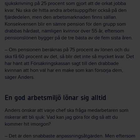
sjukskrivning på 25 procent som gjort att de orkat jobba
kvar. Nu ska de hitta andra arbetsuppgifter också på den
fjärdedelen, men den arbetsmarknaden finns sällan.
Konsekvensen blir en sämre pension för den grupp som
drabbas hårdast, nämligen kvinnor över 55 år, eftersom
pensionslönen bygger på de tre bästa av de fem sista åren.
– Om pensionen beräknas på 75 procent av lönen och du
ska få 60 procent av det, så blir det inte så mycket kvar. Det
har hänt att Försäkringskassan sagt till den drabbade
kvinnan att hon väl har en make som kan försörja dem,
säger Anders.
En god arbetsmiljö lönar sig alltid
Anders önskar att varje chef ska fråga medarbetaren som
riskerar att bli sjuk: Vad kan jag göra för dig så att du
kommer hit imorgon?
– Det är den snabbaste anpassningsåtgärden. Men eftersom