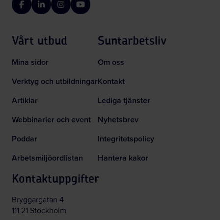
Facebook
LinkedIn
Instagram
YouTube
Vårt utbud
Suntarbetsliv
Mina sidor
Om oss
Verktyg och utbildningar
Kontakt
Artiklar
Lediga tjänster
Webbinarier och event
Nyhetsbrev
Poddar
Integritetspolicy
Arbetsmiljöordlistan
Hantera kakor
Kontaktuppgifter
Bryggargatan 4
111 21 Stockholm