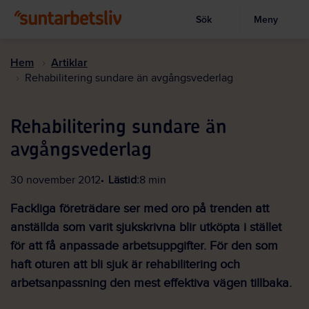
Sök
Meny
Visa sökruta
Hoppa
till
Hem
Artiklar
huvudinnehållet
Rehabilitering sundare än avgångsvederlag
Rehabilitering sundare än
avgångsvederlag
30 november 2012
Lästid:
8 min
Fackliga företrädare ser med oro på trenden att
anställda som varit sjukskrivna blir utköpta i stället
för att få anpassade arbetsuppgifter. För den som
haft oturen att bli sjuk är rehabilitering och
arbetsanpassning den mest effektiva vägen tillbaka.