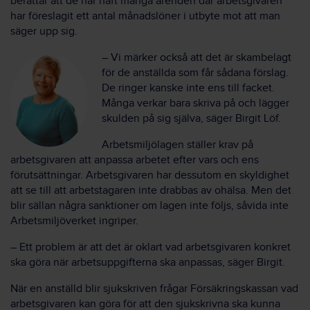
berättar att de har haft många ärenden där arbetsgivaren
har föreslagit ett antal månadslöner i utbyte mot att man
säger upp sig.
– Vi märker också att det är skambelagt
för de anställda som får sådana förslag.
De ringer kanske inte ens till facket.
Många verkar bara skriva på och lägger
skulden på sig själva, säger Birgit Löf.
Arbetsmiljölagen ställer krav på
arbetsgivaren att anpassa arbetet efter vars och ens
förutsättningar. Arbetsgivaren har dessutom en skyldighet
att se till att arbetstagaren inte drabbas av ohälsa. Men det
blir sällan några sanktioner om lagen inte följs, såvida inte
Arbetsmiljöverket ingriper.
– Ett problem är att det är oklart vad arbetsgivaren konkret
ska göra när arbetsuppgifterna ska anpassas, säger Birgit.
När en anställd blir sjukskriven frågar Försäkringskassan vad
arbetsgivaren kan göra för att den sjukskrivna ska kunna