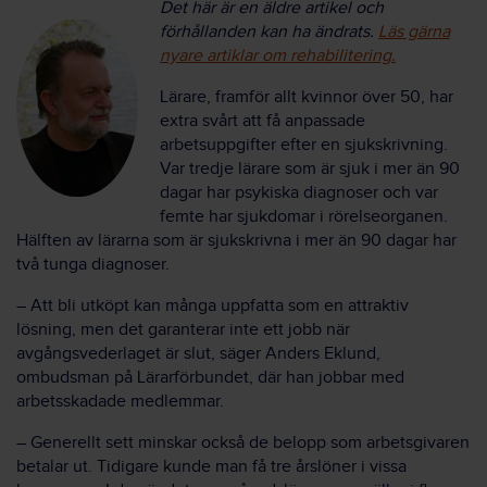
Det här är en äldre artikel och
förhållanden kan ha ändrats.
Läs gärna
nyare artiklar om rehabilitering.
Lärare, framför allt kvinnor över 50, har
extra svårt att få anpassade
arbetsuppgifter efter en sjukskrivning.
Var tredje lärare som är sjuk i mer än 90
dagar har psykiska diagnoser och var
femte har sjukdomar i rörelseorganen.
Hälften av lärarna som är sjukskrivna i mer än 90 dagar har
två tunga diagnoser.
– Att bli utköpt kan många uppfatta som en attraktiv
lösning, men det garanterar inte ett jobb när
avgångsvederlaget är slut, säger Anders Eklund,
ombudsman på Lärarförbundet, där han jobbar med
arbetsskadade medlemmar.
– Generellt sett minskar också de belopp som arbetsgivaren
betalar ut. Tidigare kunde man få tre årslöner i vissa