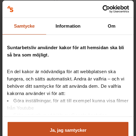
och 60 år.
7 av 10 kvinnor upplever besvär under
klimakteriet.
Man kan också ha besvär i flera år innan
Samtycke
Information
Om
klimakteriet, under den så kallade
perimenopausen.
Suntarbetsliv använder kakor för att hemsidan ska bli
Läs mer om kvinnors upplevelse av klimakteriet hos
Folkhälsomyndigheten
.
så bra som möjligt.
En del kakor är nödvändiga för att webbplatsen ska
fungera, och sätts automatiskt. Andra är valfria – och vi
Så kan ni ta hjälp av er företagshälsa
behöver ditt samtycke för att använda dem. De valfria
kakorna använder vi för att:
Göra inställningar, för att till exempel kunna visa filmer
Föreläsningar
och workshops för att skapa en öppen
från Youtube
kultur på arbetsplatsen.
Följa statistik med hjälp av Google Analytics
Samtal
för att hjälpa till att skapa acceptans för
Analysera trafik för att kunna visa riktad information
symtomen.
och marknadsföring
Ja, jag samtycker