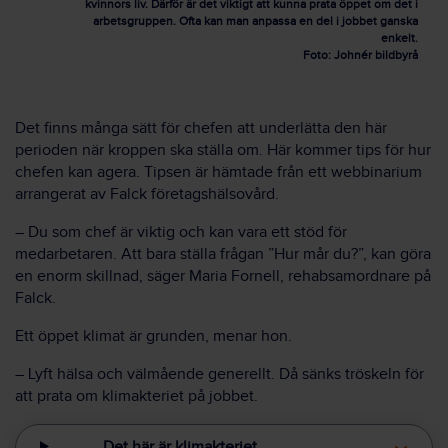
kvinnors liv. Därför är det viktigt att kunna prata öppet om det i
arbetsgruppen. Ofta kan man anpassa en del i jobbet ganska
enkelt.
Foto: Johnér bildbyrå
Det finns många sätt för chefen att underlätta den här
perioden när kroppen ska ställa om. Här kommer tips för hur
chefen kan agera. Tipsen är hämtade från ett webbinarium
arrangerat av Falck företagshälsovård.
– Du som chef är viktig och kan vara ett stöd för
medarbetaren. Att bara ställa frågan ”Hur mår du?”, kan göra
en enorm skillnad, säger Maria Fornell, rehabsamordnare på
Falck.
Ett öppet klimat är grunden, menar hon.
– Lyft hälsa och välmående generellt. Då sänks tröskeln för
att prata om klimakteriet på jobbet.
Det här är klimakteriet