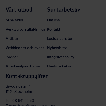
Vårt utbud
Suntarbetsliv
Mina sidor
Om oss
Verktyg och utbildningar
Kontakt
Artiklar
Lediga tjänster
Webbinarier och event
Nyhetsbrev
Poddar
Integritetspolicy
Arbetsmiljöordlistan
Hantera kakor
Kontaktuppgifter
Bryggargatan 4
111 21 Stockholm
Tel:
08-641 22 50
E-post:
fraga@suntarbetsliv.se