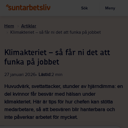
Sök
Meny
Visa sökruta
Hoppa
till
Hem
Artiklar
huvudinnehållet
Klimakteriet – så får ni det att funka på jobbet
Klimakteriet – så får ni det att
funka på jobbet
27 januari 2026
Lästid:
2 min
Huvudvärk, svettattacker, stunder av hjärndimma: en
del kvinnor får besvär med hälsan under
klimakteriet. Här är tips för hur chefen kan stötta
medarbetare, så att besvären blir hanterbara och
inte påverkar arbetet för mycket.