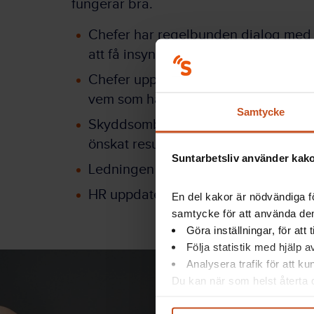
fungerar bra.
Chefer har regelbunden dialog med 
att få insyn i och inte.
Chefer uppmuntrar medarbetare om att
vem som har ansvar för att göra vad.
Samtycke
Skyddsombud pratar med chef om hur
önskat resultat.
Suntarbetsliv använder kakor
Ledningen gör mötesprotokoll med såv
HR uppdaterar styrdokument vid beh
En del kakor är nödvändiga fö
samtycke för att använda dem
Göra inställningar, för att
Följa statistik med hjälp 
Analysera trafik för att k
Du kan när som helst återta d
integritet@suntarbetsliv.se.