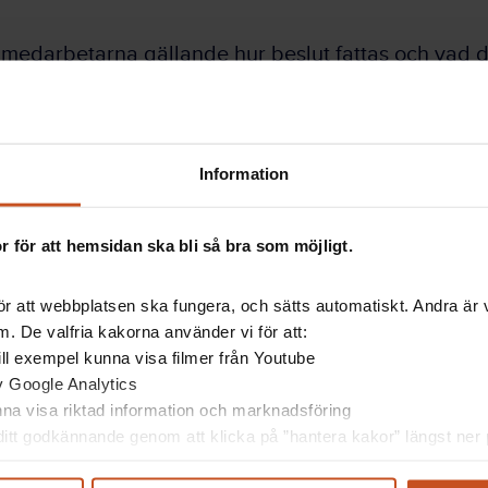
medarbetarna gällande hur beslut fattas och vad d
 snarast lyfta upp och fråga i de fall oklarheter 
Information
 väl överenskomna ramar fungerar i praktiken och 
 för att hemsidan ska bli så bra som möjligt.
äl bakgrund som motivering till beslut tillgänglig
ov.
r att webbplatsen ska fungera, och sätts automatiskt. Andra är va
. De valfria kakorna använder vi för att:
 till exempel kunna visa filmer från Youtube
av Google Analytics
unna visa riktad information och marknadsföring
itt godkännande genom att klicka på ”hantera kakor” längst ner p