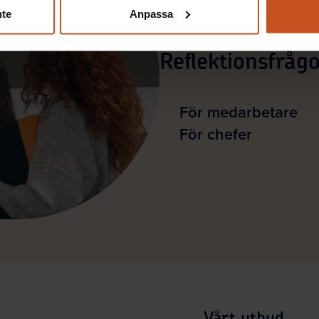
nte
Anpassa
Reflektionsfrågo
För medarbetare
För chefer
Vårt utbud