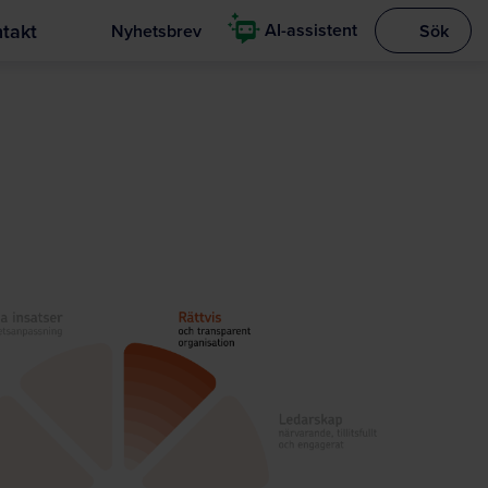
takt
AI-assistent
Nyhetsbrev
Sök
Visa sökrut