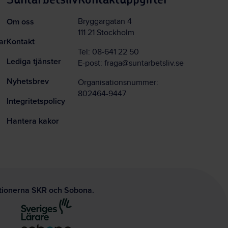
Om oss
Bryggargatan 4
111 21 Stockholm
ar
Kontakt
Tel:
08-641 22 50
Lediga tjänster
E-post:
fraga@suntarbetsliv.se
Nyhetsbrev
Organisationsnummer:
802464-9447
Integritetspolicy
Hantera kakor
ationerna SKR och Sobona.