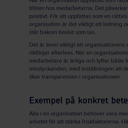
När en organisation uppfattas som rättv
tilliten hos medarbetarna. Det påverkar
positivt. För att uppfattas som en rättvi
organisation är det viktigt att ledning 
står bakom beslut som tas.
Det är även viktigt att organisationen
riktlinjer efterlevs. När en organisation
medarbetare är ärliga och lyfter både
misslyckanden, med inställningen att det
ökar transparensen i organisationen.
Exempel på konkret betee
Alla i en organisation behöver vara med
arbetet för att stärka friskfaktorerna. 