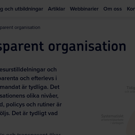
g och utbildningar
Artiklar
Webbinarier
Om oss
Kon
Hoppa
till
sparent organisation
huvudinnehållet
sparent organisation
surstilldelningar och
parenta och efterlevs i
 mandat är tydliga. Det
sationens olika nivåer,
, policys och rutiner är
ljs. Det är tydligt vad