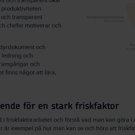
is och transparent ökar
 produktiviteten
s och transparent
och chefer motiverar och
s styrdokument och
s ledning och
 framgångar och
 finns något att lära,
nde för en stark friskfaktor
 i friskfaktorarbetet och förstå vad man kan göra i
Här är exempel på hur man kan se och höra att friskfa