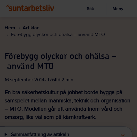
Sök
Meny
Visa sökruta
Hoppa
till
Hem
Artiklar
huvudinnehållet
Förebygg olyckor och ohälsa – använd MTO
Förebygg olyckor och ohälsa –
använd MTO
16 september 2014
Lästid:
2 min
En bra säkerhetskultur på jobbet borde bygga på
samspelet mellan människa, teknik och organisation
– MTO. Modellen går att använda inom vård och
omsorg, lika väl som på kärnkraftverk.
Sammanfattning av artikeln