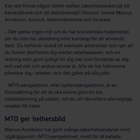
Kan det finnas någon likhet mellan säkerhetstänket på ett
kärnkraftverk och ett äldreboende? Absolut, menar Marcus
Arvidsson, konsult, beteendevetare och forskare.
–
Det spelar ingen roll om du har bra tekniska hjälpmedel,
om du inte har utbildning eller kunskap för att använda
dem. Du behöver också till exempel arbetstider som gör att
du hinner återhämta dig mellan arbetspassen, och en
ledning som gjort tydligt för dig vad som förväntas av dig,
och vad ditt och andras ansvar är. Alla de här faktorerna
påverkar dig i arbetet, och det gäller på alla jobb.
–
MTO-perspektivet, eller systemperspektivet, är en
förutsättning för att du ska kunna göra en bra
riskbedömning på jobbet, om du vill identifiera alla möjliga
orsaker till risker.
MTO ger helhetsbild
Marcus Arvidsson har gjort många säkerhetsanalyser med
utgångspunkt i MTO-perspektivet, mest för så kallade