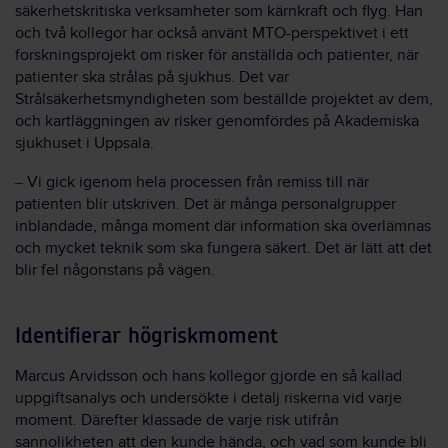
säkerhetskritiska verksamheter som kärnkraft och flyg. Han
och två kollegor har också använt MTO-perspektivet i ett
forskningsprojekt om risker för anställda och patienter, när
patienter ska strålas på sjukhus. Det var
Strålsäkerhetsmyndigheten som beställde projektet av dem,
och kartläggningen av risker genomfördes på Akademiska
sjukhuset i Uppsala.
–
Vi gick igenom hela processen från remiss till när
patienten blir utskriven. Det är många personalgrupper
inblandade, många moment där information ska överlämnas
och mycket teknik som ska fungera säkert. Det är lätt att det
blir fel någonstans på vägen.
Identifierar högriskmoment
Marcus Arvidsson och hans kollegor gjorde en så kallad
uppgiftsanalys och undersökte i detalj riskerna vid varje
moment. Därefter klassade de varje risk utifrån
sannolikheten att den kunde hända, och vad som kunde bli