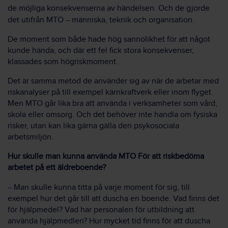
de möjliga konsekvenserna av händelsen. Och de gjorde
det utifrån MTO
–
människa, teknik och organisation.
De moment som både hade hög sannolikhet för att något
kunde hända, och där ett fel fick stora konsekvenser,
klassades som högriskmoment.
Det är samma metod de använder sig av när de arbetar med
riskanalyser på till exempel kärnkraftverk eller inom flyget.
Men MTO går lika bra att använda i verksamheter som vård,
skola eller omsorg. Och det behöver inte handla om fysiska
risker, utan kan lika gärna gälla den psykosociala
arbetsmiljön.
Hur skulle man kunna använda MTO För att riskbedöma
arbetet på ett äldreboende?
–
Man skulle kunna titta på varje moment för sig, till
exempel hur det går till att duscha en boende. Vad finns det
för hjälpmedel? Vad har personalen för utbildning att
använda hjälpmedlen? Hur mycket tid finns för att duscha