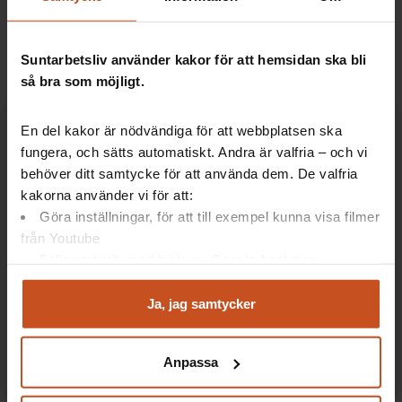
checklistor
Arbetsmiljö och patientsäkerhet hänger
ihop
Suntarbetsliv använder kakor för att hemsidan ska bli
så bra som möjligt.
En del kakor är nödvändiga för att webbplatsen ska
fungera, och sätts automatiskt. Andra är valfria – och vi
behöver ditt samtycke för att använda dem. De valfria
Gillade du artikeln?
kakorna använder vi för att:
Prenumerera på vårt nyhetsbrev om
Göra inställningar, för att till exempel kunna visa filmer
arbetsmiljö för fler tips och inspirerande
från Youtube
exempel!
Följa statistik med hjälp av Google Analytics
Analysera trafik för att kunna visa riktad information
och marknadsföring
Ja, jag samtycker
Anmäl dig här
Du kan när som helst återta ditt godkännande genom att
klicka på ”hantera kakor” längst ner på sidan, eller mejla
Anpassa
integritet@suntarbetsliv.se.