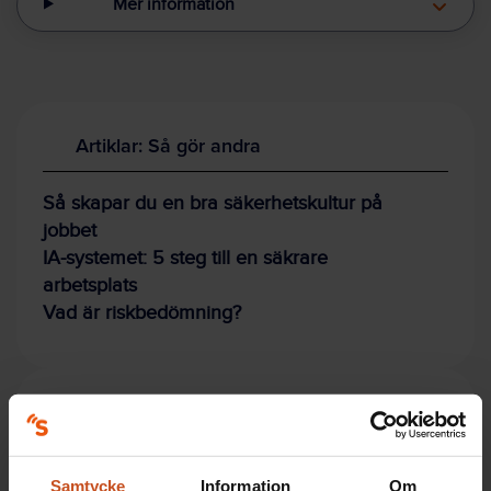
Mer information
Artiklar: Så gör andra
Så skapar du en bra säkerhetskultur på
jobbet
IA-systemet: 5 steg till en säkrare
arbetsplats
Vad är riskbedömning?
Artiklar: Forskning
Kartlägg risker på jobbet med hjälp av
Samtycke
Information
Om