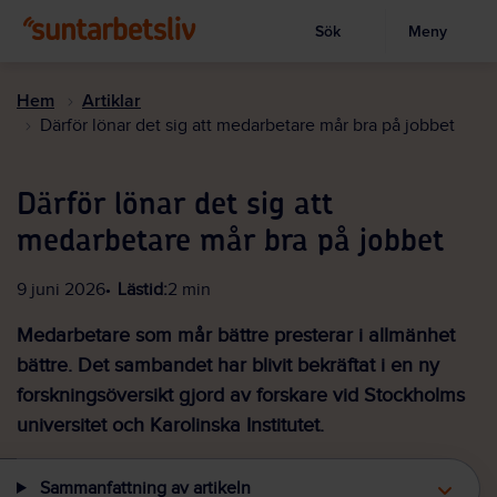
Sök
Meny
Visa sökruta
Hoppa
till
Hem
Artiklar
huvudinnehållet
Därför lönar det sig att medarbetare mår bra på jobbet
Därför lönar det sig att
medarbetare mår bra på jobbet
9 juni 2026
Lästid:
2 min
Medarbetare som mår bättre presterar i allmänhet
bättre. Det sambandet har blivit bekräftat i en ny
forskningsöversikt gjord av forskare vid Stockholms
universitet och Karolinska Institutet.
Sammanfattning av artikeln