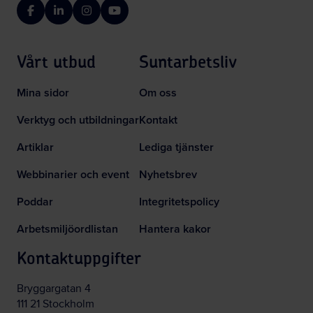
Facebook
LinkedIn
Instagram
YouTube
Vårt utbud
Suntarbetsliv
Mina sidor
Om oss
Verktyg och utbildningar
Kontakt
Artiklar
Lediga tjänster
Webbinarier och event
Nyhetsbrev
Poddar
Integritetspolicy
Arbetsmiljöordlistan
Hantera kakor
Kontaktuppgifter
Bryggargatan 4
111 21 Stockholm