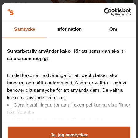
Utbildningar
Arbetsmiljöutbildningen
Grundutbildning i systematiskt arbetsmiljöarbete för
Samtycke
Information
Om
chefer och skyddsombud. Är anpassad till kommuner,
regioner och kommunala företag.…
Suntarbetsliv använder kakor för att hemsidan ska bli
SAM
så bra som möjligt.
En del kakor är nödvändiga för att webbplatsen ska
fungera, och sätts automatiskt. Andra är valfria – och vi
behöver ditt samtycke för att använda dem. De valfria
kakorna använder vi för att:
Göra inställningar, för att till exempel kunna visa filmer
från Youtube
Följa statistik med hjälp av Google Analytics
Filmer
Analysera trafik för att kunna visa riktad information
och marknadsföring
Ja, jag samtycker
Fokusera på det friska