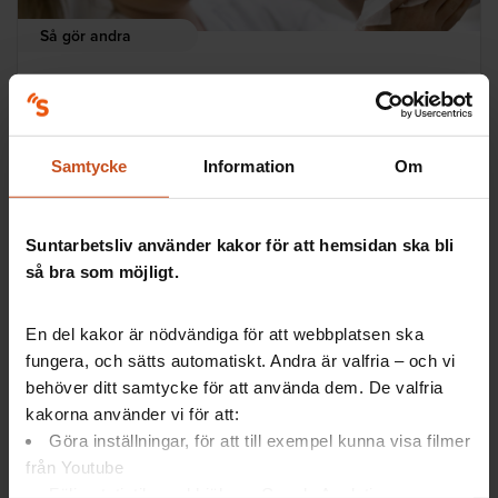
Så gör andra
Så kommer de igång med friskfaktorer
Inom Folktandvården i Sverige finns en lång tradition
av att arbeta förebyggande för en god tandhälsa. Nu
Samtycke
Information
Om
satsar Folktandvården i Region Örebro län på att
arbeta främjande även med arbetsmiljön.
Ledarskap
Suntarbetsliv använder kakor för att hemsidan ska bli
så bra som möjligt.
2021-08-24
En del kakor är nödvändiga för att webbplatsen ska
fungera, och sätts automatiskt. Andra är valfria – och vi
behöver ditt samtycke för att använda dem. De valfria
kakorna använder vi för att:
Göra inställningar, för att till exempel kunna visa filmer
från Youtube
Följa statistik med hjälp av Google Analytics