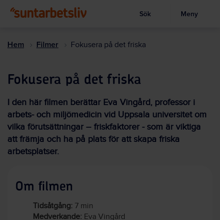
Sök
Meny
Visa sökruta
Hoppa
till
Hem
Filmer
Fokusera på det friska
huvudinnehållet
Fokusera på det friska
I den här filmen berättar Eva Vingård, professor i
arbets- och miljömedicin vid Uppsala universitet om
vilka förutsättningar – friskfaktorer - som är viktiga
att främja och ha på plats för att skapa friska
arbetsplatser.
Om filmen
Tidsåtgång:
7 min
Medverkande:
Eva Vingård