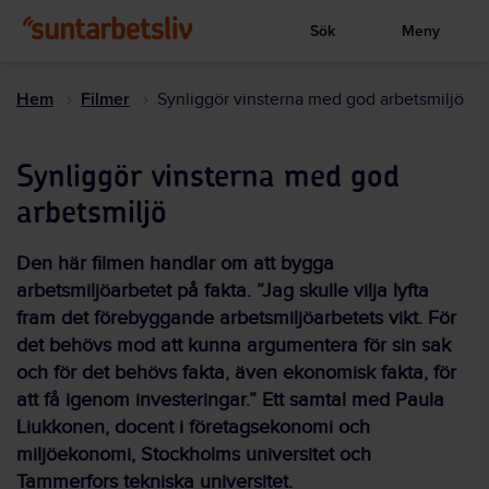
Sök
Meny
Visa sökruta
Hoppa
till
Hem
Filmer
Synliggör vinsterna med god arbetsmiljö
huvudinnehållet
Synliggör vinsterna med god
arbetsmiljö
Den här filmen handlar om att bygga
arbetsmiljöarbetet på fakta. ”Jag skulle vilja lyfta
fram det förebyggande arbetsmiljöarbetets vikt. För
det behövs mod att kunna argumentera för sin sak
och för det behövs fakta, även ekonomisk fakta, för
att få igenom investeringar.” Ett samtal med Paula
Liukkonen, docent i företagsekonomi och
miljöekonomi, Stockholms universitet och
Tammerfors tekniska universitet.