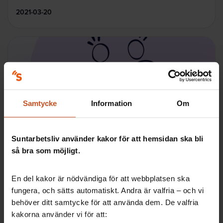
2021-03-20
Samtycke
Information
Om
Digitala verktyg
Suntarbetsliv använder kakor för att hemsidan ska bli
Ekonomisk analys – psykisk ohälsa
så bra som möjligt.
Praktiskt stöd för att räkna på kostnader för psykisk
ohälsa på arbetsplatsen och därmed se fördelarna
En del kakor är nödvändiga för att webbplatsen ska
med att arbeta förebyggande med arbetsmiljön.
fungera, och sätts automatiskt. Andra är valfria – och vi
SAM, OSA, Ledarskap
behöver ditt samtycke för att använda dem. De valfria
kakorna använder vi för att: