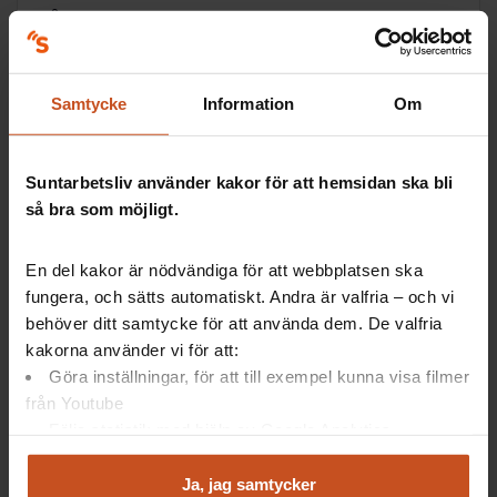
Vård i annans hem
Ett stöd för dig som arbetar hemma hos andra. Hur
pratar ni om arbetsmiljön och hur kan ni tillsammans
Samtycke
Information
Om
förbättra vardagen för både er själva…
Samverkan, SAM
Suntarbetsliv använder kakor för att hemsidan ska bli
så bra som möjligt.
En del kakor är nödvändiga för att webbplatsen ska
fungera, och sätts automatiskt. Andra är valfria – och vi
behöver ditt samtycke för att använda dem. De valfria
kakorna använder vi för att:
Göra inställningar, för att till exempel kunna visa filmer
Så gör andra
från Youtube
Följa statistik med hjälp av Google Analytics
Vad är systematiskt arbetsmiljöarbete
Analysera trafik för att kunna visa riktad information
(SAM)?
och marknadsföring
Ja, jag samtycker