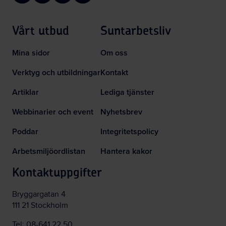
Vårt utbud
Suntarbetsliv
Mina sidor
Om oss
Verktyg och utbildningar
Kontakt
Artiklar
Lediga tjänster
Webbinarier och event
Nyhetsbrev
Poddar
Integritetspolicy
Arbetsmiljöordlistan
Hantera kakor
Kontaktuppgifter
Bryggargatan 4
111 21 Stockholm
Tel:
08-641 22 50