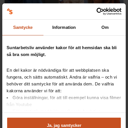
Digitala verktyg
Skyddsronder och checklistor
Samtycke
Information
Om
Checklistor, skyddsronder och mallar som underlättar
arbetsmiljöarbetet på arbetsplatsen och ger bra stöd
för det systematiska arbetsmiljöarbetet.
Suntarbetsliv använder kakor för att hemsidan ska bli
så bra som möjligt.
SAM, Fysisk arbetsmiljö, OSA
En del kakor är nödvändiga för att webbplatsen ska
fungera, och sätts automatiskt. Andra är valfria – och vi
behöver ditt samtycke för att använda dem. De valfria
kakorna använder vi för att:
Göra inställningar, för att till exempel kunna visa filmer
från Youtube
Följa statistik med hjälp av Google Analytics
Analysera trafik för att kunna visa riktad information
Forskning på 5
och marknadsföring
Ja, jag samtycker