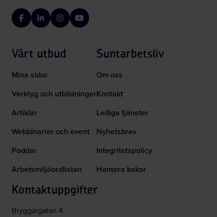
Facebook
LinkedIn
Instagram
YouTube
Vårt utbud
Suntarbetsliv
Mina sidor
Om oss
Verktyg och utbildningar
Kontakt
Artiklar
Lediga tjänster
Webbinarier och event
Nyhetsbrev
Poddar
Integritetspolicy
Arbetsmiljöordlistan
Hantera kakor
Kontaktuppgifter
Bryggargatan 4