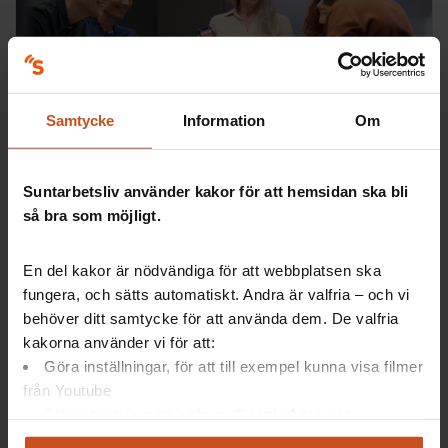
Digitala verktyg
Samtycke
Information
Om
Skyddsronder och checklistor
Checklistor, skyddsronder och mallar som underlättar
arbetsmiljöarbetet på arbetsplatsen och ger bra stöd
Suntarbetsliv använder kakor för att hemsidan ska bli
för det systematiska arbetsmiljöarbetet.
så bra som möjligt.
SAM, Fysisk arbetsmiljö, OSA
En del kakor är nödvändiga för att webbplatsen ska
fungera, och sätts automatiskt. Andra är valfria – och vi
behöver ditt samtycke för att använda dem. De valfria
kakorna använder vi för att:
Göra inställningar, för att till exempel kunna visa filmer
från Youtube
Följa statistik med hjälp av Google Analytics
Analysera trafik för att kunna visa riktad information