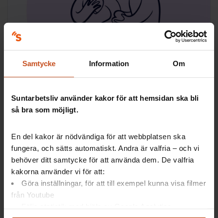
Digitala verktyg
Ekonomisk analys – psykisk ohälsa
Samtycke
Information
Om
Praktiskt stöd för att räkna på kostnader för psykisk
ohälsa på arbetsplatsen och därmed se fördelarna
Suntarbetsliv använder kakor för att hemsidan ska bli
med att arbeta förebyggande med arbetsmiljön.
så bra som möjligt.
SAM, OSA, Ledarskap
En del kakor är nödvändiga för att webbplatsen ska
fungera, och sätts automatiskt. Andra är valfria – och vi
behöver ditt samtycke för att använda dem. De valfria
kakorna använder vi för att:
Göra inställningar, för att till exempel kunna visa filmer
från Youtube
Följa statistik med hjälp av Google Analytics