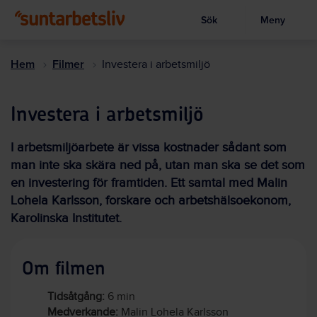
Sök
Meny
Visa sökruta
Hoppa
till
Hem
Filmer
Investera i arbetsmiljö
huvudinnehållet
Investera i arbetsmiljö
I arbetsmiljöarbete är vissa kostnader sådant som
man inte ska skära ned på, utan man ska se det som
en investering för framtiden. Ett samtal med Malin
Lohela Karlsson, forskare och arbetshälsoekonom,
Karolinska Institutet.
Om filmen
Tidsåtgång:
6 min
Medverkande:
Malin Lohela Karlsson