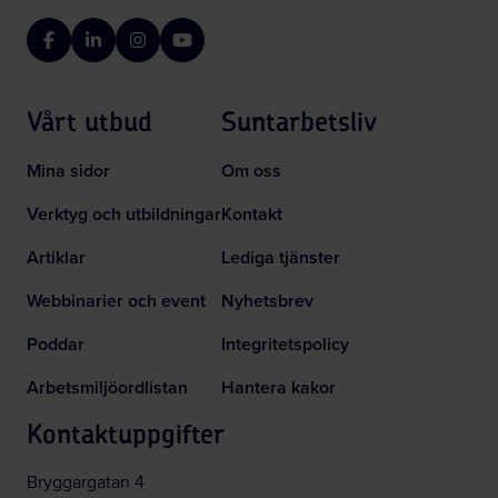
Facebook
LinkedIn
Instagram
YouTube
Vårt utbud
Suntarbetsliv
Mina sidor
Om oss
Verktyg och utbildningar
Kontakt
Artiklar
Lediga tjänster
Webbinarier och event
Nyhetsbrev
Poddar
Integritetspolicy
Arbetsmiljöordlistan
Hantera kakor
Kontaktuppgifter
Bryggargatan 4