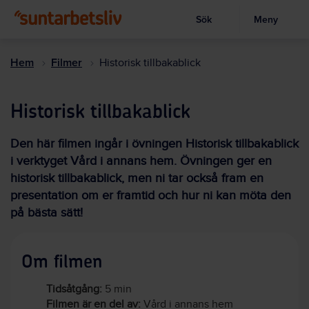
Sök
Meny
Visa sökruta
Hoppa
till
Hem
Filmer
Historisk tillbakablick
huvudinnehållet
Historisk tillbakablick
Den här filmen ingår i övningen Historisk tillbakablick
i verktyget Vård i annans hem. Övningen ger en
historisk tillbakablick, men ni tar också fram en
presentation om er framtid och hur ni kan möta den
på bästa sätt!
Om filmen
Tidsåtgång:
5 min
Filmen är en del av:
Vård i annans hem