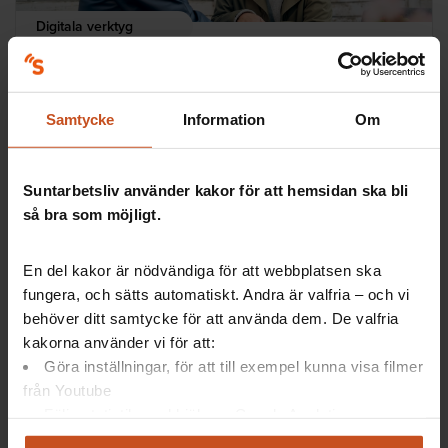
Digitala verktyg
Vård i annans hem
Ett stöd för dig som arbetar hemma hos andra. Hur
Samtycke
Information
Om
pratar ni om arbetsmiljön och hur kan ni tillsammans
förbättra vardagen för både er själva…
Suntarbetsliv använder kakor för att hemsidan ska bli
Samverkan, SAM
så bra som möjligt.
En del kakor är nödvändiga för att webbplatsen ska
fungera, och sätts automatiskt. Andra är valfria – och vi
behöver ditt samtycke för att använda dem. De valfria
kakorna använder vi för att:
Göra inställningar, för att till exempel kunna visa filmer
från Youtube
Så gör andra
Följa statistik med hjälp av Google Analytics
Analysera trafik för att kunna visa riktad information