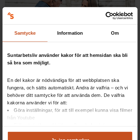
Samtycke
Information
Om
Digitala verktyg
Vård i annans hem
Suntarbetsliv använder kakor för att hemsidan ska bli
Ett stöd för dig som arbetar hemma hos andra. Hur
så bra som möjligt.
pratar ni om arbetsmiljön och hur kan ni tillsammans
förbättra vardagen för både er själva…
En del kakor är nödvändiga för att webbplatsen ska
Samverkan, SAM
fungera, och sätts automatiskt. Andra är valfria – och vi
behöver ditt samtycke för att använda dem. De valfria
kakorna använder vi för att:
Göra inställningar, för att till exempel kunna visa filmer
från Youtube
Följa statistik med hjälp av Google Analytics
Analysera trafik för att kunna visa riktad information
och marknadsföring