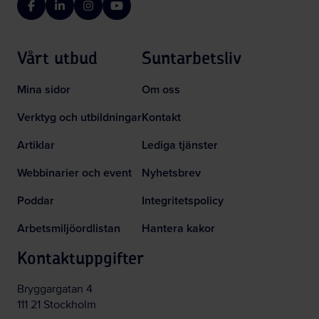
Facebook
LinkedIn
Instagram
YouTube
Vårt utbud
Suntarbetsliv
Mina sidor
Om oss
Verktyg och utbildningar
Kontakt
Artiklar
Lediga tjänster
Webbinarier och event
Nyhetsbrev
Poddar
Integritetspolicy
Arbetsmiljöordlistan
Hantera kakor
Kontaktuppgifter
Bryggargatan 4
111 21 Stockholm