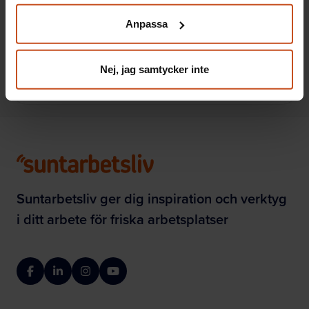
Så fick de en bättre kommunikation på
klicka på ”hantera kakor” längst ner på sidan, eller mejla
jobbet
Anpassa
integritet@suntarbetsliv.se.
OSA
Nej, jag samtycker inte
2022-02-28
Suntarbetsliv ger dig inspiration och verktyg
i ditt arbete för friska arbetsplatser
Facebook
LinkedIn
Instagram
YouTube