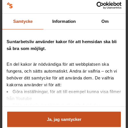
Så gör andra
Samtycke
Information
Om
Vad är en arbetsplatsträff (APT)?
Suntarbetsliv använder kakor för att hemsidan ska bli
SAM
så bra som möjligt.
2025-03-24
En del kakor är nödvändiga för att webbplatsen ska
fungera, och sätts automatiskt. Andra är valfria – och vi
behöver ditt samtycke för att använda dem. De valfria
kakorna använder vi för att:
Göra inställningar, för att till exempel kunna visa filmer
från Youtube
Följa statistik med hjälp av Google Analytics
Analysera trafik för att kunna visa riktad information
Så gör andra
och marknadsföring
Ja, jag samtycker
Du kan när som helst återta ditt godkännande genom att