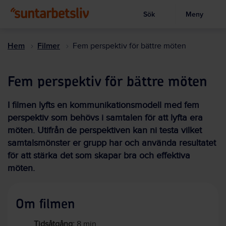
Sök
Meny
Visa sökruta
Hoppa
till
Hem
Filmer
Fem perspektiv för bättre möten
huvudinnehållet
Fem perspektiv för bättre möten
I filmen lyfts en kommunikationsmodell med fem
perspektiv som behövs i samtalen för att lyfta era
möten. Utifrån de perspektiven kan ni testa vilket
samtalsmönster er grupp har och använda resultatet
för att stärka det som skapar bra och effektiva
möten.
Om filmen
Tidsåtgång:
8 min