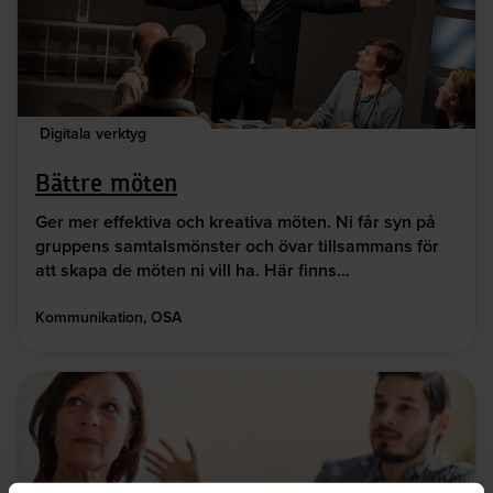
Digitala verktyg
Bättre möten
Ger mer effektiva och kreativa möten. Ni får syn på
gruppens samtalsmönster och övar tillsammans för
att skapa de möten ni vill ha. Här finns…
Kommunikation, OSA