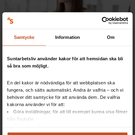
Så gör andra
Samtycke
Information
Om
Vad är samverkan?
Samverkan är när arbetsgivare och arbetstagare
arbetar tillsammans för en god arbetsmiljö. Det bidrar
Suntarbetsliv använder kakor för att hemsidan ska bli
också till delaktighet och inflytande.
så bra som möjligt.
SAM
En del kakor är nödvändiga för att webbplatsen ska
2021-09-21
fungera, och sätts automatiskt. Andra är valfria – och vi
behöver ditt samtycke för att använda dem. De valfria
kakorna använder vi för att:
Göra inställningar, för att till exempel kunna visa filmer
från Youtube
Följa statistik med hjälp av Google Analytics
Analysera trafik för att kunna visa riktad information