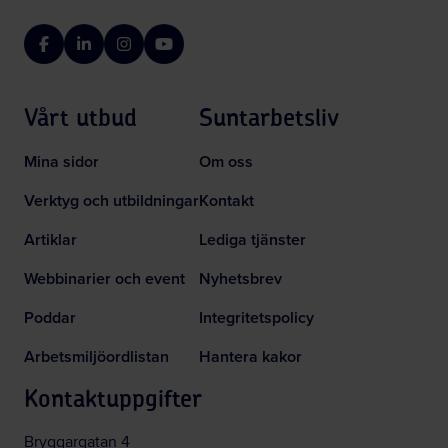
Facebook
LinkedIn
Instagram
YouTube
Vårt utbud
Suntarbetsliv
Mina sidor
Om oss
Verktyg och utbildningar
Kontakt
Artiklar
Lediga tjänster
Webbinarier och event
Nyhetsbrev
Poddar
Integritetspolicy
Arbetsmiljöordlistan
Hantera kakor
Kontaktuppgifter
Bryggargatan 4