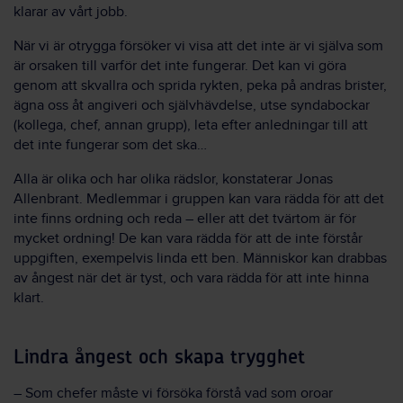
klarar av vårt jobb.
När vi är otrygga försöker vi visa att det inte är vi själva som
är orsaken till varför det inte fungerar. Det kan vi göra
genom att skvallra och sprida rykten, peka på andras brister,
ägna oss åt angiveri och självhävdelse, utse syndabockar
(kollega, chef, annan grupp), leta efter anledningar till att
det inte fungerar som det ska…
Alla är olika och har olika rädslor, konstaterar Jonas
Allenbrant. Medlemmar i gruppen kan vara rädda för att det
inte finns ordning och reda – eller att det tvärtom är för
mycket ordning! De kan vara rädda för att de inte förstår
uppgiften, exempelvis linda ett ben. Människor kan drabbas
av ångest när det är tyst, och vara rädda för att inte hinna
klart.
Lindra ångest och skapa trygghet
– Som chefer måste vi försöka förstå vad som oroar