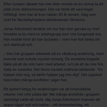
Efter lumpen råkade han mer eller mindre av en slump ta ett
jobb inom äldreomsorgen. Det var tänkt att vara högst
tillfälligt, men han är kvar nästan 30 år senare, idag som
chef för Nockebyhöjdens äldreboende I Bromma.
Jonas Allenbrant berättar om hur han som ganska ny chef
försökte ta itu med en arbetsgrupp som inte fungerade bra.
Han trodde först att han lyckades – men han fick tänka om
och starta på nytt.
– Den här gruppen arbetade på en vårdtung avdelning, med
boende som krävde mycket omsorg. De anställda klagade
både på att de inte hann med arbetet, och på att de inte fick
hjälp av varandra. Det fanns mycket orättvise-tänkande: ”Du
hjälper inte mig, så därför hjälper jag inte dig!” Det uppstod
hela tiden många konflikter, säger han.
Ett dystert betyg för avdelningen var att timanställda
vikarier inte ville jobba där. När många anställda i gruppen
samtidigt valde att sluta, såg Jonas Allenbrant chansen att
skapa något nytt och bättre – ett drömarbetslag, ett