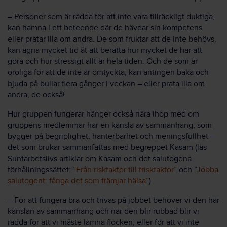
– Personer som är rädda för att inte vara tillräckligt duktiga,
kan hamna i ett beteende där de hävdar sin kompetens
eller pratar illa om andra. De som fruktar att de inte behövs,
kan ägna mycket tid åt att berätta hur mycket de har att
göra och hur stressigt allt är hela tiden. Och de som är
oroliga för att de inte är omtyckta, kan antingen baka och
bjuda på bullar flera gånger i veckan – eller prata illa om
andra, de också!
Hur gruppen fungerar hänger också nära ihop med om
gruppens medlemmar har en känsla av sammanhang, som
bygger på begriplighet, hanterbarhet och meningsfullhet –
det som brukar sammanfattas med begreppet Kasam (läs
Suntarbetslivs artiklar om Kasam och det salutogena
förhållningssättet:
”Från riskfaktor till friskfaktor”
och ”
Jobba
salutogent: fånga det som främjar hälsa”
)
– För att fungera bra och trivas på jobbet behöver vi den här
känslan av sammanhang och när den blir rubbad blir vi
rädda för att vi måste lämna flocken, eller för att vi inte