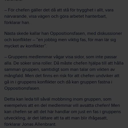
– För chefen gäller det då att stå för trygghet i allt, vara
närvarande, visa vägen och göra arbetet hanterbart,
förklarar han.
Nästa skede kallar han Oppositionsfasen, med diskussioner
och konflikter – ”en jobbig men viktig fas, för man lär sig
mycket av konflikter”.
– Gruppens medlemmar vågar visa sidor, som inte passar
alla. De söker sina roller. Då måste chefen hjälpa till att hålla
samman gruppen, samtidigt som man talar om vikten av
mångfald. Men det finns en risk för att chefen undviker att
gå in i gruppens konflikter och då kan gruppen fastna i
Oppositionsfasen.
Detta kan leda till såväl mobbning inom gruppen, som
exempelvis att en del medlemmar vill avsätta chefen! Men
kan chefen se att det här handlar om just en fas i gruppens
utveckling, är det lättare att ta att man blir ifrågasatt,
förklarar Jonas Allenbrant.