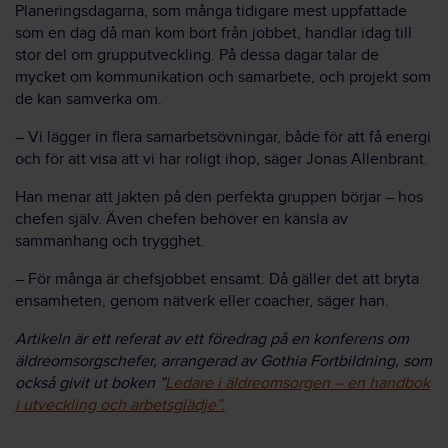
Planeringsdagarna, som många tidigare mest uppfattade
som en dag då man kom bort från jobbet, handlar idag till
stor del om grupputveckling. På dessa dagar talar de
mycket om kommunikation och samarbete, och projekt som
de kan samverka om.
– Vi lägger in flera samarbetsövningar, både för att få energi
och för att visa att vi har roligt ihop, säger Jonas Allenbrant.
Han menar att jakten på den perfekta gruppen börjar – hos
chefen själv. Även chefen behöver en känsla av
sammanhang och trygghet.
– För många är chefsjobbet ensamt. Då gäller det att bryta
ensamheten, genom nätverk eller coacher, säger han.
Artikeln är ett referat av ett föredrag på en konferens om
äldreomsorgschefer, arrangerad av Gothia Fortbildning, som
också givit ut boken ”
Ledare i äldreomsorgen – en handbok
i utveckling och arbetsglädje”.