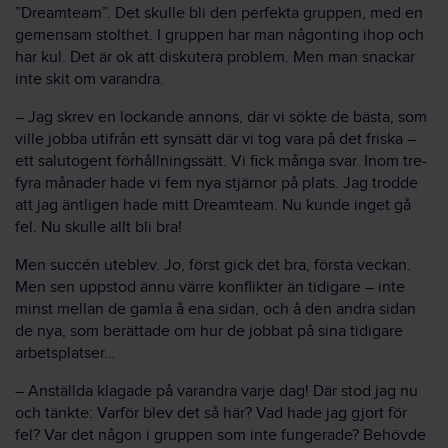
”Dreamteam”. Det skulle bli den perfekta gruppen, med en
gemensam stolthet. I gruppen har man någonting ihop och
har kul. Det är ok att diskutera problem. Men man snackar
inte skit om varandra.
– Jag skrev en lockande annons, där vi sökte de bästa, som
ville jobba utifrån ett synsätt där vi tog vara på det friska –
ett salutogent förhållningssätt. Vi fick många svar. Inom tre-
fyra månader hade vi fem nya stjärnor på plats. Jag trodde
att jag äntligen hade mitt Dreamteam. Nu kunde inget gå
fel. Nu skulle allt bli bra!
Men succén uteblev. Jo, först gick det bra, första veckan.
Men sen uppstod ännu värre konflikter än tidigare – inte
minst mellan de gamla å ena sidan, och å den andra sidan
de nya, som berättade om hur de jobbat på sina tidigare
arbetsplatser…
– Anställda klagade på varandra varje dag! Där stod jag nu
och tänkte: Varför blev det så här? Vad hade jag gjort för
fel? Var det någon i gruppen som inte fungerade? Behövde