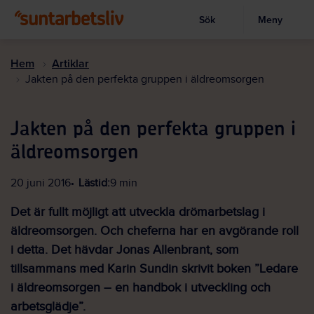
Sök
Meny
Visa sökruta
Hoppa
till
Hem
Artiklar
huvudinnehållet
Jakten på den perfekta gruppen i äldreomsorgen
Jakten på den perfekta gruppen i
äldreomsorgen
20 juni 2016
Lästid:
9 min
Det är fullt möjligt att utveckla drömarbetslag i
äldreomsorgen. Och cheferna har en avgörande roll
i detta. Det hävdar Jonas Allenbrant, som
tillsammans med Karin Sundin skrivit boken ”Ledare
i äldreomsorgen – en handbok i utveckling och
arbetsglädje”.