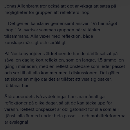
Jonas Allenbrant tror också att det är viktigt att satsa på
möjligheter för gruppen att reflektera ihop.
– Det ger en känsla av gemensamt ansvar: ”Vi har något
ihop!”. Vi svetsar samman gruppen när vi tänker
tillsammans. Alla växer med reflektion, både
kunskapsmässigt och språkligt.
På Nockebyhöjdens äldreboende har de därför satsat på
såväl en daglig kort reflektion, som en längre, 1,5 timme, en
gång i månaden, med en reflektionsledare som leder passet
och ser till att alla kommer med i diskussionen. Det gäller
att skapa en miljö där det är tillåtet att visa sig osäker,
förklarar han.
Äldreboendets två avdelningar har sina månatliga
reflektioner på olika dagar, så att de kan täcka upp för
varann. Reflektionspasset är obligatoriskt för alla som är i
tjänst, alla är med under hela passet – och mobiltelefonerna
är avslagna!