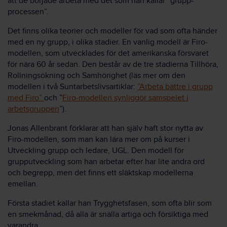
att de började arbeta med det som han kallar ”grupp-
processen”.
Det finns olika teorier och modeller för vad som ofta händer
med en ny grupp, i olika stadier. En vanlig modell är Firo-
modellen, som utvecklades för det amerikanska försvaret
för nära 60 år sedan. Den består av de tre stadierna Tillhöra,
Rollningsökning och Samhörighet (läs mer om den
modellen i två Suntarbetslivsartiklar:
”Arbeta bättre i grupp
med Firo”
och ”
Firo-modellen synliggör samspelet i
arbetsgruppen
”).
Jonas Allenbrant förklarar att han själv haft stor nytta av
Firo-modellen, som man kan lära mer om på kurser i
Utveckling grupp och ledare, UGL. Den modell för
grupputveckling som han arbetar efter har lite andra ord
och begrepp, men det finns ett släktskap modellerna
emellan.
Första stadiet kallar han Trygghetsfasen, som ofta blir som
en smekmånad, då alla är snälla artiga och försiktiga med
varandra.