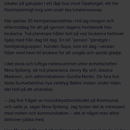
lokaler på gatuplan i ett lågt hus invid Opaltorget, ett lite
förortssömnigt torg som snart ska totalrenoveras.
Här samlas 35 hemtjänstanställda i två lag morgon och
eftermiddag för att gå igenom dagens hembesök hos
brukarna. Två planerare håller koll på vad brukarna behöver
hjälp med från dag till dag. En till ”person” tjänstgör i
hemtjänstgruppen: hunden Soya, som en dag i veckan
följer med hem till brukare för att umgås och sprida glädje.
I det stora och luftiga mötesrummet sitter enhetschefen
Nina Sjöberg, de två planerarna Jenny By och Jessica
Markovic, och administratören Gunilla Norén. De fyra fick
testa Suntarbetslivs nya verktyg Bättre möten under tiden
det höll på att utvecklas.
– Jag fick frågan av huvudskyddsombudet på Kommunal,
och sade ja, säger Nina Sjöberg. Jag tycker det är intressant
med möten och kommunikation – det är något man alltid
behöver jobba med.