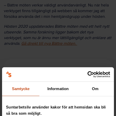
– Bättre möten verkar väldigt användarvänligt. Nu när hela
verktyget finns tillgängligt på webben så kommer jag att
försöka använda det i min hemtjänstgrupp under hösten.
Hösten 2020 uppdaterades Bättre möten med ett helt nytt
utseende. Samma forskning ligger bakom det nya
verktyget, som nu är ännu mer lättillgängligt och enklare att
använda.
Gå direkt till nya Bättre möten.
Tips
Testa, träna och lär mer om kommunikation och
Samtycke
Information
Om
möten med hjälp av Suntarbetslivs verktyg
Bättre
möten!
Suntarbetsliv använder kakor för att hemsidan ska bli
så bra som möjligt.