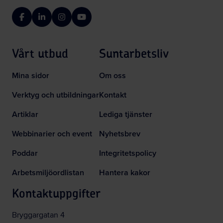
Facebook
LinkedIn
Instagram
YouTube
Vårt utbud
Suntarbetsliv
Mina sidor
Om oss
Verktyg och utbildningar
Kontakt
Artiklar
Lediga tjänster
Webbinarier och event
Nyhetsbrev
Poddar
Integritetspolicy
Arbetsmiljöordlistan
Hantera kakor
Kontaktuppgifter
Bryggargatan 4