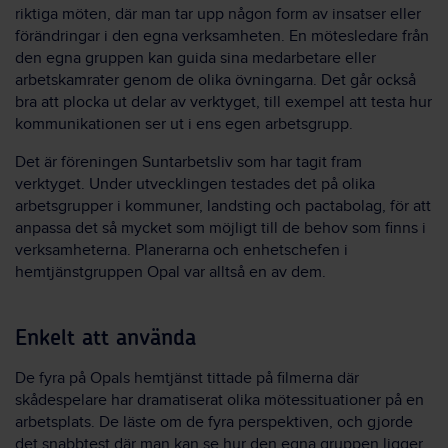
riktiga möten, där man tar upp någon form av insatser eller
förändringar i den egna verksamheten. En mötesledare från
den egna gruppen kan guida sina medarbetare eller
arbetskamrater genom de olika övningarna. Det går också
bra att plocka ut delar av verktyget, till exempel att testa hur
kommunikationen ser ut i ens egen arbetsgrupp.
Det är föreningen Suntarbetsliv som har tagit fram
verktyget. Under utvecklingen testades det på olika
arbetsgrupper i kommuner, landsting och pactabolag, för att
anpassa det så mycket som möjligt till de behov som finns i
verksamheterna. Planerarna och enhetschefen i
hemtjänstgruppen Opal var alltså en av dem.
Enkelt att använda
De fyra på Opals hemtjänst tittade på filmerna där
skådespelare har dramatiserat olika mötessituationer på en
arbetsplats. De läste om de fyra perspektiven, och gjorde
det snabbtest där man kan se hur den egna gruppen ligger