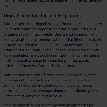
Hon får medhåll med ett instämmande mummel av de andra
tre.
Digitalt verktyg för arbetsgrupper
Bättre möten är ett digitalt verktyg för att utveckla dialogen
vid möten, i arbetsgrupper som träffas regelbundet. Det
bygger på forskningsprojektet Balanserad kommunikation,
som visar att en bra kommunikation bidrar till ett mer aktivt
mötesklimat där alla kan vara delaktiga och bidra med sina
erfarenheter och synpunkter. Det som behövs för en god
kommunikation är ett positivt samtalsklimat och en balans
mellan fyra olika perspektiv som hänger ihop parvis:
utifrån–inifrån och utforskande–berättande.
Bättre möten finns här på suntarbetsliv.se i form av tester,
övningar och teori om kommunikation. Den arbetsgrupp
som vill använda sig av verktyget kan ta del av texter,
checklistor, enkäter, övningar, filmer och poddinslag. Allt är
kostnadsfritt och enkelt att ta del av.
Mest får man ut av verktyget om man använder det på