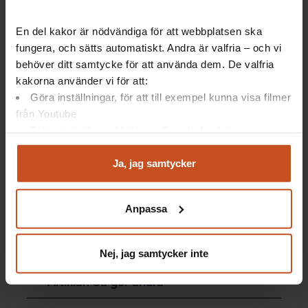
Fakta
En del kakor är nödvändiga för att webbplatsen ska
fungera, och sätts automatiskt. Andra är valfria – och vi
Fyra perspektiv
behöver ditt samtycke för att använda dem. De valfria
kakorna använder vi för att:
…som behövs för en god kommunikation vid möten:
Göra inställningar, för att till exempel kunna visa filmer
från Youtube
utforskande
Följa statistik med hjälp av Google Analytics
berättande
inifrån
Analysera trafik för att kunna visa riktad information
utifrån
och marknadsföring
Ja, jag samtycker
Du kan när som helst återta ditt godkännande genom att
Dessutom behövs ett positivt samtalsklimat!
klicka på ”hantera kakor” längst ner på sidan, eller mejla
Anpassa
integritet@suntarbetsliv.se.
Nej, jag samtycker inte
Artiklar: Så gör andra