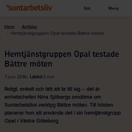
Sök
Meny
Visa sökruta
Hoppa
till
Hem
Artiklar
huvudinnehållet
Hemtjänstgruppen Opal testade Bättre möten
Hemtjänstgruppen Opal testade
Bättre möten
7 juni 2016
Lästid:
3 min
Roligt, enkelt och lätt att ta till sig – det är
enhetschefen Nina Sjöbergs omdöme om
Suntarbetslivs verktyg Bättre möten. Till hösten
planerar hon att använda det i sin hemtjänstgrupp
Opal i Västra Göteborg.