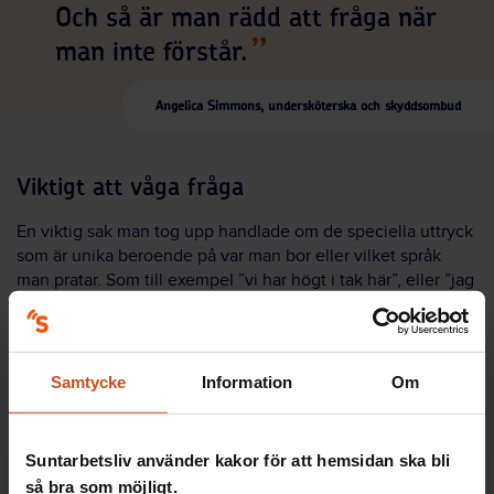
Och så är man rädd att fråga när
man inte förstår.
Angelica Simmons, undersköterska och skyddsombud
Viktigt att våga fråga
En viktig sak man tog upp handlade om de speciella uttryck
som är unika beroende på var man bor eller vilket språk
man pratar. Som till exempel ”vi har högt i tak här”, eller ”jag
kan inte svara på rak arm”. Vilket kan vara helt obegripligt
för någon som inte har svenska som förstaspråk.
– Det behöver man tänka på och förklara. Men det är också
Samtycke
Information
Om
viktigt att den som inte förstår vågar fråga vad som menas,
säger Angelica Holmström.
Suntarbetsliv använder kakor för att hemsidan ska bli
Språkutveckling - så gick arbetet till
så bra som möjligt.