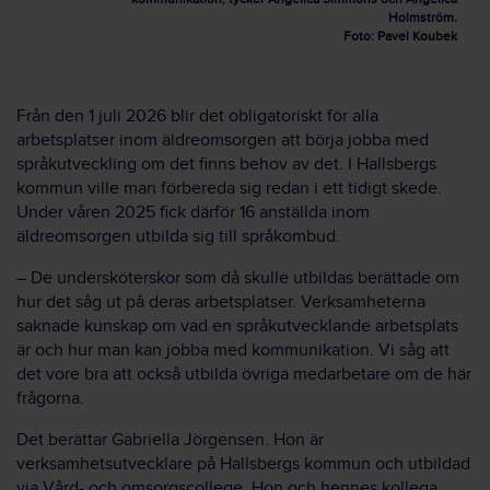
Holmström.
Foto: Pavel Koubek
Från den 1 juli 2026 blir det obligatoriskt för alla
arbetsplatser inom äldreomsorgen att börja jobba med
språkutveckling om det finns behov av det. I Hallsbergs
kommun ville man förbereda sig redan i ett tidigt skede.
Under våren 2025 fick därför 16 anställda inom
äldreomsorgen utbilda sig till språkombud.
– De undersköterskor som då skulle utbildas berättade om
hur det såg ut på deras arbetsplatser. Verksamheterna
saknade kunskap om vad en språkutvecklande arbetsplats
är och hur man kan jobba med kommunikation. Vi såg att
det vore bra att också utbilda övriga medarbetare om de här
frågorna.
Det berättar Gabriella Jörgensen. Hon är
verksamhetsutvecklare på Hallsbergs kommun och utbildad
via Vård- och omsorgscollege. Hon och hennes kollega