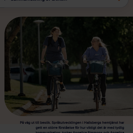
På väg ut till besök. Språkutvecklingen i Hallsbergs hemtjänst har
gett en större förståelse för hur viktigt det är med tydlig
kommunikation, tycker Angelica Simmons och Angelica