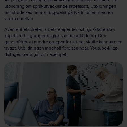
All personal i de berörda verksamheterna har deltagit i en
utbildning om språkutvecklande arbetssätt. Utbildningen
omfattade sex timmar, uppdelat på två tillfällen med en
vecka emellan.
Även enhetschefer, arbetsterapeuter och sjuksköterskor
kopplade till grupperna gick samma utbildning. Den
genomfördes i mindre grupper för att det skulle kännas mer
tryggt. Utbildningen innehöll föreläsningar, Youtube-klipp,
dialoger, övningar och exempel.