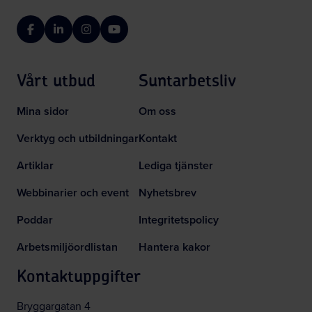
Facebook
LinkedIn
Instagram
YouTube
Vårt utbud
Suntarbetsliv
Mina sidor
Om oss
Verktyg och utbildningar
Kontakt
Artiklar
Lediga tjänster
Webbinarier och event
Nyhetsbrev
Poddar
Integritetspolicy
Arbetsmiljöordlistan
Hantera kakor
Kontaktuppgifter
Bryggargatan 4