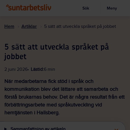
Sök
Meny
Visa sökruta
Hoppa
till
Hem
Artiklar
5 sätt att utveckla språket på jobbet
huvudinnehållet
5 sätt att utveckla språket på
jobbet
2 juni 2026
Lästid:
6 min
När medarbetarna fick stöd i språk och
kommunikation blev det lättare att samarbeta och
förstå brukarnas behov. Det är några resultat från ett
förbättringsarbete med språkutveckling vid
hemtjänsten i Hallsberg.
Sammanfattning av artikeln