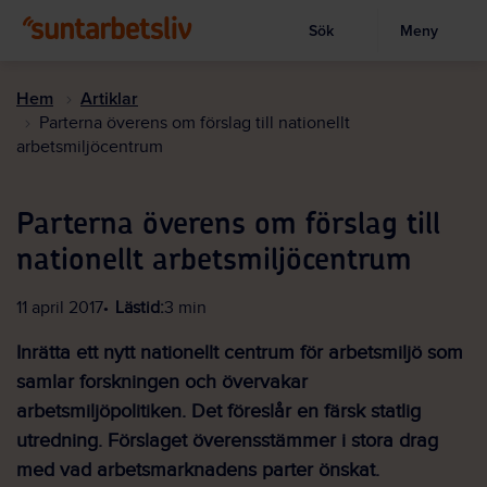
Sök
Meny
Visa sökruta
Hoppa
till
Hem
Artiklar
huvudinnehållet
Parterna överens om förslag till nationellt
arbetsmiljöcentrum
Parterna överens om förslag till
nationellt arbetsmiljöcentrum
11 april 2017
Lästid:
3 min
Inrätta ett nytt nationellt centrum för arbetsmiljö som
samlar forskningen och övervakar
arbetsmiljöpolitiken. Det föreslår en färsk statlig
utredning. Förslaget överensstämmer i stora drag
med vad arbetsmarknadens parter önskat.