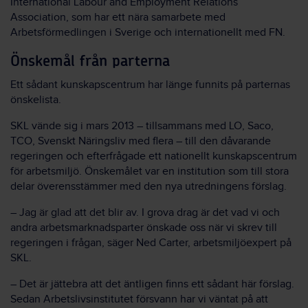
International Labour and Employment Relations
Association, som har ett nära samarbete med
Arbetsförmedlingen i Sverige och internationellt med FN.
Önskemål från parterna
Ett sådant kunskapscentrum har länge funnits på parternas
önskelista.
SKL vände sig i mars 2013 – tillsammans med LO, Saco,
TCO, Svenskt Näringsliv med flera – till den dåvarande
regeringen och efterfrågade ett nationellt kunskapscentrum
för arbetsmiljö. Önskemålet var en institution som till stora
delar överensstämmer med den nya utredningens förslag.
– Jag är glad att det blir av. I grova drag är det vad vi och
andra arbetsmarknadsparter önskade oss när vi skrev till
regeringen i frågan, säger Ned Carter, arbetsmiljöexpert på
SKL.
– Det är jättebra att det äntligen finns ett sådant här förslag.
Sedan Arbetslivsinstitutet försvann har vi väntat på att