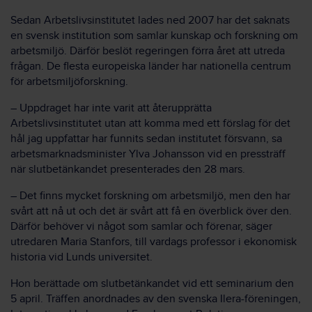
Sedan Arbetslivsinstitutet lades ned 2007 har det saknats
en svensk institution som samlar kunskap och forskning om
arbetsmiljö. Därför beslöt regeringen förra året att utreda
frågan. De flesta europeiska länder har nationella centrum
för arbetsmiljöforskning.
– Uppdraget har inte varit att återupprätta
Arbetslivsinstitutet utan att komma med ett förslag för det
hål jag uppfattar har funnits sedan institutet försvann, sa
arbetsmarknadsminister Ylva Johansson vid en pressträff
när slutbetänkandet presenterades den 28 mars.
– Det finns mycket forskning om arbetsmiljö, men den har
svårt att nå ut och det är svårt att få en överblick över den.
Därför behöver vi något som samlar och förenar, säger
utredaren Maria Stanfors, till vardags professor i ekonomisk
historia vid Lunds universitet.
Hon berättade om slutbetänkandet vid ett seminarium den
5 april. Träffen anordnades av den svenska Ilera-föreningen,