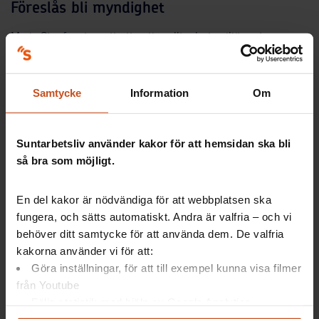
Föreslås bli myndighet
Maria Stanfors tror att ett nationellt arbetsmiljöcentrum ger
en mer kunskapsstyrd arbetsmiljöutveckling och träffsäker
arbetsmiljöpolitik. Hon föreslår att det i första hand blir en
egen myndighet, i andra en egen inrättning vid Stockholms
Samtycke
Information
Om
universitet. LO och Saco förespråkar också en myndighet.
SKL har ännu inte hunnit ta ställning till förslagets detaljer.
Budgeten för det nya centrumet – som föreslås heta
Suntarbetsliv använder kakor för att hemsidan ska bli
Nationellt arbetsmiljöcentrum – ska enligt förslaget ligga på
så bra som möjligt.
45 miljoner kronor per år.
Slutbetänkandet innehåller inga förslag om nya lagar eller
En del kakor är nödvändiga för att webbplatsen ska
lagändringar och behöver därför inte passera riksdagens så
fungera, och sätts automatiskt. Andra är valfria – och vi
kallade lagråd. Regeringskansliet uppger att de redan börjat
behöver ditt samtycke för att använda dem. De valfria
arbeta med utredningens förslag.
kakorna använder vi för att:
Göra inställningar, för att till exempel kunna visa filmer
från Youtube
Följa statistik med hjälp av Google Analytics
Mer om nationellt arbetsmiljöcentrum