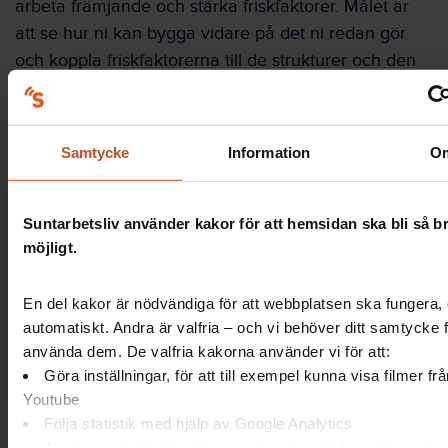
arbeta främjande och stärka friskfaktorer. Målet är
att se hur ni kan bygga vidare på det ni redan gör
och koppla friskfaktorerna till de strukturer och den
systematik som redan finns. Börja som vanligt med
filmen!
Samtycke
Information
O
Suntarbetsliv använder kakor för att hemsidan ska bli så 
möjligt.
Spela (4 min)
En del kakor är nödvändiga för att webbplatsen ska fungera, 
automatiskt. Andra är valfria – och vi behöver ditt samtycke f
använda dem. De valfria kakorna använder vi för att:
Göra inställningar, för att till exempel kunna visa filmer frå
Youtube
Följa statistik med hjälp av Google Analytics
Koppla friskfaktorerna till er
Analysera trafik för att kunna visa riktad information och