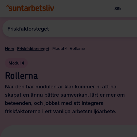
Sök
Visa sökrut
Hoppa
till
Friskfaktorsteget
huvudinnehållet
Hem
Friskfaktorsteget
Modul 4: Rollerna
Modul 4
Rollerna
När den här modulen är klar kommer ni att ha
skapat en ännu bättre samverkan, lärt er mer om
beteenden, och jobbat med att integrera
friskfaktorerna i ert vanliga arbetsmiljöarbete.