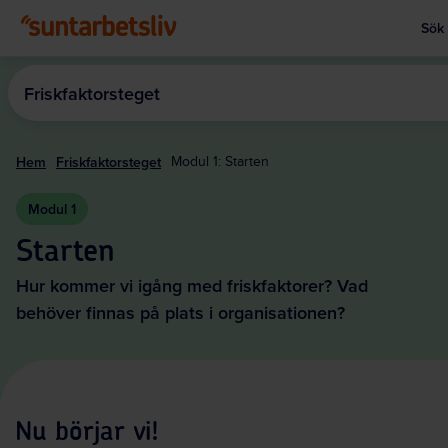
Sök
Visa
Hoppa
till
Friskfaktorsteget
huvudinnehållet
Hem
Friskfaktorsteget
Modul 1: Starten
Modul 1
Starten
Hur kommer vi igång med friskfaktorer? Vad
behöver finnas på plats i organisationen?
Nu börjar vi!