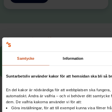
Suntarbetsliv ger dig inspiration och verktyg
Samtycke
Information
i ditt arbete för friska arbetsplatser
Suntarbetsliv använder kakor för att hemsidan ska bli så b
Facebook
LinkedIn
Instagram
YouTube
En del kakor är nödvändiga för att webbplatsen ska fungera, 
automatiskt. Andra är valfria – och vi behöver ditt samtycke 
Vårt utbud
Suntarbetsliv
dem. De valfria kakorna använder vi för att:
Göra inställningar, för att till exempel kunna visa filmer f
Mina sidor
Om oss