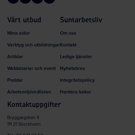
Facebook
LinkedIn
Instagram
YouTube
Vårt utbud
Suntarbetsliv
Mina sidor
Om oss
Verktyg och utbildningar
Kontakt
Artiklar
Lediga tjänster
Webbinarier och event
Nyhetsbrev
Poddar
Integritetspolicy
Arbetsmiljöordlistan
Hantera kakor
Kontaktuppgifter
Bryggargatan 4
111 21 Stockholm