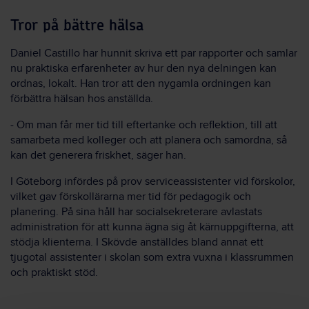
Tror på bättre hälsa
Daniel Castillo har hunnit skriva ett par rapporter och samlar
nu praktiska erfarenheter av hur den nya delningen kan
ordnas, lokalt. Han tror att den nygamla ordningen kan
förbättra hälsan hos anställda.
‒ Om man får mer tid till eftertanke och reflektion, till att
samarbeta med kolleger och att planera och samordna, så
kan det generera friskhet, säger han.
I Göteborg infördes på prov serviceassistenter vid förskolor,
vilket gav förskollärarna mer tid för pedagogik och
planering. På sina håll har socialsekreterare avlastats
administration för att kunna ägna sig åt kärnuppgifterna, att
stödja klienterna. I Skövde anställdes bland annat ett
tjugotal assistenter i skolan som extra vuxna i klassrummen
och praktiskt stöd.