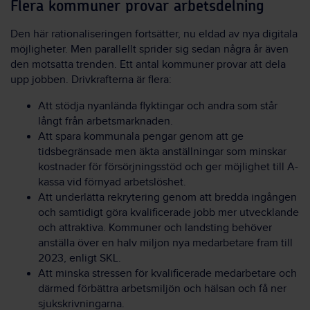
Flera kommuner provar arbetsdelning
Den här rationaliseringen fortsätter, nu eldad av nya digitala
möjligheter. Men parallellt sprider sig sedan några år även
den motsatta trenden. Ett antal kommuner provar att dela
upp jobben. Drivkrafterna är flera:
Att stödja nyanlända flyktingar och andra som står
långt från arbetsmarknaden.
Att spara kommunala pengar genom att ge
tidsbegränsade men äkta anställningar som minskar
kostnader för försörjningsstöd och ger möjlighet till A-
kassa vid förnyad arbetslöshet.
Att underlätta rekrytering genom att bredda ingången
och samtidigt göra kvalificerade jobb mer utvecklande
och attraktiva. Kommuner och landsting behöver
anställa över en halv miljon nya medarbetare fram till
2023, enligt SKL.
Att minska stressen för kvalificerade medarbetare och
därmed förbättra arbetsmiljön och hälsan och få ner
sjukskrivningarna.