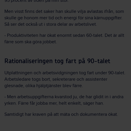
95 procent av tiden på min stol.
Men visst finns det saker han skulle vilja avlastas ifrån, som
skulle ge honom mer tid och energi för sina kärnuppgifter.
Så ser det också ut i stora delar av arbetslivet.
‒ Produktiviteten har ökat enormt sedan 60-talet. Det är allt
färre som ska göra jobbet.
Rationaliseringen tog fart på 90-talet
Utplattningen och arbetsvidgningen tog fart under 90-talet.
Arbetsledare togs bort, sekreterare och assistenter
glesnade, olika hjälptjänster blev färre.
‒ Men arbetsuppgifterna kvarstod ju, de har glidit in i andra
yrken. Färre får jobba mer, helt enkelt, säger han.
Samtidigt har kraven på att mäta och dokumentera ökat.