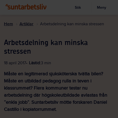
Sök
Meny
Visa sökruta
Hoppa
till
Hem
Artiklar
Arbetsdelning kan minska stressen
huvudinnehållet
Arbetsdelning kan minska
stressen
18 april 2017
Lästid:
3 min
Måste en legitimerad sjuksköterska tvätta bilen?
Måste en utbildad pedagog rulla in teven i
klassrummet? Flera kommuner testar nu
arbetsdelning där högskoleutbildade avlastas från
”enkla jobb”. Suntarbetsliv mötte forskaren Daniel
Castillo i kopiatorrummet.