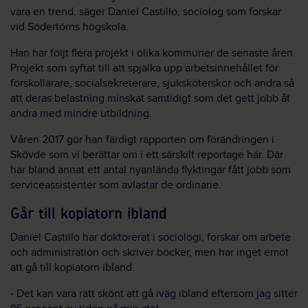
vara en trend, säger Daniel Castillo, sociolog som forskar
vid Södertörns högskola.
Han har följt flera projekt i olika kommuner de senaste åren.
Projekt som syftat till att spjälka upp arbetsinnehållet för
förskollärare, socialsekreterare, sjuksköterskor och andra så
att deras belastning minskat samtidigt som det gett jobb åt
andra med mindre utbildning.
Våren 2017 gör han färdigt rapporten om förändringen i
Skövde som vi berättar om i ett särskilt reportage här. Där
har bland annat ett antal nyanlända flyktingar fått jobb som
serviceassistenter som avlastar de ordinarie.
Går till kopiatorn ibland
Daniel Castillo har doktorerat i sociologi, forskar om arbete
och administration och skriver böcker, men har inget emot
att gå till kopiatorn ibland.
‒ Det kan vara rätt skönt att gå iväg ibland eftersom jag sitter