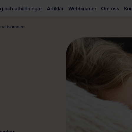
g och utbildningar
Artiklar
Webbinarier
Om oss
Kon
Hoppa
till
r nattsömnen
huvudinnehållet