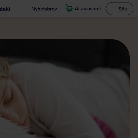
takt
AI-assistent
Nyhetsbrev
Sök
Visa sökrut