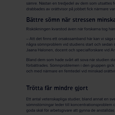
sämre. Nästan en tredjedel av dem som utsattes f
drabbades av orättvisor på jobbet fick närmare var
Bättre sömn när stressen minsk
Riskökningen kvarstod även när forskarna tog hänsy
– Att det finns ett orsakssamband här kan vi säga
några sömnproblem vid studiens start och sedan såg
Jaana Halonen, docent och specialforskare vid Arb
Bland dem som hade svårt att sova när studien s
förbättrades. Sömnproblemen i den gruppen gick 
och med närmare en femtedel vid minskad orättvi
Trötta får mindre gjort
Ett antal vetenskapliga studier, bland annat en sv
sömnstörningar leder till koncentrationsproblem o
goda skäl för arbetsgivare att gynna de anställda