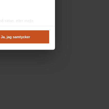
å sidan, eller mejla
Ja, jag samtycker