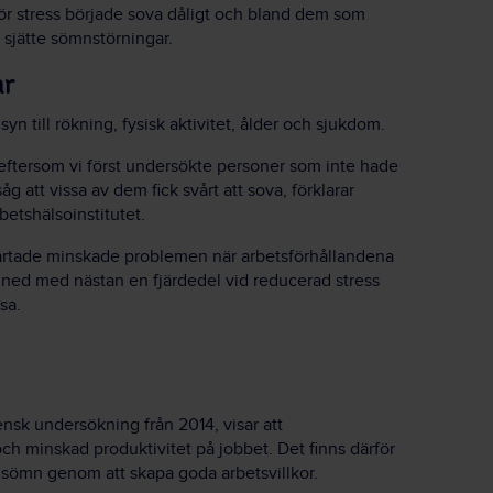
ör stress började sova dåligt och bland dem som
 sjätte sömnstörningar.
ar
n till rökning, fysisk aktivitet, ålder och sjukdom.
 eftersom vi först undersökte personer som inte hade
 att vissa av dem fick svårt att sova, förklarar
etshälsoinstitutet.
tartade minskade problemen när arbetsförhållandena
ned med nästan en fjärdedel vid reducerad stress
sa.
ensk undersökning från 2014, visar att
ch minskad produktivitet på jobbet. Det finns därför
s sömn genom att skapa goda arbetsvillkor.