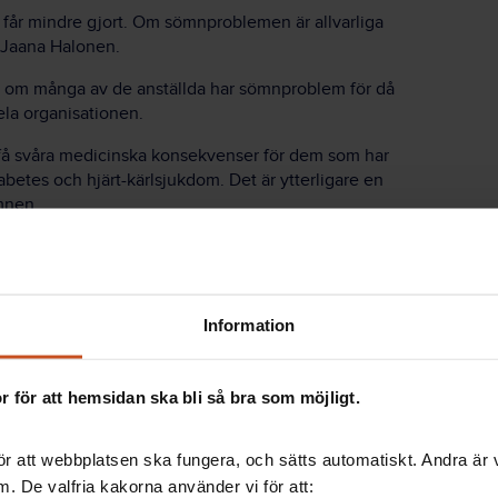
e får mindre gjort. Om sömnproblemen är allvarliga
r Jaana Halonen.
ågot om många av de anställda har sömnproblem för då
ela organisationen.
 få svåra medicinska konsekvenser för dem som har
abetes och hjärt-kärlsjukdom. Det är ytterligare en
mnen.
eferna i rättvist och opartiskt bemötande kan vara
ättvist ledarskap, konstaterar docent Tea Lallukka vid
Information
 för att hemsidan ska bli så bra som möjligt.
ade organisatoriska rättvisan, som hänger samman
s överordnade lyssnar på en, om man får tillräcklig
r att webbplatsen ska fungera, och sätts automatiskt. Andra är va
åsikter när de fattar beslut.
. De valfria kakorna använder vi för att: