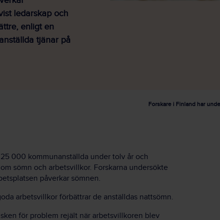
åverkar
vist ledarskap och
ttre, enligt en
anställda tjänar på
Forskare i Finland har unde
ljt 25 000 kommunanställda under tolv år och
gor om sömn och arbetsvillkor. Forskarna undersökte
arbetsplatsen påverkar sömnen.
oda arbetsvillkor förbättrar de anställdas nattsömn.
ken för problem rejält när arbetsvillkoren blev