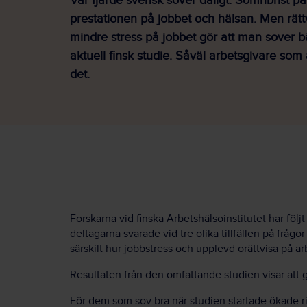
Var fjärde svensk sover dåligt. Sömnbrist p
prestationen på jobbet och hälsan. Men rätt
mindre stress på jobbet gör att man sover bä
aktuell finsk studie. Såväl arbetsgivare som 
det.
Forskarna vid finska Arbetshälsoinstitutet har fö
deltagarna svarade vid tre olika tillfällen på frå
särskilt hur jobbstress och upplevd orättvisa på 
Resultaten från den omfattande studien visar att g
För dem som sov bra när studien startade ökade ris