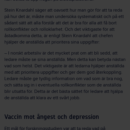
Stein Knardahl säger att oavsett hur man gör för att ta reda
på hur det är, måste man undersöka systematiskt och på ett
sådant sätt att alla förstår att det är bra för alla att få bort
rollkonflikter och rolloklarhet. Och det viktigaste för att
åstadkomma detta, är enligt Stein Knardahl att chefen
hjälper de anställda att prioritera sina uppgifter:
– I norskt arbetsliv är det mycket prat om att bli sedd, att
ledare måste se sina anställda. Men detta kan betyda nästan
vad som helst. Det viktigaste är att ledarna hjälper anställda
med att prioritera uppgifter och ger dem god återkoppling.
Ledare måste ge tydlig information om vad som är bra nog,
och sätta sig in i eventuella rollkonflikter som de anställda
blir utsatta för. Detta är det bästa sättet för ledare att hjälpa
de anställda att klara av ett svårt jobb.
Vaccin mot ångest och depression
Ett mål för forskningsstudien var att ta reda vad på