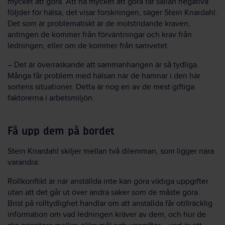
mycket att göra. Att ha mycket att göra får sällan negativa
följder för hälsa, det visar forskningen, säger Stein Knardahl.
Det som är problematiskt är de motstridande kraven,
antingen de kommer från förväntningar och krav från
ledningen, eller om de kommer från samvetet.
– Det är överraskande att sammanhangen är så tydliga.
Många får problem med hälsan när de hamnar i den här
sortens situationer. Detta är nog en av de mest giftiga
faktorerna i arbetsmiljön.
Få upp dem på bordet
Stein Knardahl skiljer mellan två dilemman, som ligger nära
varandra:
Rollkonflikt är när anställda inte kan göra viktiga uppgifter
utan att det går ut över andra saker som de måste göra.
Brist på rolltydlighet handlar om att anställda får otillräcklig
information om vad ledningen kräver av dem, och hur de