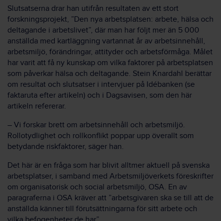
Slutsatserna drar han utifrån resultaten av ett stort
forskningsprojekt, ”Den nya arbetsplatsen: arbete, hälsa och
deltagande i arbetslivet”, där man har följt mer än 5 000
anställda med kartläggning vartannat år av arbetsinnehåll,
arbetsmiljö, förändringar, attityder och arbetsförmåga. Målet
har varit att få ny kunskap om vilka faktorer på arbetsplatsen
som påverkar hälsa och deltagande. Stein Knardahl berättar
om resultat och slutsatser i intervjuer på Idébanken (se
faktaruta efter artikeln) och i Dagsavisen, som den här
artikeln refererar.
– Vi forskar brett om arbetsinnehåll och arbetsmiljö.
Rollotydlighet och rollkonflikt poppar upp överallt som
betydande riskfaktorer, säger han.
Det här är en fråga som har blivit alltmer aktuell på svenska
arbetsplatser, i samband med Arbetsmiljöverkets föreskrifter
om organisatorisk och social arbetsmiljö, OSA. En av
paragraferna i OSA kräver att ”arbetsgivaren ska se till att de
anställda känner till förutsättningarna för sitt arbete och
vilka befogenheter de har”.