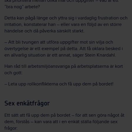
ska prioritera mellan olika mål och uppgifter – vad är ett
”bra nog” arbete?
Detta kan pågå länge och yttra sig i vardaglig frustration och
irritation, konstaterar han – eller vara en följd av en större
händelse och då påverka särskilt starkt.
– Att bli tvungen att utföra uppgifter mot sin vilja och
övertygelse är ett exempel på detta. Att få oklara besked i
en allvarlig situation är ett annat, säger Stein Knardahl.
Han råd till arbetsmiljöansvariga på arbetsplatserna är kort
och gott:
– Leta upp rollkonflikterna och få upp dem på bordet!
Sex enkätfrågor
Ett sätt att få upp dem på bordet – för att sen göra något åt
dem, förstås – kan vara att i en enkät ställa följande sex
frågor: