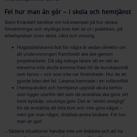
Fel hur man än gör – i skola och hemtjänst
Stein Knardahl berättar om två exempel på hur oklara
förväntningar och otydliga krav kan se ut i praktiken, på
arbetsplatser inom skola, vård och omsorg.
Högstadielärarna fick för några år sedan direktiv om
att undervisningen framförallt ska ske genom
projektarbete. Då såg många lärare att en del av
eleverna inte skulle komma fram till de kunskapsmål
som fanns – och som inte var förändrade. Hur de än
gjorde blev det fel. Lärarna hamnade i en rollkonflikt.
I hemsjukvård och hemtjänst uppstår akuta behov
som ligger utanför det som de anställda ska göra: ett
tomt kylskåp, smutsiga golv. Det är ”etiskt omöjligt”
för de anställda att titta bort och inte göra något –
men gör man något, drabbas andra brukare. Fel hur
man än gör!
– Sådana situationer handlar inte om brådska och att ha