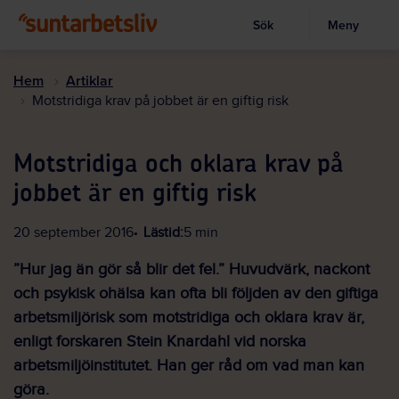
Sök
Meny
Visa sökruta
Hoppa
till
Hem
Artiklar
huvudinnehållet
Motstridiga krav på jobbet är en giftig risk
Motstridiga och oklara krav på
jobbet är en giftig risk
20 september 2016
Lästid:
5 min
”Hur jag än gör så blir det fel.” Huvudvärk, nackont
och psykisk ohälsa kan ofta bli följden av den giftiga
arbetsmiljörisk som motstridiga och oklara krav är,
enligt forskaren Stein Knardahl vid norska
arbetsmiljöinstitutet. Han ger råd om vad man kan
göra.