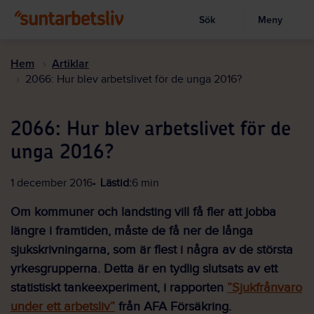
Sök
Meny
Visa sökruta
Hoppa
till
Hem
Artiklar
huvudinnehållet
2066: Hur blev arbetslivet för de unga 2016?
2066: Hur blev arbetslivet för de
unga 2016?
1 december 2016
Lästid:
6 min
Om kommuner och landsting vill få fler att jobba
längre i framtiden, måste de få ner de långa
sjukskrivningarna, som är flest i några av de största
yrkesgrupperna. Detta är en tydlig slutsats av ett
statistiskt tankeexperiment, i rapporten
”Sjukfrånvaro
under ett arbetsliv”
från AFA Försäkring.