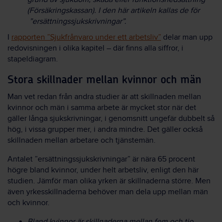
(Försäkringskassan). I den här artikeln kallas de för
”ersättningssjukskrivningar”.
I
rapporten ”Sjukfrånvaro under ett arbetsliv”
delar man upp
redovisningen i olika kapitel – där finns alla siffror, i
stapeldiagram.
Stora skillnader mellan kvinnor och män
Man vet redan från andra studier är att skillnaden mellan
kvinnor och män i samma arbete är mycket stor när det
gäller långa sjukskrivningar, i genomsnitt ungefär dubbelt så
hög, i vissa grupper mer, i andra mindre. Det gäller också
skillnaden mellan arbetare och tjänstemän.
Antalet ”ersättningssjukskrivningar” är nära 65 procent
högre bland kvinnor, under helt arbetsliv, enligt den här
studien. Jämför man olika yrken är skillnaderna större. Men
även yrkesskillnaderna behöver man dela upp mellan män
och kvinnor.
Bland kvinnor är skillnaderna mellan fem och tio