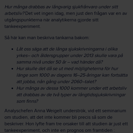
Hur många drabbas av långvarig sjukfrånvaro under sitt
arbetsliv?
Det vet ingen idag, men just den frågan var en av
utgångspunkterna när analytikerna gjorde sitt
tankeexperiment.
Så här kan man beskriva tankarna bakom:
Låt oss säga att de långa sjukskrivningarna i olika
yrkes– och åldersgrupper under 2013 skulle vara på
samma nivå under 50 år – vad händer då?
Hur skulle det då se ut med möjligheterna för hur
länge som 1000 av dagens 16–25-åringar kan fortsätta
att jobba, nån gång under 2060–talet?
Hur många av dessa 1000 kommer under ett arbetsliv
att drabbas av de två typer
av långtidssjukskrivningar
som finns?
Analyschefen Anna Weigelt underströk, vid ett seminarium
om studien, att det inte kommer bli precis så som de
beskriver. Hon lyfte fram tre orsaker till att studien är just ett
tankeexperiment, och inte en prognos om framtiden :