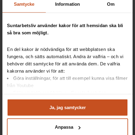
Samtycke
Information
Om
assistenter
Anställda i socialt arbete
Städare och fönsterputsare
Suntarbetsliv använder kakor för att hemsidan ska bli
Efter städarna (1448 fall) kommer fem grupper som ligger
så bra som möjligt.
över 1300:
Förskollärare och fritidspedagoger
En del kakor är nödvändiga för att webbplatsen ska
Storköksanställda
fungera, och sätts automatiskt. Andra är valfria – och vi
Barnskötare och fritidsanställda
behöver ditt samtycke för att använda dem. De valfria
Sjuksköterskor och barnmorskor
kakorna använder vi för att:
Här finns också kvinnorna i ytterligare en mansdominerad
Göra inställningar, för att till exempel kunna visa filmer
grupp: fastighetsskötare, expeditionsvakter och
från Youtube
renhållningsarbetare.
Följa statistik med hjälp av Google Analytics
De grupper i kvinnodominerade jobb som ligger lägst är
Analysera trafik för att kunna visa riktad information
chefer och läkare. I tankeexperimentet är det mer än
och marknadsföring
Ja, jag samtycker
dubbelt så många långtidssjukskrivningar bland kvinnliga
Du kan när som helst återta ditt godkännande genom att
undersköterskor, som med bland kvinnliga läkare.
klicka på ”hantera kakor” längst ner på sidan, eller mejla
Anpassa
integritet@suntarbetsliv.se.