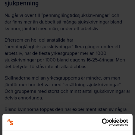
sjukpenning
Nu går vi över till ”penninglångtidssjukskrivningar” och
där finns mer än dubbelt så många sjukskrivningar bland
kvinnor, jämfört med män, under ett arbetsliv.
Eftersom en hel del anställda har
”
penninglångtidssjukskrivningar”
flera gånger under ett
arbetsliv, har de flesta yrkesgrupper mer än 1000
sjukskrivningar per 1000 bland dagens 16-25-åringar. Men
det betyder förstås inte att alla drabbas.
Skillnaderna mellan yrkesgrupperna är mindre, om man
jämför mer hur det var med ”ersättningssjukskrivningar”.
Och grupperna med störst och minst antal sjukskrivningar är
delvis annorlunda.
Bland kvinnorna toppas den här experimentlistan av några
yrken där ganska få kvinnor jobbar: yrkesförare,
trädgårdsarbetare. Därefter kommer:
Undersköterskor, vårdbiträden och personliga