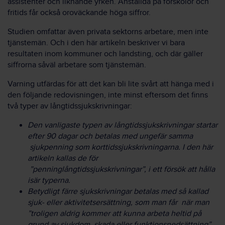
assistenter och liknande yrken. Anställda på förskolor och
fritids får också oroväckande höga siffror.
Studien omfattar även privata sektorns arbetare, men inte
tjänstemän. Och i den här artikeln beskriver vi bara
resultaten inom kommuner och landsting, och där gäller
siffrorna såväl arbetare som tjänstemän.
Varning utfärdas för att det kan bli lite svårt att hänga med i
den följande redovisningen, inte minst eftersom det finns
två typer av långtidssjukskrivningar:
Den vanligaste typen av långtidssjukskrivningar startar
efter 90 dagar och betalas med ungefär samma
sjukpenning som korttidssjukskrivningarna. I den här
artikeln kallas de för
”penninglångtidssjukskrivningar”, i ett försök att hålla
isär typerna.
Betydligt färre sjukskrivningar betalas med så kallad
sjuk- eller aktivitetsersättning, som man får när man
”troligen aldrig kommer att kunna arbeta heltid på
grund av sjukdom, skada eller funktionsnedsättning”