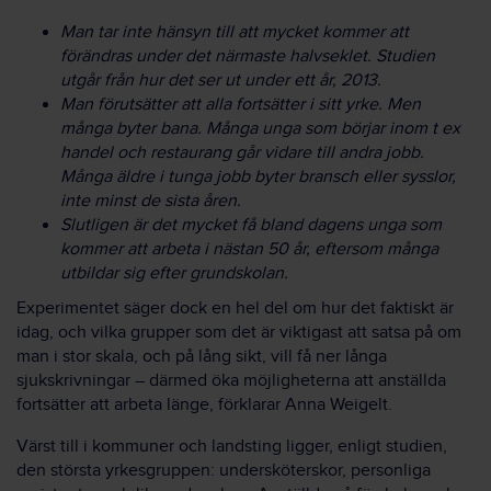
Man tar inte hänsyn till att mycket kommer att
förändras under det närmaste halvseklet. Studien
utgår från hur det ser ut under ett år, 2013.
Man förutsätter att alla fortsätter i sitt yrke. Men
många byter bana. Många unga som börjar inom t ex
handel och restaurang går vidare till andra jobb.
Många äldre i tunga jobb byter bransch eller sysslor,
inte minst de sista åren.
Slutligen är det mycket få bland dagens unga som
kommer att arbeta i nästan 50 år, eftersom många
utbildar sig efter grundskolan.
Experimentet säger dock en hel del om hur det faktiskt är
idag, och vilka grupper som det är viktigast att satsa på om
man i stor skala, och på lång sikt, vill få ner långa
sjukskrivningar – därmed öka möjligheterna att anställda
fortsätter att arbeta länge, förklarar Anna Weigelt.
Värst till i kommuner och landsting ligger, enligt studien,
den största yrkesgruppen: undersköterskor, personliga