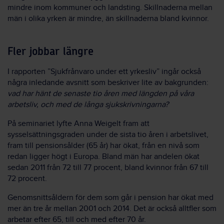
mindre inom kommuner och landsting. Skillnaderna mellan
män i olika yrken är mindre, än skillnaderna bland kvinnor.
Fler jobbar längre
I rapporten ”Sjukfrånvaro under ett yrkesliv” ingår också
några inledande avsnitt som beskriver lite av bakgrunden:
vad har hänt de senaste tio åren med längden på våra
arbetsliv, och med de långa sjukskrivningarna?
På seminariet lyfte Anna Weigelt fram att
sysselsättningsgraden under de sista tio åren i arbetslivet,
fram till pensionsålder (65 år) har ökat, från en nivå som
redan ligger högt i Europa. Bland män har andelen ökat
sedan 2011 från 72 till 77 procent, bland kvinnor från 67 till
72 procent.
Genomsnittsåldern för dem som går i pension har ökat med
mer än tre år mellan 2001 och 2014. Det är också alltfler som
arbetar efter 65, till och med efter 70 år.