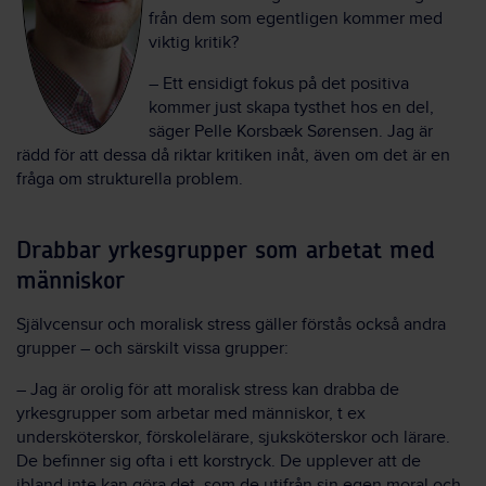
från dem som egentligen kommer med
viktig kritik?
– Ett ensidigt fokus på det positiva
kommer just skapa tysthet hos en del,
säger Pelle Korsbæk Sørensen. Jag är
rädd för att dessa då riktar kritiken inåt, även om det är en
fråga om strukturella problem.
Drabbar yrkesgrupper som arbetat med
människor
Självcensur och moralisk stress gäller förstås också andra
grupper – och särskilt vissa grupper:
– Jag är orolig för att moralisk stress kan drabba de
yrkesgrupper som arbetar med människor, t ex
undersköterskor, förskolelärare, sjuksköterskor och lärare.
De befinner sig ofta i ett korstryck. De upplever att de
ibland inte kan göra det, som de utifrån sin egen moral och