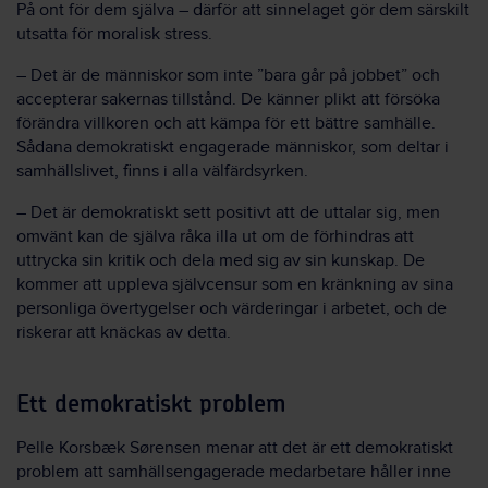
På ont för dem själva – därför att sinnelaget gör dem särskilt
utsatta för moralisk stress.
– Det är de människor som inte ”bara går på jobbet” och
accepterar sakernas tillstånd. De känner plikt att försöka
förändra villkoren och att kämpa för ett bättre samhälle.
Sådana demokratiskt engagerade människor, som deltar i
samhällslivet, finns i alla välfärdsyrken.
– Det är demokratiskt sett positivt att de uttalar sig, men
omvänt kan de själva råka illa ut om de förhindras att
uttrycka sin kritik och dela med sig av sin kunskap. De
kommer att uppleva självcensur som en kränkning av sina
personliga övertygelser och värderingar i arbetet, och de
riskerar att knäckas av detta.
Ett demokratiskt problem
Pelle Korsbæk Sørensen menar att det är ett demokratiskt
problem att samhällsengagerade medarbetare håller inne