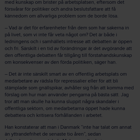
med kunskap om brister på arbetsplatsen, eftersom det
försvårar för politiker och andra beslutsfattare att få
kännedom om allvarliga problem som de borde lösa.
– Vad är det för erfarenheter från dem som har sakerna in
på livet, som vi inte får veta något om? Det är både i
ledningens och i samhällets intresse att debatten är öppen
och fri. Särskilt i en tid av förändringar är det avgörande att
den offentliga debatten får tillgång till förstahandskunskap
om konsekvenser av den förda politiken, säger han.
– Det är inte särskilt smart av en offentlig arbetsplats om
medarbetare av rädsla för repressalier eller för att bli
stämplade som gnällspikar, avhåller sig från att komma med
förslag om hur man använder pengarna på bästa sätt. Jag
tror att man skulle ha kunna sluppit några skandaler i
offentliga sektorn, om medarbetarna öppet hade kunna
debattera och kritisera förhållanden i arbetet.
Han konstaterar att man i Danmark ”inte har talat om annat
än yttrandefrihet de senaste tio åren”, sedan