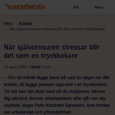
Sök
Meny
Visa sökruta
Hoppa
till
Hem
Artiklar
huvudinnehållet
När självcensuren stressar blir det som en tryckkokare
När självcensuren stressar blir
det som en tryckkokare
27 april 2016
Lästid:
7 min
– Om du måste lägga band på vad du säger om ditt
arbete, så byggs pressen upp som i en tryckkokare.
Till sist kan det sluta med att du resignerar, känner
dig utbränd, lämnar arbetsplatsen eller går ner dig
psykiskt, säger Pelle Korsbæk Sørensen, som forskar
om arbetsmiljö och yttrandefrihet.