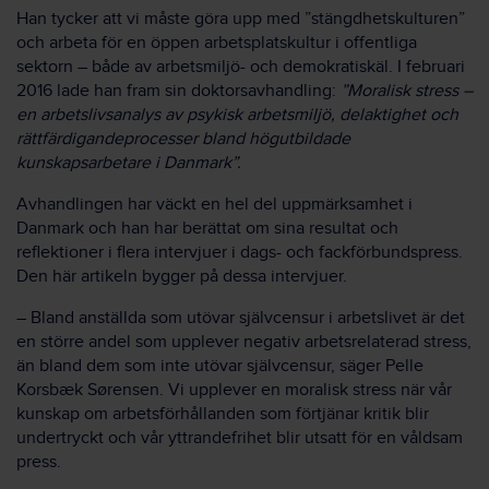
Han tycker att vi måste göra upp med ”stängdhetskulturen”
och arbeta för en öppen arbetsplatskultur i offentliga
sektorn – både av arbetsmiljö- och demokratiskäl. I februari
2016 lade han fram sin doktorsavhandling:
”Moralisk stress –
en arbetslivsanalys av psykisk arbetsmiljö, delaktighet och
rättfärdigandeprocesser bland högutbildade
kunskapsarbetare i Danmark”.
Avhandlingen har väckt en hel del uppmärksamhet i
Danmark och han har berättat om sina resultat och
reflektioner i flera intervjuer i dags- och fackförbundspress.
Den här artikeln bygger på dessa intervjuer.
– Bland anställda som utövar självcensur i arbetslivet är det
en större andel som upplever negativ arbetsrelaterad stress,
än bland dem som inte utövar självcensur, säger Pelle
Korsbæk Sørensen. Vi upplever en moralisk stress när vår
kunskap om arbetsförhållanden som förtjänar kritik blir
undertryckt och vår yttrandefrihet blir utsatt för en våldsam
press.