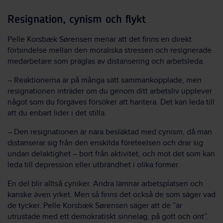
Resignation, cynism och flykt
Pelle Korsbæk Sørensen menar att det finns en direkt
förbindelse mellan den moraliska stressen och resignerade
medarbetare som präglas av distansering och arbetsleda.
– Reaktionerna är på många sätt sammankopplade, men
resignationen inträder om du genom ditt arbetsliv upplever
något som du förgäves försöker att hantera. Det kan leda till
att du enbart lider i det stilla.
– Den resignationen är nära besläktad med cynism, då man
distanserar sig från den enskilda företeelsen och drar sig
undan delaktighet – bort från aktivitet, och mot det som kan
leda till depression eller utbrändhet i olika former.
En del blir alltså cyniker. Andra lämnar arbetsplatsen och
kanske även yrket. Men så finns det också de som säger vad
de tycker. Pelle Korsbæk Sørensen säger att de ”är
utrustade med ett demokratiskt sinnelag, på gott och ont”.