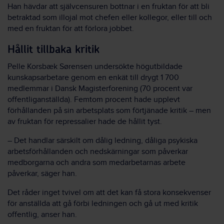
Han hävdar att självcensuren bottnar i en fruktan för att bli
betraktad som illojal mot chefen eller kollegor, eller till och
med en fruktan för att förlora jobbet.
Hållit tillbaka kritik
Pelle Korsbæk Sørensen undersökte högutbildade
kunskapsarbetare genom en enkät till drygt 1 700
medlemmar i Dansk Magisterforening (70 procent var
offentliganställda). Femtom procent hade upplevt
förhållanden på sin arbetsplats som förtjänade kritik – men
av fruktan för repressalier hade de hållit tyst.
– Det handlar särskilt om dålig ledning, dåliga psykiska
arbetsförhållanden och nedskärningar som påverkar
medborgarna och andra som medarbetarnas arbete
påverkar, säger han.
Det råder inget tvivel om att det kan få stora konsekvenser
för anställda att gå förbi ledningen och gå ut med kritik
offentlig, anser han.