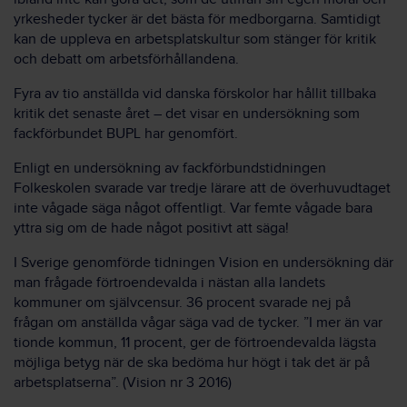
yrkesheder tycker är det bästa för medborgarna. Samtidigt
kan de uppleva en arbetsplatskultur som stänger för kritik
och debatt om arbetsförhållandena.
Fyra av tio anställda vid danska förskolor har hållit tillbaka
kritik det senaste året – det visar en undersökning som
fackförbundet BUPL har genomfört.
Enligt en undersökning av fackförbundstidningen
Folkeskolen svarade var tredje lärare att de överhuvudtaget
inte vågade säga något offentligt. Var femte vågade bara
yttra sig om de hade något positivt att säga!
I Sverige genomförde tidningen Vision en undersökning där
man frågade förtroendevalda i nästan alla landets
kommuner om självcensur. 36 procent svarade nej på
frågan om anställda vågar säga vad de tycker. ”I mer än var
tionde kommun, 11 procent, ger de förtroendevalda lägsta
möjliga betyg när de ska bedöma hur högt i tak det är på
arbetsplatserna”. (Vision nr 3 2016)