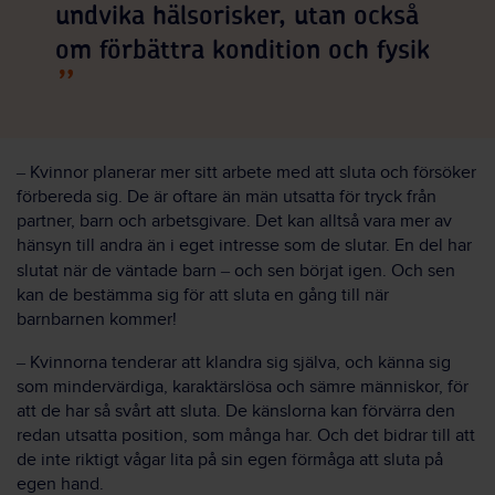
undvika hälsorisker, utan också
om förbättra kondition och fysik
–
Kvinnor planerar mer sitt arbete med att sluta och försöker
förbereda sig. De är oftare än män utsatta för tryck från
partner, barn och arbetsgivare. Det kan alltså vara mer av
hänsyn till andra än i eget intresse som de slutar. En del har
slutat när de väntade barn
–
och sen börjat igen. Och sen
kan de bestämma sig för att sluta en gång till när
barnbarnen kommer!
–
Kvinnorna tenderar att klandra sig själva, och känna sig
som mindervärdiga, karaktärslösa och sämre människor, för
att de har så svårt att sluta. De känslorna kan förvärra den
redan utsatta position, som många har. Och det bidrar till att
de inte riktigt vågar lita på sin egen förmåga att sluta på
egen hand.