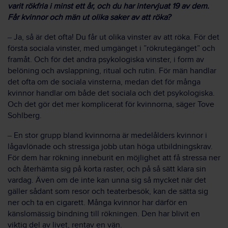
varit rökfria i minst ett år, och du har intervjuat 19 av dem.
Får kvinnor och män ut olika saker av att röka?
–
Ja, så är det ofta! Du får ut olika vinster av att röka. För det
första sociala vinster, med umgänget i ”rökrutegänget” och
framåt. Och för det andra psykologiska vinster, i form av
belöning och avslappning, ritual och rutin. För män handlar
det ofta om de sociala vinsterna, medan det för många
kvinnor handlar om både det sociala och det psykologiska.
Och det gör det mer komplicerat för kvinnorna, säger Tove
Sohlberg.
–
En stor grupp bland kvinnorna är medelålders kvinnor i
lågavlönade och stressiga jobb utan höga utbildningskrav.
För dem har rökning inneburit en möjlighet att få stressa ner
och återhämta sig på korta raster, och på så sätt klara sin
vardag. Även om de inte kan unna sig så mycket när det
gäller sådant som resor och teaterbesök, kan de sätta sig
ner och ta en cigarett. Många kvinnor har därför en
känslomässig bindning till rökningen. Den har blivit en
viktig del av livet, rentav en vän.