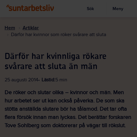
Sök
Meny
Visa sökruta
Hoppa
till
Hem
Artiklar
huvudinnehållet
Därför har kvinnor som röker svårare att sluta
Därför har kvinnliga rökare
svårare att sluta än män
25 augusti 2014
Lästid:
5 min
De röker och slutar olika – kvinnor och män. Men
hur arbetet ser ut kan också påverka. De som ska
stötta anställda slutare bör ha tålamod. Det tar ofta
flera försök innan man lyckas. Det berättar forskaren
Tove Sohlberg som doktorerar på vägar till rökslut.