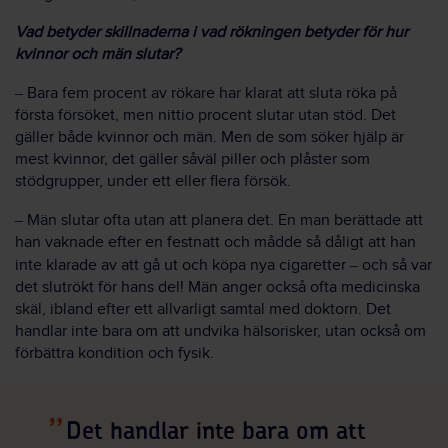
Vad betyder skillnaderna i vad rökningen betyder för hur
kvinnor och män slutar?
–
Bara fem procent av rökare har klarat att sluta röka på
första försöket, men nittio procent slutar utan stöd. Det
gäller både kvinnor och män. Men de som söker hjälp är
mest kvinnor, det gäller såväl piller och plåster som
stödgrupper, under ett eller flera försök.
–
Män slutar ofta utan att planera det. En man berättade att
han vaknade efter en festnatt och mådde så dåligt att han
inte klarade av att gå ut och köpa nya cigaretter
–
och så var
det slutrökt för hans del! Män anger också ofta medicinska
skäl, ibland efter ett allvarligt samtal med doktorn. Det
handlar inte bara om att undvika hälsorisker, utan också om
förbättra kondition och fysik.
Det handlar inte bara om att