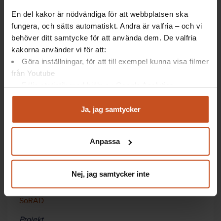
Bland kvinnorna snusar bara fyra procent, men
En del kakor är nödvändiga för att webbplatsen ska
tobaksbolagen satsar nu hårt på att få fler att börja
fungera, och sätts automatiskt. Andra är valfria – och vi
snusa, genom att försöka ta fram snus och snusdosor
behöver ditt samtycke för att använda dem. De valfria
som kvinnor ska gilla.
kakorna använder vi för att:
Göra inställningar, för att till exempel kunna visa filmer
från Youtube
Följa statistik med hjälp av Google Analytics
Fakta
Analysera trafik för att kunna visa riktad information
och marknadsföring
Ja, jag samtycker
Du kan när som helst återta ditt godkännande genom att
Forskare
klicka på ”hantera kakor” längst ner på sidan, eller mejla
Anpassa
Tove Sohlberg
integritet@suntarbetsliv.se.
Organisation
Nej, jag samtycker inte
Stockholms universitets Centrum för
socialvetenskaplig alkohol- och drogforskning,
SoRAD
Projekt