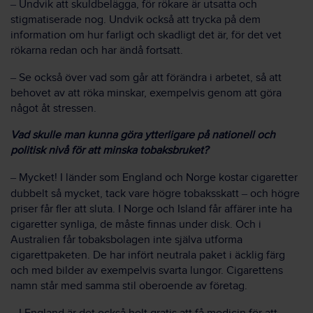
–
Undvik att skuldbelägga, för rökare är utsatta och
stigmatiserade nog. Undvik också att trycka på dem
information om hur farligt och skadligt det är, för det vet
rökarna redan och har ändå fortsatt.
–
Se också över vad som går att förändra i arbetet, så att
behovet av att röka minskar, exempelvis genom att göra
något åt stressen.
Vad skulle man kunna göra ytterligare på nationell och
politisk nivå för att minska tobaksbruket?
–
Mycket! I länder som England och Norge kostar cigaretter
dubbelt så mycket, tack vare högre tobaksskatt
–
och högre
priser får fler att sluta. I Norge och Island får affärer inte ha
cigaretter synliga, de måste finnas under disk. Och i
Australien får tobaksbolagen inte själva utforma
cigarettpaketen. De har infört neutrala paket i äcklig färg
och med bilder av exempelvis svarta lungor. Cigarettens
namn står med samma stil oberoende av företag.
–