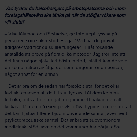
Vad tycker du hälsofrämjare på arbetsplatserna och inom
företagshälsovård ska tänka på när de stödjer rökare som
vill sluta?
–
Visa tålamod och förståelse, ge inte upp! Lyssna på
personen som söker stöd. Fråga: ”Vad har du prövat
tidigare? Vad tror du skulle fungera?” Tillåt rökande
anställda att pröva på flera olika metoder. Jag tror inte att
det finns någon självklart bästa metod, istället kan de vara
en kombination av åtgärder som fungerar för en person,
något annat för en annan.
–
Det är bra om de redan har försökt sluta, för det ökar
faktiskt chansen att de till slut lyckas. Låt dem komma
tillbaka, trots att de tuggat tuggummi ett halvår utan att
lyckas
–
låt dem då exempelvis pröva hypnos, om de tror att
det kan hjälpa. Eller erbjud motiverande samtal, även rent
psykoterapeutiska samtal. Det är bra att subventionera
medicinskt stöd, som en del kommuner har börjat göra.