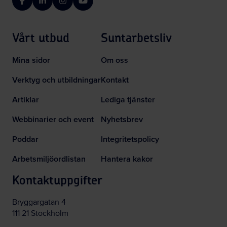
Facebook
LinkedIn
Instagram
YouTube
Vårt utbud
Suntarbetsliv
Mina sidor
Om oss
Verktyg och utbildningar
Kontakt
Artiklar
Lediga tjänster
Webbinarier och event
Nyhetsbrev
Poddar
Integritetspolicy
Arbetsmiljöordlistan
Hantera kakor
Kontaktuppgifter
Bryggargatan 4
111 21 Stockholm