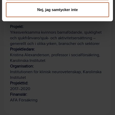
Forskning om barnafödande och
sjukfrånvaro
Nej, jag samtycker inte
Projekt:
Yrkesverksamma kvinnors barnafödande, sjuklighet
och sjukfrånvaro/sjuk- och aktivitetsersättning –
generellt och i olika yrken, branscher och sektorer
Projektledare:
Kristina Alexanderson, professor i socialförsäkring,
Karolinska Institutet
Organisation:
Institutionen för klinisk neurovetenskap, Karolinska
Institutet
Projekttid:
2017–2020
Finansiär:
AFA Försäkring