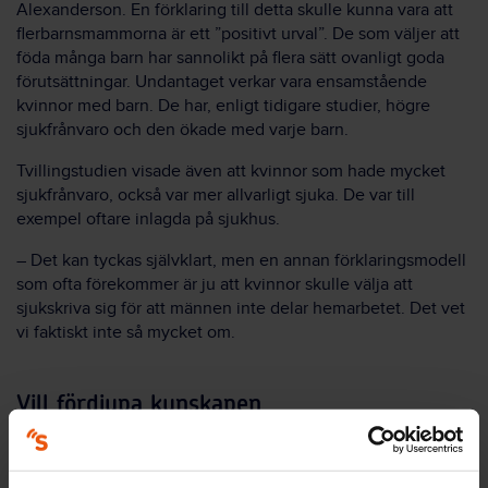
Alexanderson. En förklaring till detta skulle kunna vara att
flerbarnsmammorna är ett ”positivt urval”. De som väljer att
föda många barn har sannolikt på flera sätt ovanligt goda
förutsättningar. Undantaget verkar vara ensamstående
kvinnor med barn. De har, enligt tidigare studier, högre
sjukfrånvaro och den ökade med varje barn.
Tvillingstudien visade även att kvinnor som hade mycket
sjukfrånvaro, också var mer allvarligt sjuka. De var till
exempel oftare inlagda på sjukhus.
– Det kan tyckas självklart, men en annan förklaringsmodell
som ofta förekommer är ju att kvinnor skulle välja att
sjukskriva sig för att männen inte delar hemarbetet. Det vet
vi faktiskt inte så mycket om.
Vill fördjupa kunskapen
Nu ska hon, tillsammans med kollegor inom forskargruppen
Sjukfrånvaro, hälsa och livsvillkor, fördjupa analysen av vilka