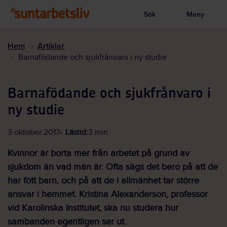
Sök
Meny
Visa sökruta
Hoppa
till
Hem
Artiklar
huvudinnehållet
Barnafödande och sjukfrånvaro i ny studie
Barnafödande och sjukfrånvaro i
ny studie
3 oktober 2017
Lästid:
3 min
Kvinnor är borta mer från arbetet på grund av
sjukdom än vad män är. Ofta sägs det bero på att de
har fött barn, och på att de i allmänhet tar större
ansvar i hemmet. Kristina Alexanderson, professor
vid Karolinska Institutet, ska nu studera hur
sambanden egentligen ser ut.