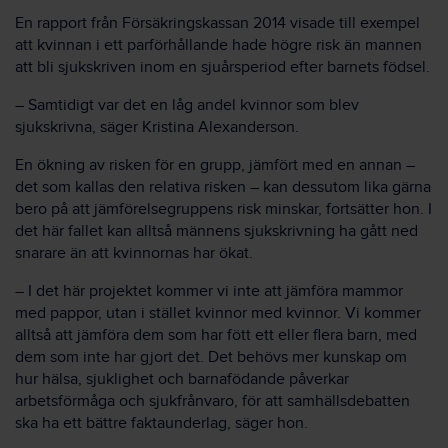
En rapport från Försäkringskassan 2014 visade till exempel
att kvinnan i ett parförhållande hade högre risk än mannen
att bli sjukskriven inom en sjuårsperiod efter barnets födsel.
– Samtidigt var det en låg andel kvinnor som blev
sjukskrivna, säger Kristina Alexanderson.
En ökning av risken för en grupp, jämfört med en annan –
det som kallas den relativa risken – kan dessutom lika gärna
bero på att jämförelsegruppens risk minskar, fortsätter hon. I
det här fallet kan alltså männens sjukskrivning ha gått ned
snarare än att kvinnornas har ökat.
– I det här projektet kommer vi inte att jämföra mammor
med pappor, utan i stället kvinnor med kvinnor. Vi kommer
alltså att jämföra dem som har fött ett eller flera barn, med
dem som inte har gjort det. Det behövs mer kunskap om
hur hälsa, sjuklighet och barnafödande påverkar
arbetsförmåga och sjukfrånvaro, för att samhällsdebatten
ska ha ett bättre faktaunderlag, säger hon.