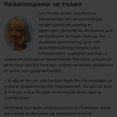
Flerbarnsmammor var friskare
I en mindre studie, som Kristina
Alexanderson och hennes kollegor
nyligen gjorde på uppdrag av
regeringen, jämförde de alla kvinnor som
var födda som tvillingar i Sverige. De
studerade sjukskrivning, sjuk- och
aktivitetsersättning (tidigare kallat
förtidspension), sjuklighet och död – i
relation till kvinnornas barnafödande. Resultatet pekade på
att kvinnor som fick flera barn snarare var mindre sjukskrivna
än andra, som grupp betraktade.
– Vi såg att de som inte fick barn hade fler frånvarodagar på
grund av sjukskrivning eller förtidspension. De som får barn
är friskare, och ju fler barn en kvinna får desto lägre är
sjukfrånvaron.
Att få flera barn tycks alltså kunna vara en friskfaktor, vilket
även andra studier pekar på, konstaterar Kristina