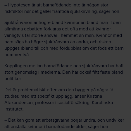
– Hypotesen är att barnafödande inte är någon stor
riskfaktor när det gäller framtida sjukskrivning, säger hon.
Sjukfrånvaron är högre bland kvinnor än bland män. I den
allmänna debatten förklaras det ofta med att kvinnor
vanligtvis tar större ansvar i hemmet än män. Kvinnor med
barn sägs ha högre sjukfrånvaro än andra, och risken
uppges ibland till och med fördubblas om det föds ett barn
nummer två.
Kopplingen mellan barnafödande och sjukfrånvaro har haft
stort genomslag i medierna. Den har också fått fäste bland
politiker.
Det är problematiskt eftersom den bygger på några få
studier, med ett specifikt upplägg, anser Kristina
Alexanderson, professor i socialförsäkring, Karolinska
Institutet.
– Det kan göra att arbetsgivarna börjar undra, och undviker
att anställa kvinnor i barnafödande ålder, säger hon.