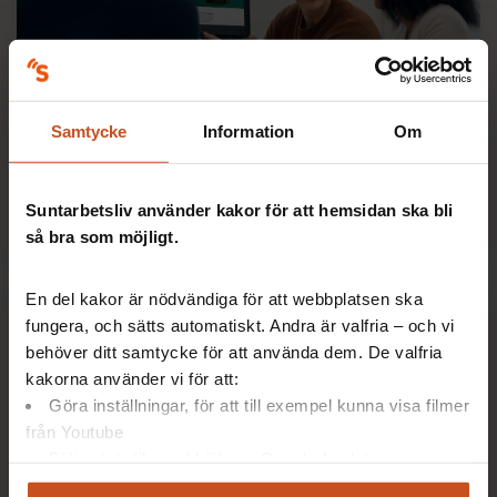
Prehabguiden
Samtycke
Information
Om
Stöd i hela processen med att arbeta främjande och
förebyggande med arbetsanpassning och med
Suntarbetsliv använder kakor för att hemsidan ska bli
arbetslivsinriktad rehabilitering. Innehåller även…
så bra som möjligt.
En del kakor är nödvändiga för att webbplatsen ska
fungera, och sätts automatiskt. Andra är valfria – och vi
behöver ditt samtycke för att använda dem. De valfria
kakorna använder vi för att:
Göra inställningar, för att till exempel kunna visa filmer
från Youtube
Följa statistik med hjälp av Google Analytics
Analysera trafik för att kunna visa riktad information