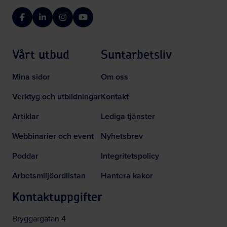
Facebook
LinkedIn
Instagram
YouTube
Vårt utbud
Suntarbetsliv
Mina sidor
Om oss
Verktyg och utbildningar
Kontakt
Artiklar
Lediga tjänster
Webbinarier och event
Nyhetsbrev
Poddar
Integritetspolicy
Arbetsmiljöordlistan
Hantera kakor
Kontaktuppgifter
Bryggargatan 4