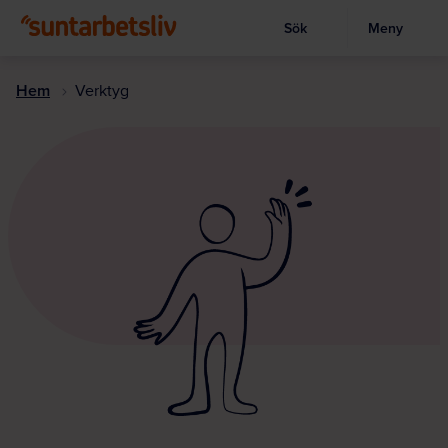
Sök
Meny
Visa sökruta
Hoppa
till
Hem
Verktyg
huvudinnehållet