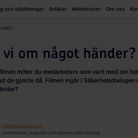
g och utbildningar
Artiklar
Webbinarier
Om oss
Kon
Hoppa
till
änder?
huvudinnehållet
r vi om något händer?
 filmen möter du medarbetare som varit med om ho
ad de gjorde då. Filmen ingår i Säkerhetsdialogen 
händer?
:
Säkerhetsdialogen
 i kommuner, regioner och kommunala företag.