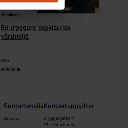
Forskning
En tryggare psykiatrisk
vårdmiljö
OSA
2019-03-18
Suntarbetsliv
Kontaktuppgifter
Om oss
Bryggargatan 4
111 21 Stockholm