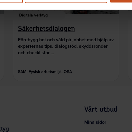
Digitala verktyg
Säkerhetsdialogen
Förebygg hot och våld på jobbet med hjälp av
experternas tips, dialogstöd, skyddsronder
och checklistor.…
SAM, Fysisk arbetsmiljö, OSA
Vårt utbud
Mina sidor
ktyg