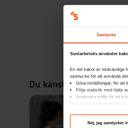
Samtycke
Suntarbetsliv använder kakor
En del kakor är nödvändiga fö
samtycke för att använda dem
Du kanske också är intr
Göra inställningar, för att
Följa statistik med hjälp 
Analysera trafik för att k
Du kan när som helst återta d
integritet@suntarbetsliv.se.
Nej, jag samtycker i