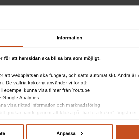
Information
 för att hemsidan ska bli så bra som möjligt.
r att webbplatsen ska fungera, och sätts automatiskt. Andra är va
. De valfria kakorna använder vi för att:
esserad av
 till exempel kunna visa filmer från Youtube
av Google Analytics
unna visa riktad information och marknadsföring
itt godkännande genom att klicka på ”hantera kakor” längst ner p
nte
Anpassa