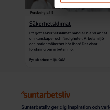
Forskning på 5
Säkerhetsklimat
Ett gott säkerhetsklimat handlar bland annat
om kunskaper och färdigheter. Arbetsmiljö
och patientsäkerhet hör ihop! Det visar
forskning om arbetsmiljö.
Fysisk arbetsmiljö, OSA
Suntarbetsliv ger dig inspiration och ver