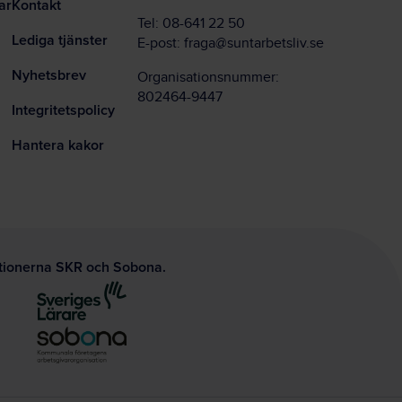
ar
Kontakt
Tel:
08-641 22 50
Lediga tjänster
E-post:
fraga@suntarbetsliv.se
Nyhetsbrev
Organisationsnummer:
802464-9447
Integritetspolicy
Hantera kakor
ationerna SKR och Sobona.