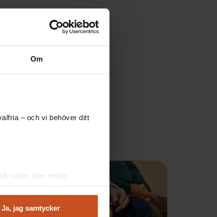
Om
lfria – och vi behöver ditt
å sidan, eller mejla
Ja, jag samtycker