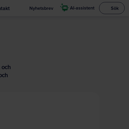
takt
AI-assistent
Nyhetsbrev
Sök
Visa sökrut
t och
och