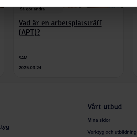
Så gör andra
Vad är en arbetsplatsträff
(APT)?
SAM
2025-03-24
Vårt utbud
Mina sidor
ktyg
Verktyg och utbildning