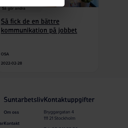
Så gör andra
Så fick de en bättre
kommunikation på jobbet
OSA
2022-02-28
Suntarbetsliv
Kontaktuppgifter
Om oss
Bryggargatan 4
111 21 Stockholm
ar
Kontakt