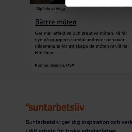
Digitala verktyg
Bättre möten
Ger mer effektiva och kreativa möten. Ni får
syn på gruppens samtalsmönster och övar
tillsammans för att skapa de möten ni vill ha.
Här finns…
Kommunikation, OSA
Suntarbetsliv ger dig inspiration och ver
i ditt arbete för friska arbetsplatser