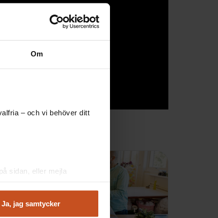
Om
lfria – och vi behöver ditt
å sidan, eller mejla
Ja, jag samtycker