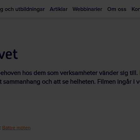
g och utbildningar
Artiklar
Webbinarier
Om oss
Kon
Hoppa
till
huvudinnehållet
vet
a behoven hos dem som verksamheter vänder sig till.
tt sammanhang och att se helheten. Filmen ingår i v
:
Bättre möten