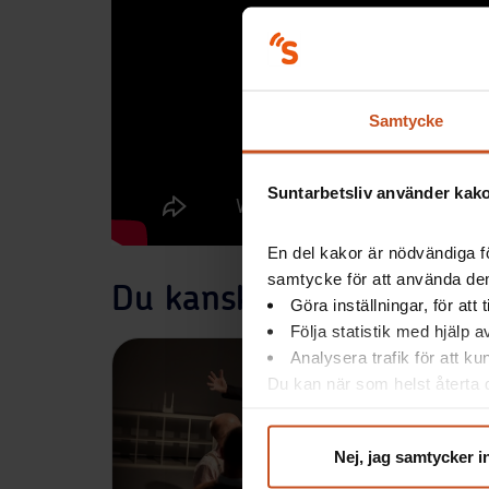
Samtycke
Suntarbetsliv använder kakor
En del kakor är nödvändiga fö
samtycke för att använda dem
Du kanske också är intr
Göra inställningar, för att
Följa statistik med hjälp 
Analysera trafik för att k
Du kan när som helst återta d
integritet@suntarbetsliv.se.
Nej, jag samtycker i