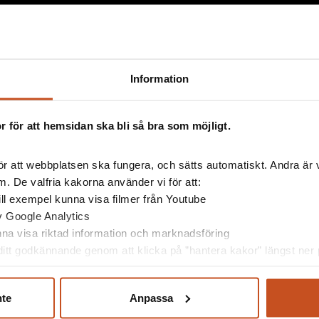
Information
 för att hemsidan ska bli så bra som möjligt.
r att webbplatsen ska fungera, och sätts automatiskt. Andra är va
. De valfria kakorna använder vi för att:
esserad av
 till exempel kunna visa filmer från Youtube
av Google Analytics
unna visa riktad information och marknadsföring
itt godkännande genom att klicka på ”hantera kakor” längst ner p
nte
Anpassa