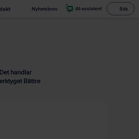
takt
AI-assistent
Nyhetsbrev
Sök
Visa sökrut
 Det handlar
erktyget Bättre