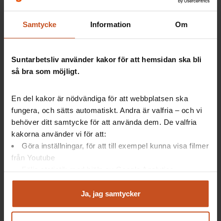
Så gör andra
Samtycke
Information
Om
Vad är en arbetsplatsträff (APT)?
SAM
Suntarbetsliv använder kakor för att hemsidan ska bli
2025-03-24
så bra som möjligt.
En del kakor är nödvändiga för att webbplatsen ska
fungera, och sätts automatiskt. Andra är valfria – och vi
behöver ditt samtycke för att använda dem. De valfria
kakorna använder vi för att:
Göra inställningar, för att till exempel kunna visa filmer
från Youtube
Följa statistik med hjälp av Google Analytics
Så gör andra
Analysera trafik för att kunna visa riktad information
och marknadsföring
Ja, jag samtycker
Så fick de en bättre kommunikation på
Du kan när som helst återta ditt godkännande genom att
jobbet
klicka på ”hantera kakor” längst ner på sidan, eller mejla