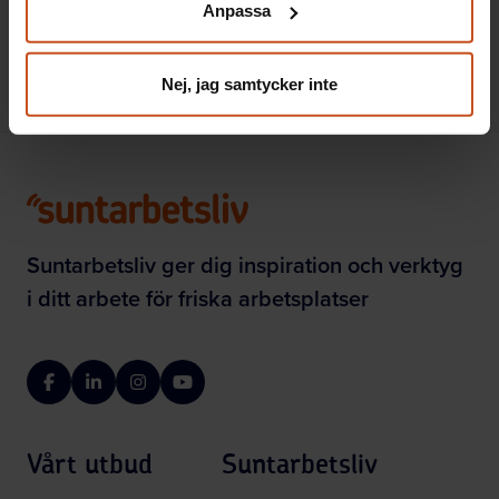
Anpassa
integritet@suntarbetsliv.se.
OSA
2022-02-28
Nej, jag samtycker inte
Suntarbetsliv ger dig inspiration och verktyg
i ditt arbete för friska arbetsplatser
Facebook
LinkedIn
Instagram
YouTube
Vårt utbud
Suntarbetsliv