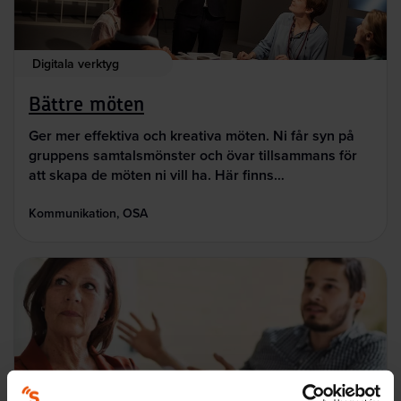
Digitala verktyg
Bättre möten
Ger mer effektiva och kreativa möten. Ni får syn på
gruppens samtalsmönster och övar tillsammans för
att skapa de möten ni vill ha. Här finns…
Kommunikation, OSA