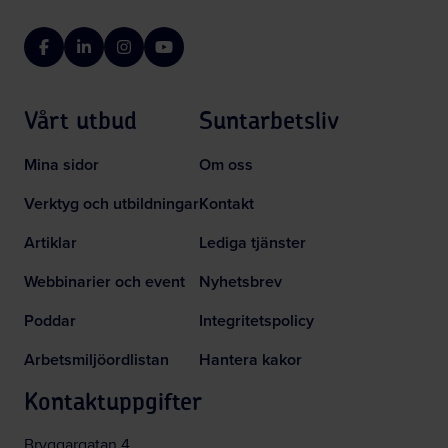
Facebook
LinkedIn
Instagram
YouTube
Vårt utbud
Suntarbetsliv
Mina sidor
Om oss
Verktyg och utbildningar
Kontakt
Artiklar
Lediga tjänster
Webbinarier och event
Nyhetsbrev
Poddar
Integritetspolicy
Arbetsmiljöordlistan
Hantera kakor
Kontaktuppgifter
Bryggargatan 4