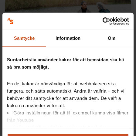
Samtycke
Information
Om
Digitala verktyg
Suntarbetsliv använder kakor för att hemsidan ska bli
Säkerhetsdialogen
så bra som möjligt.
Förebygg hot och våld på jobbet med hjälp av
experternas tips, dialogstöd, skyddsronder och
checklistor.…
En del kakor är nödvändiga för att webbplatsen ska
fungera, och sätts automatiskt. Andra är valfria – och vi
SAM, Fysisk arbetsmiljö, OSA
behöver ditt samtycke för att använda dem. De valfria
kakorna använder vi för att:
Göra inställningar, för att till exempel kunna visa filmer
från Youtube
Följa statistik med hjälp av Google Analytics
Analysera trafik för att kunna visa riktad information