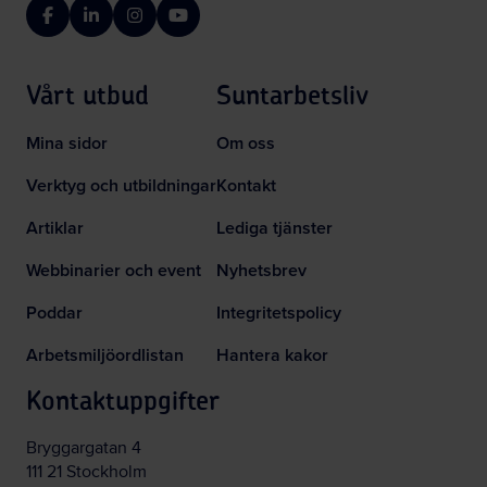
Facebook
LinkedIn
Instagram
YouTube
Vårt utbud
Suntarbetsliv
Mina sidor
Om oss
Verktyg och utbildningar
Kontakt
Artiklar
Lediga tjänster
Webbinarier och event
Nyhetsbrev
Poddar
Integritetspolicy
Arbetsmiljöordlistan
Hantera kakor
Kontaktuppgifter
Bryggargatan 4
111 21 Stockholm