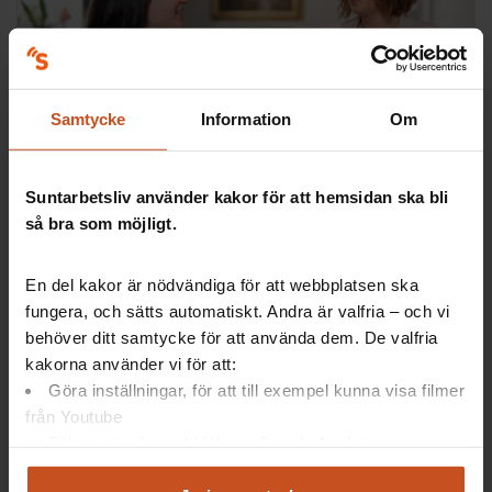
Samtycke
Information
Om
Så gör andra
Alla kan bidra till lärande
Suntarbetsliv använder kakor för att hemsidan ska bli
så bra som möjligt.
Samverkan
2022-04-05
En del kakor är nödvändiga för att webbplatsen ska
fungera, och sätts automatiskt. Andra är valfria – och vi
behöver ditt samtycke för att använda dem. De valfria
kakorna använder vi för att:
Göra inställningar, för att till exempel kunna visa filmer
från Youtube
Följa statistik med hjälp av Google Analytics
Analysera trafik för att kunna visa riktad information