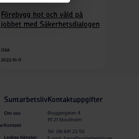
Så gör andra
Förebygg hot och våld på
jobbet med Säkerhetsdialogen
OSA
2022-10-11
Suntarbetsliv
Kontaktuppgifter
Om oss
Bryggargatan 4
111 21 Stockholm
ar
Kontakt
Tel:
08-641 22 50
Lediga tjänster
E-post:
fraga@suntarbetsliv.se