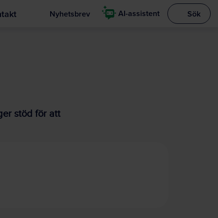
takt
AI-assistent
Nyhetsbrev
Sök
Visa sökrut
r stöd för att