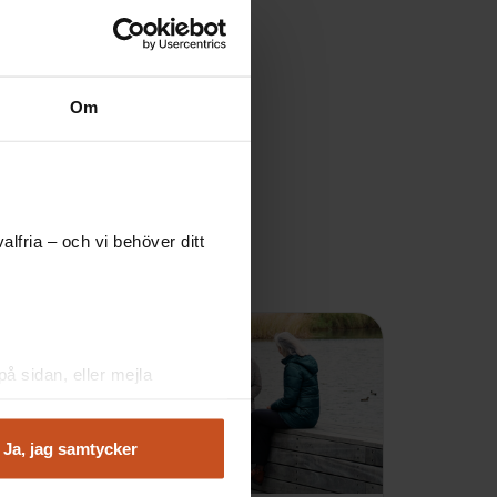
Om
lfria – och vi behöver ditt
å sidan, eller mejla
Ja, jag samtycker