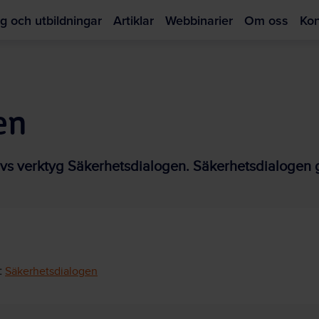
g och utbildningar
Artiklar
Webbinarier
Om oss
Kon
Hoppa
till
huvudinnehållet
en
ivs verktyg Säkerhetsdialogen. Säkerhetsdialogen ge
:
Säkerhetsdialogen