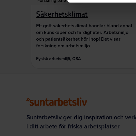
Forskning på 5
Säkerhetsklimat
Ett gott säkerhetsklimat handlar bland annat
om kunskaper och färdigheter. Arbetsmiljö
och patientsäkerhet hör ihop! Det visar
forskning om arbetsmiljö.
Fysisk arbetsmiljö, OSA
Suntarbetsliv ger dig inspiration och ver
i ditt arbete för friska arbetsplatser