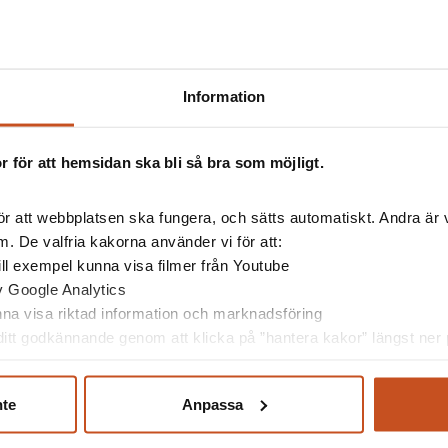
Information
 för att hemsidan ska bli så bra som möjligt.
r att webbplatsen ska fungera, och sätts automatiskt. Andra är va
esserad av
. De valfria kakorna använder vi för att:
 till exempel kunna visa filmer från Youtube
av Google Analytics
unna visa riktad information och marknadsföring
itt godkännande genom att klicka på ”hantera kakor” längst ner p
nte
Anpassa