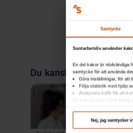
Samtycke
Suntarbetsliv använder kakor
En del kakor är nödvändiga fö
Du kanske också är intr
samtycke för att använda dem
Göra inställningar, för att
Följa statistik med hjälp 
Analysera trafik för att k
Du kan när som helst återta d
integritet@suntarbetsliv.se.
Nej, jag samtycker i