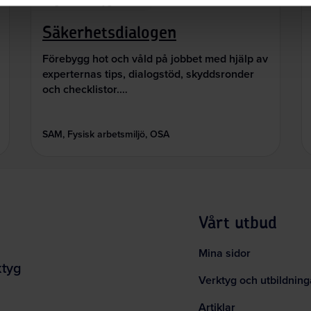
Digitala verktyg
Säkerhetsdialogen
Förebygg hot och våld på jobbet med hjälp av
experternas tips, dialogstöd, skyddsronder
och checklistor.…
SAM, Fysisk arbetsmiljö, OSA
Vårt utbud
Mina sidor
ktyg
Verktyg och utbildning
Artiklar