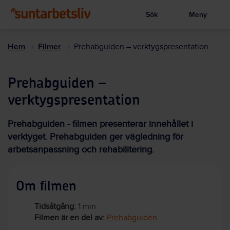
Sök
Meny
Visa sökruta
Hoppa
till
Hem
Filmer
Prehabguiden – verktygspresentation
huvudinnehållet
Prehabguiden –
verktygspresentation
Prehabguiden - filmen presenterar innehållet i
verktyget. Prehabguiden ger vägledning för
arbetsanpassning och rehabilitering.
Om filmen
Tidsåtgång:
1 min
Filmen är en del av:
Prehabguiden