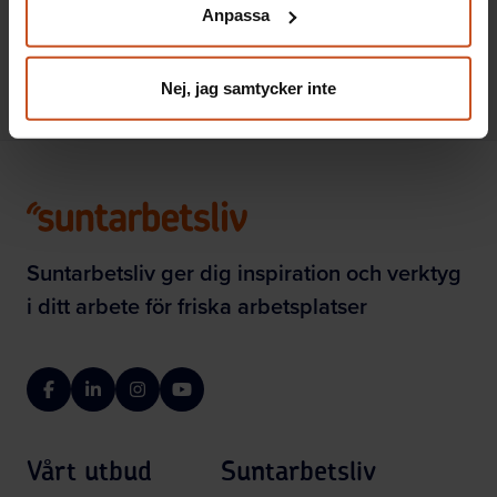
Anpassa
integritet@suntarbetsliv.se.
SAM
2021-04-07
Nej, jag samtycker inte
Suntarbetsliv ger dig inspiration och verktyg
i ditt arbete för friska arbetsplatser
Facebook
LinkedIn
Instagram
YouTube
Vårt utbud
Suntarbetsliv