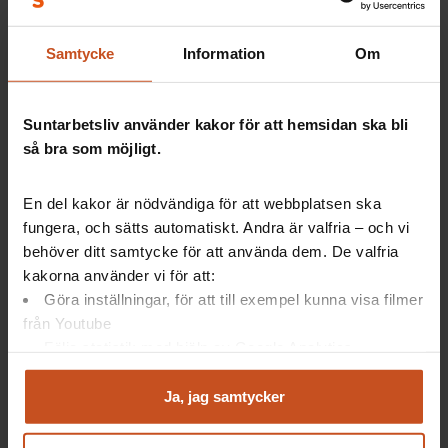
Så gör andra
Samtycke
Information
Om
Vad är rehabilitering?
Anpassning och rehabilitering
Suntarbetsliv använder kakor för att hemsidan ska bli
2025-10-30
så bra som möjligt.
En del kakor är nödvändiga för att webbplatsen ska
fungera, och sätts automatiskt. Andra är valfria – och vi
behöver ditt samtycke för att använda dem. De valfria
kakorna använder vi för att:
Göra inställningar, för att till exempel kunna visa filmer
från Youtube
Följa statistik med hjälp av Google Analytics
Så gör andra
Analysera trafik för att kunna visa riktad information
och marknadsföring
Ja, jag samtycker
Stötta riskgrupper – få en friskare
Du kan när som helst återta ditt godkännande genom att
arbetsplats
klicka på ”hantera kakor” längst ner på sidan, eller mejla