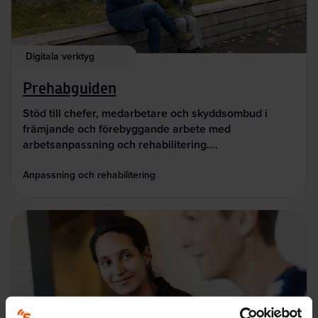
Digitala verktyg
Prehabguiden
Stöd till chefer, medarbetare och skyddsombud i
främjande och förebyggande arbete med
arbetsanpassning och rehabilitering.…
Anpassning och rehabilitering