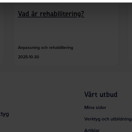
Så gör andra
Vad är rehabilitering?
Anpassning och rehabilitering
2025-10-30
Vårt utbud
Mina sidor
ktyg
Verktyg och utbildning
Artiklar