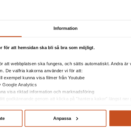
Information
 för att hemsidan ska bli så bra som möjligt.
r att webbplatsen ska fungera, och sätts automatiskt. Andra är va
esserad av
. De valfria kakorna använder vi för att:
 till exempel kunna visa filmer från Youtube
av Google Analytics
unna visa riktad information och marknadsföring
itt godkännande genom att klicka på ”hantera kakor” längst ner p
nte
Anpassa