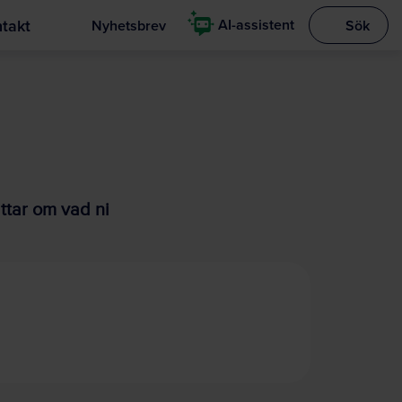
takt
AI-assistent
Nyhetsbrev
Sök
Visa sökrut
ttar om vad ni