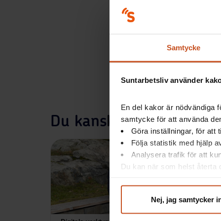
Samtycke
Suntarbetsliv använder kakor
En del kakor är nödvändiga fö
Du kanske också är intr
samtycke för att använda dem
Göra inställningar, för att
Följa statistik med hjälp 
Analysera trafik för att k
Du kan när som helst återta d
integritet@suntarbetsliv.se.
Nej, jag samtycker i