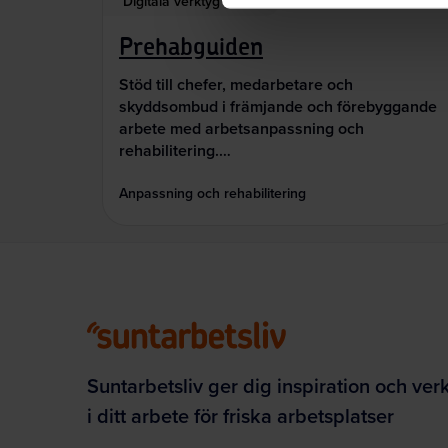
Digitala verktyg
Prehabguiden
Stöd till chefer, medarbetare och
skyddsombud i främjande och förebyggande
arbete med arbetsanpassning och
rehabilitering.…
Anpassning och rehabilitering
Suntarbetsliv ger dig inspiration och ver
i ditt arbete för friska arbetsplatser