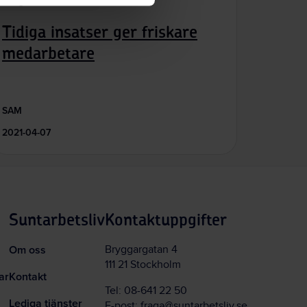
Så gör andra
Tidiga insatser ger friskare
medarbetare
SAM
2021-04-07
Suntarbetsliv
Kontaktuppgifter
Om oss
Bryggargatan 4
111 21 Stockholm
ar
Kontakt
Tel:
08-641 22 50
Lediga tjänster
E-post:
fraga@suntarbetsliv.se