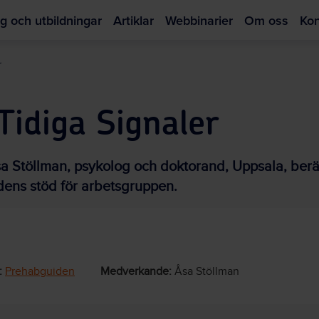
g och utbildningar
Artiklar
Webbinarier
Om oss
Kon
Hoppa
till
r
huvudinnehållet
Tidiga Signaler
sa Stöllman, psykolog och doktorand, Uppsala, berä
dens stöd för arbetsgruppen.
:
Prehabguiden
Medverkande:
Åsa Stöllman