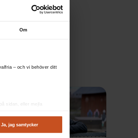
Om
lfria – och vi behöver ditt
å sidan, eller mejla
Ja, jag samtycker