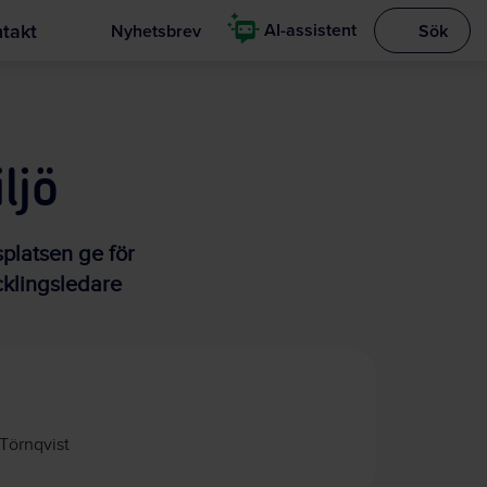
takt
AI-assistent
Nyhetsbrev
Sök
Visa sökrut
ljö
platsen ge för
cklingsledare
Törnqvist