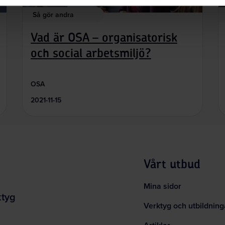
Så gör andra
Vad är OSA – organisatorisk
och social arbetsmiljö?
OSA
2021-11-15
Vårt utbud
Mina sidor
ktyg
Verktyg och utbildning