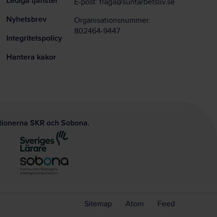
Lediga tjänster
E-post:
fraga@suntarbetsliv.se
Nyhetsbrev
Organisationsnummer:
802464-9447
Integritetspolicy
Hantera kakor
ationerna SKR och Sobona.
Sitemap
Atom
Feed