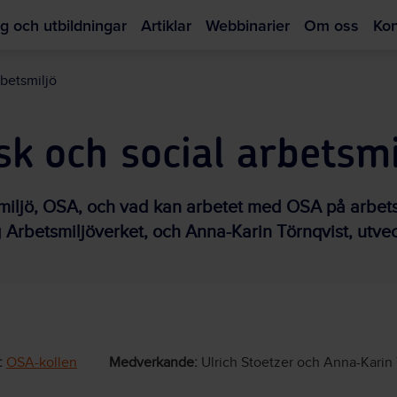
g och utbildningar
Artiklar
Webbinarier
Om oss
Kon
Hoppa
till
rbetsmiljö
huvudinnehållet
k och social arbetsmi
smiljö, OSA, och vad kan arbetet med OSA på arbets
g Arbetsmiljöverket, och Anna-Karin Törnqvist, utve
:
OSA-kollen
Medverkande:
Ulrich Stoetzer och Anna-Karin 