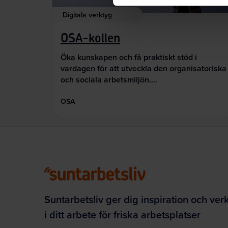
Digitala verktyg
OSA-kollen
Öka kunskapen och få praktiskt stöd i
vardagen för att utveckla den organisatoriska
och sociala arbetsmiljön.…
OSA
Suntarbetsliv ger dig inspiration och ver
i ditt arbete för friska arbetsplatser