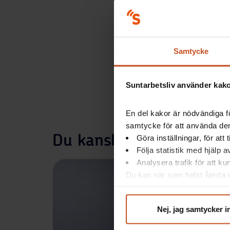
Samtycke
Suntarbetsliv använder kakor
En del kakor är nödvändiga fö
samtycke för att använda dem
Du kanske också är intr
Göra inställningar, för att
Följa statistik med hjälp 
Analysera trafik för att k
Du kan när som helst återta d
integritet@suntarbetsliv.se.
Nej, jag samtycker i