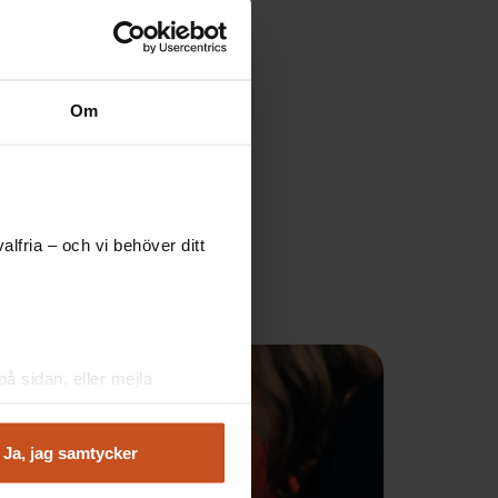
Om
lfria – och vi behöver ditt
å sidan, eller mejla
Ja, jag samtycker