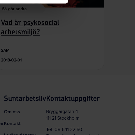
Så gör andra
Vad är psykosocial
arbetsmiljö?
SAM
2018-02-01
Suntarbetsliv
Kontaktuppgifter
Om oss
Bryggargatan 4
111 21 Stockholm
ar
Kontakt
Tel:
08-641 22 50