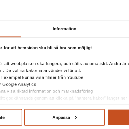
Information
 för att hemsidan ska bli så bra som möjligt.
r att webbplatsen ska fungera, och sätts automatiskt. Andra är va
. De valfria kakorna använder vi för att:
esserad av
 till exempel kunna visa filmer från Youtube
av Google Analytics
unna visa riktad information och marknadsföring
itt godkännande genom att klicka på ”hantera kakor” längst ner p
nte
Anpassa