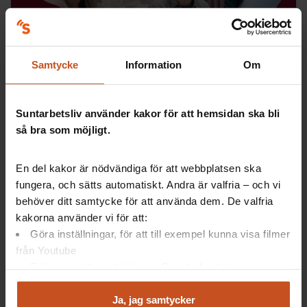
Digitala verktyg
Samtycke
Information
Om
Stressdialogen
Med Stressdialogen får ni stöd i att prata om vad som
orsakar stress på jobbet och hur ni kan förebygga
Suntarbetsliv använder kakor för att hemsidan ska bli
ohälsa i arbetsgruppen – det tjänar alla på!
så bra som möjligt.
OSA
En del kakor är nödvändiga för att webbplatsen ska
fungera, och sätts automatiskt. Andra är valfria – och vi
behöver ditt samtycke för att använda dem. De valfria
kakorna använder vi för att:
Göra inställningar, för att till exempel kunna visa filmer
från Youtube
Följa statistik med hjälp av Google Analytics
Analysera trafik för att kunna visa riktad information
och marknadsföring
Ja, jag samtycker
Digitala verktyg