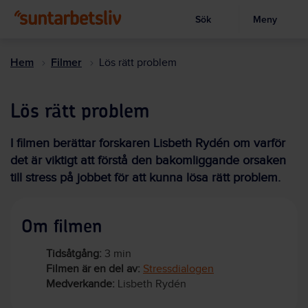
Sök
Meny
Visa sökruta
Hoppa
till
Hem
Filmer
Lös rätt problem
huvudinnehållet
Lös rätt problem
I filmen berättar forskaren Lisbeth Rydén om varför
det är viktigt att förstå den bakomliggande orsaken
till stress på jobbet för att kunna lösa rätt problem.
Om filmen
Tidsåtgång:
3 min
Filmen är en del av:
Stressdialogen
Medverkande:
Lisbeth Rydén