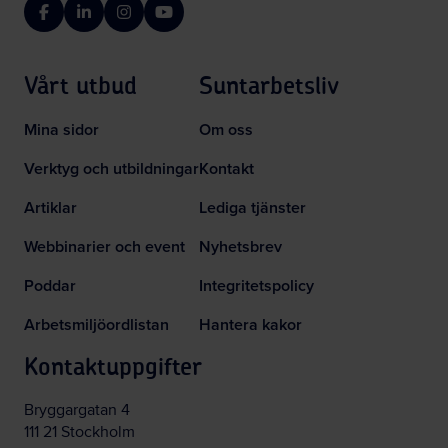
Facebook
LinkedIn
Instagram
YouTube
Vårt utbud
Suntarbetsliv
Mina sidor
Om oss
Verktyg och utbildningar
Kontakt
Artiklar
Lediga tjänster
Webbinarier och event
Nyhetsbrev
Poddar
Integritetspolicy
Arbetsmiljöordlistan
Hantera kakor
Kontaktuppgifter
Bryggargatan 4
111 21 Stockholm