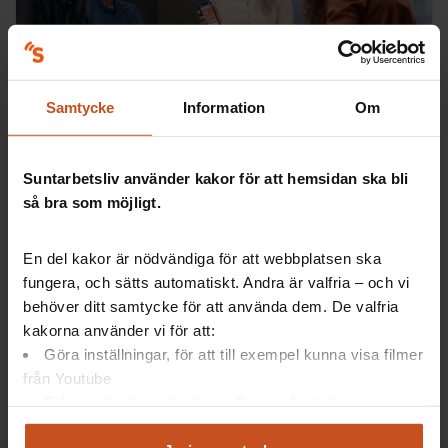
Digitala verktyg
Skyddsronder och checklistor
Samtycke
Information
Om
Checklistor, skyddsronder och mallar som underlättar
arbetsmiljöarbetet på arbetsplatsen och ger bra stöd
Suntarbetsliv använder kakor för att hemsidan ska bli
för det systematiska arbetsmiljöarbetet.
så bra som möjligt.
SAM, Fysisk arbetsmiljö, OSA
En del kakor är nödvändiga för att webbplatsen ska
fungera, och sätts automatiskt. Andra är valfria – och vi
behöver ditt samtycke för att använda dem. De valfria
kakorna använder vi för att:
Göra inställningar, för att till exempel kunna visa filmer
från Youtube
Följa statistik med hjälp av Google Analytics
Analysera trafik för att kunna visa riktad information
Forskning på 5