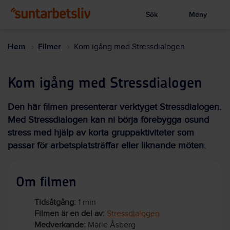
Sök
Meny
Visa sökruta
Hoppa
till
Hem
Filmer
Kom igång med Stressdialogen
huvudinnehållet
Kom igång med Stressdialogen
Den här filmen presenterar verktyget Stressdialogen.
Med Stressdialogen kan ni börja förebygga osund
stress med hjälp av korta gruppaktiviteter som
passar för arbetsplatsträffar eller liknande möten.
Om filmen
Tidsåtgång:
1 min
Filmen är en del av:
Stressdialogen
Medverkande:
Marie Åsberg