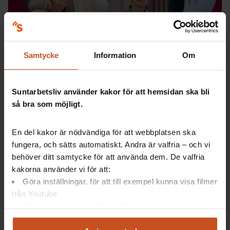
Digitala verktyg
Samtycke
Information
Om
Stressdialogen
Med Stressdialogen får ni stöd i att prata om vad som
Suntarbetsliv använder kakor för att hemsidan ska bli
orsakar stress på jobbet och hur ni kan förebygga
så bra som möjligt.
ohälsa i arbetsgruppen – det tjänar alla på!
OSA
En del kakor är nödvändiga för att webbplatsen ska
fungera, och sätts automatiskt. Andra är valfria – och vi
behöver ditt samtycke för att använda dem. De valfria
kakorna använder vi för att:
Göra inställningar, för att till exempel kunna visa filmer
från Youtube
Följa statistik med hjälp av Google Analytics
Analysera trafik för att kunna visa riktad information