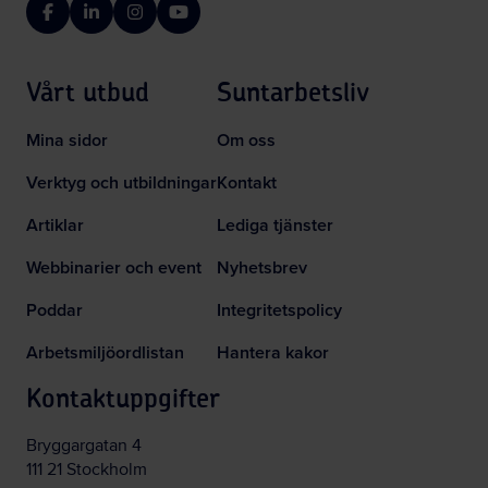
Facebook
LinkedIn
Instagram
YouTube
Vårt utbud
Suntarbetsliv
Mina sidor
Om oss
Verktyg och utbildningar
Kontakt
Artiklar
Lediga tjänster
Webbinarier och event
Nyhetsbrev
Poddar
Integritetspolicy
Arbetsmiljöordlistan
Hantera kakor
Kontaktuppgifter
Bryggargatan 4
111 21 Stockholm