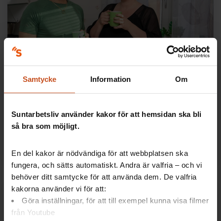
Ledarskap
Här gav Chefoskopet en bättre
Samtycke
Information
Om
arbetsmiljö för alla
Ett år efter att Lycksele kommun använde
Suntarbetsliv använder kakor för att hemsidan ska bli
arbetsmiljöverktyget Chefoskopet börjar resultaten
så bra som möjligt.
synas. Följ med till en äldreomsorg i förändring.
Lästid:
14 maj 2024
6 min
En del kakor är nödvändiga för att webbplatsen ska
fungera, och sätts automatiskt. Andra är valfria – och vi
behöver ditt samtycke för att använda dem. De valfria
kakorna använder vi för att:
Göra inställningar, för att till exempel kunna visa filmer
från Youtube