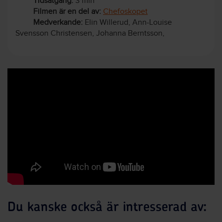
Tidsåtgång:
3 min
Filmen är en del av:
Chefoskopet
Medverkande:
Elin Willerud, Ann-Louise
Svensson Christensen, Johanna Berntsson,
Du kanske också är intresserad av: