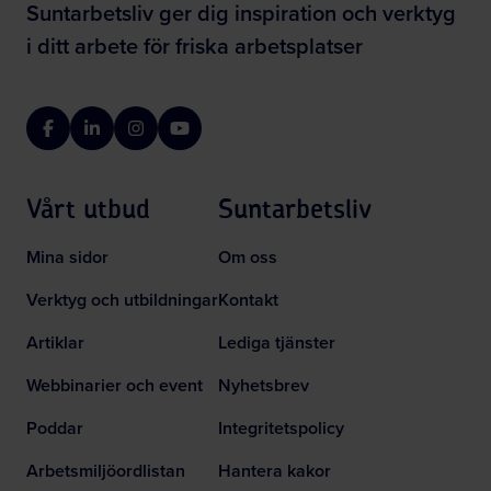
Suntarbetsliv ger dig inspiration och verktyg
i ditt arbete för friska arbetsplatser
Facebook
LinkedIn
Instagram
YouTube
Vårt utbud
Suntarbetsliv
Mina sidor
Om oss
Verktyg och utbildningar
Kontakt
Artiklar
Lediga tjänster
Webbinarier och event
Nyhetsbrev
Poddar
Integritetspolicy
Arbetsmiljöordlistan
Hantera kakor