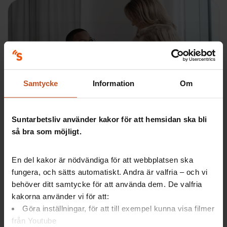
Forskning på 5
Samtycke
Information
Om
HR:s stöd i arbetsmiljöarbetet
Suntarbetsliv använder kakor för att hemsidan ska bli
HR har ett viktigt uppdrag att ge chefer stöd i
så bra som möjligt.
arbetsmiljöarbetet och för att främja samverkan. Ta
del av forskningen och prata om HR:s roll…
En del kakor är nödvändiga för att webbplatsen ska
Samverkan, SAM
fungera, och sätts automatiskt. Andra är valfria – och vi
behöver ditt samtycke för att använda dem. De valfria
kakorna använder vi för att:
Göra inställningar, för att till exempel kunna visa filmer
från Youtube