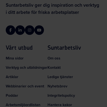
Suntarbetsliv ger dig inspiration och verktyg
i ditt arbete för friska arbetsplatser
Facebook
LinkedIn
Instagram
YouTube
Vårt utbud
Suntarbetsliv
Mina sidor
Om oss
Verktyg och utbildningar
Kontakt
Artiklar
Lediga tjänster
Webbinarier och event
Nyhetsbrev
Poddar
Integritetspolicy
Arbetsmiljöordlistan
Hantera kakor