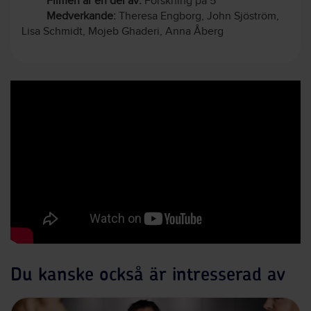
Filmen är en del av:
Forskning på 5
Medverkande:
Theresa Engborg, John Sjöström,
Lisa Schmidt, Mojeb Ghaderi, Anna Åberg
Du kanske också är intresserad av