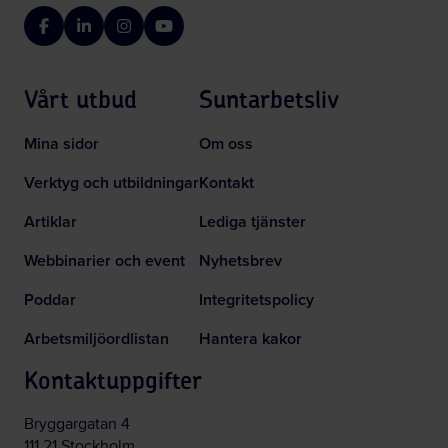
Facebook
LinkedIn
Instagram
YouTube
Vårt utbud
Suntarbetsliv
Mina sidor
Om oss
Verktyg och utbildningar
Kontakt
Artiklar
Lediga tjänster
Webbinarier och event
Nyhetsbrev
Poddar
Integritetspolicy
Arbetsmiljöordlistan
Hantera kakor
Kontaktuppgifter
Bryggargatan 4
111 21 Stockholm