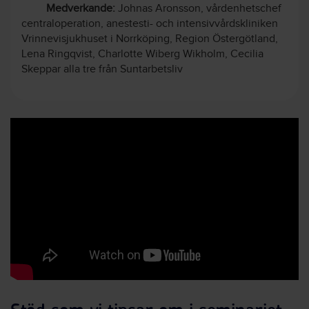
Medverkande:
Johnas Aronsson, vårdenhetschef
centraloperation, anestesti- och intensivvårdskliniken
Vrinnevisjukhuset i Norrköping, Region Östergötland,
Lena Ringqvist, Charlotte Wiberg Wikholm, Cecilia
Skeppar alla tre från Suntarbetsliv