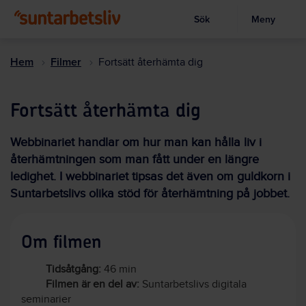
Sök
Meny
Visa sökruta
Hoppa
till
Hem
Filmer
Fortsätt återhämta dig
huvudinnehållet
Fortsätt återhämta dig
Webbinariet handlar om hur man kan hålla liv i
återhämtningen som man fått under en längre
ledighet. I webbinariet tipsas det även om guldkorn i
Suntarbetslivs olika stöd för återhämtning på jobbet.
Om filmen
Tidsåtgång:
46 min
Filmen är en del av:
Suntarbetslivs digitala
seminarier