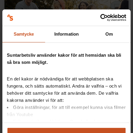
Samtycke
Information
Om
Återhämtning
Återhämtning i praktiken
Suntarbetsliv använder kakor för att hemsidan ska bli
så bra som möjligt.
Forskare har kommit fram till att återhämtning under
arbetsdagen gör att vi mår bra och ger arbetsglädje.
En del kakor är nödvändiga för att webbplatsen ska
Få inspiration om hur ni kan göra i
fungera, och sätts automatiskt. Andra är valfria – och vi
behöver ditt samtycke för att använda dem. De valfria
kakorna använder vi för att:
Göra inställningar, för att till exempel kunna visa filmer
från Youtube
Följa statistik med hjälp av Google Analytics
Analysera trafik för att kunna visa riktad information